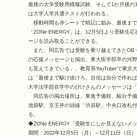
最後の大学受験用模擬試験、そして1か月後の1
は大学入学共通テストが行われる。
移動時間も赤シートで暗記に励み、最後まで
「ZONe ENERGY」は、12月5日より受
ージを読み取ることができる。
また、同広告では受験を乗り越えてきたOB
の応援メッセージも掲出。東大医学部卒の河
も見えてきている」。教育系YouTuberで
は「最後まで駆け抜けろ。自信は自分で作れ
大学法学部在学中のぴけさんのメッセージは
同広告の掲出場所は、東進予備校、駿台予備
池袋駅。京王井の頭線「渋谷駅」中央口改札付
る。
◆ZONe ENERGY「受験生にしか見えないメ
期間：2022年12月5日（月）～12月11日（日）