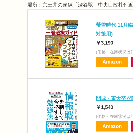
場所：京王井の頭線「渋谷駅」中央口改札付近
螢雪時代 11月臨
対策用)
￥3,190
(価格・在庫状況は
Amazon
開成・東大卒が
￥1,540
(価格・在庫状況は
Amazon