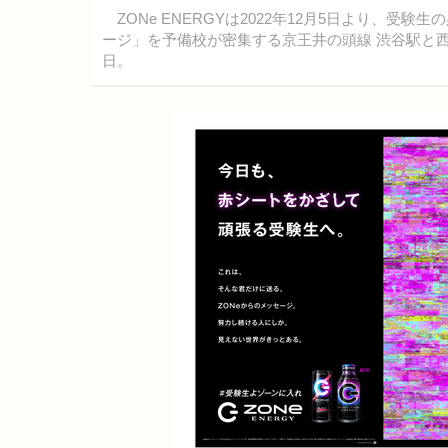
ZONe ENERGYは2022年12月5日より、
ージ」を予備校が密集する京王井の頭線 渋谷駅と西武鉄
日。