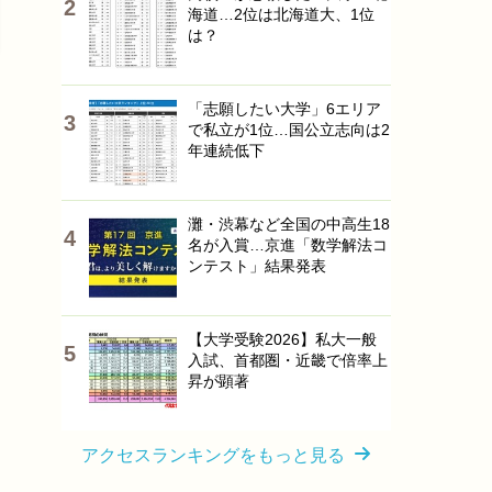
海道…2位は北海道大、1位
は？
「志願したい大学」6エリア
で私立が1位…国公立志向は2
年連続低下
灘・渋幕など全国の中高生18
名が入賞…京進「数学解法コ
ンテスト」結果発表
【大学受験2026】私大一般
入試、首都圏・近畿で倍率上
昇が顕著
アクセスランキングをもっと見る