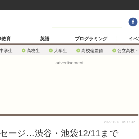
際教育
英語
プログラミング
イベ
中学生
高校生
大学生
高校偏差値
公立高校・
advertisement
2022.12.6 Tue 11:45
ージ…渋谷・池袋12/11まで