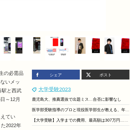
験生の必需品
シェア
ポスト
えないメッ
大学受験2023
谷駅と西武
日～12月
鹿児島大、推薦選抜で出題ミス…合否に影響なし
医学部受験指導のプロと現役医学部生が教える、年内に取り組みたい小論文・面接対策のコツ＜面接編＞
迎えてい
【大学受験】入学までの費用、最高額は307万円…大学生協
2022年