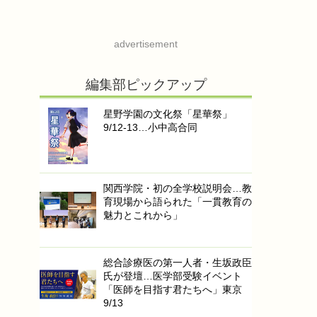
advertisement
編集部ピックアップ
星野学園の文化祭「星華祭」
9/12-13…小中高合同
関西学院・初の全学校説明会…教
育現場から語られた「一貫教育の
魅力とこれから」
総合診療医の第一人者・生坂政臣
氏が登壇…医学部受験イベント
「医師を目指す君たちへ」東京
9/13