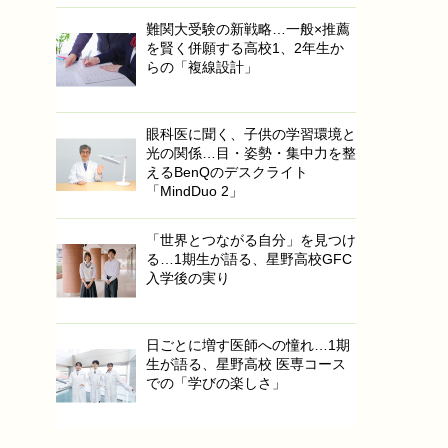
難関大受験の新戦略…一般×推薦
を賢く併願する高校1、2年生か
らの「複線設計」
眼科医に聞く、子供の学習環境と
光の関係…目・姿勢・集中力を整
えるBenQのデスクライト
「MindDuo 2」
「世界とつながる自分」を見つけ
る…1期生が語る、星野高校GFC
入学後の実り
日ごとに増す医師への憧れ…1期
生が語る、星野高校 医専コース
での「学びの楽しさ」