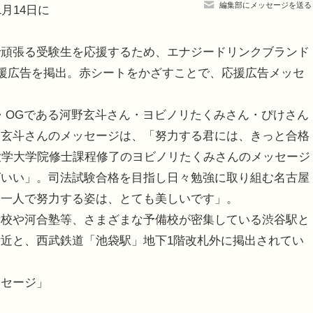
編集部にメッセージを送る
月14日に
頑張る受験生を応援するため、エナジードリンクブランド
験生応援広告を掲出。赤シートをかざすことで、応援広告メッセ
・OGである河野玄斗さん・ヨビノリたくみさん・ぴけさん
野玄斗さんのメッセージは、「努力する君には、きっと合格
東京大学大学院修士課程修了のヨビノリたくみさんのメッセージ
ばいい」。司法試験合格を目指し日々勉強に取り組む名古屋
「一人で努力する姿は、とても美しいです」。
校や河合塾等、さまざまな予備校が密集している渋谷駅と
近と、西武鉄道「池袋駅」地下1階改札外に掲出されてい
ッセージ」