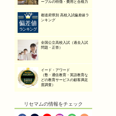
ーブルの特徴・費用と合格力
都道府県別 高校入試偏差値ラ
ンキング
全国公立高校入試（過去入試
問題・正答）
イード・アワード
（塾・通信教育・英語教育な
どの教育サービスの顧客満足
度調査）
リセマムの情報をチェック