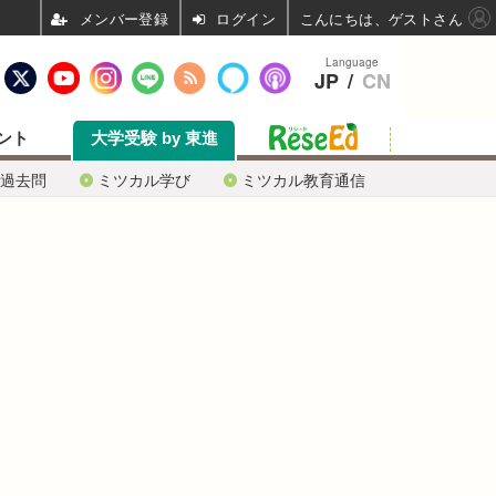
ログイン
こんにちは、ゲストさん
Language
JP
/
CN
ント
大学受験 by 東進
過去問
ミツカル学び
ミツカル教育通信