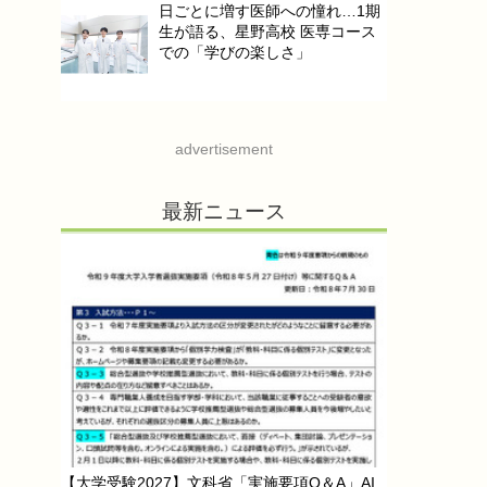
日ごとに増す医師への憧れ…1期
生が語る、星野高校 医専コース
での「学びの楽しさ」
advertisement
最新ニュース
【大学受験2027】文科省「実施要項Q＆A」AI