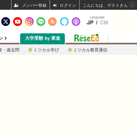
ログイン
こんにちは、ゲストさん
Language
JP
/
CN
ント
大学受験 by 東進
校・過去問
ミツカル学び
ミツカル教育通信