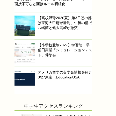
面接不可など面接ルール明確化
【高校野球2026夏】第3日朝の部
は東海大甲府が勝利、午後の部で
八幡商と健大高崎が激突
【小学校受験2027】学習院・早
稲田実業「シミュレーションテス
ト」伸芽会
アメリカ留学の奨学金情報を紹介
8/27東京…EducationUSA
中学生アクセスランキング