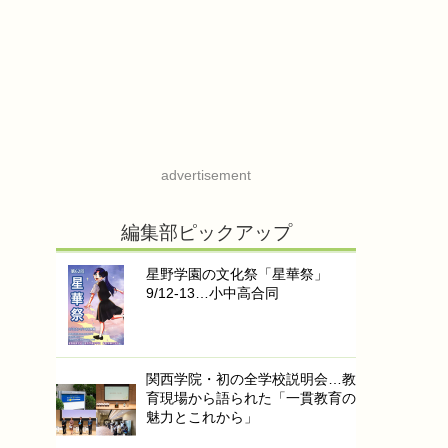
advertisement
編集部ピックアップ
星野学園の文化祭「星華祭」
9/12-13…小中高合同
関西学院・初の全学校説明会…教
育現場から語られた「一貫教育の
魅力とこれから」