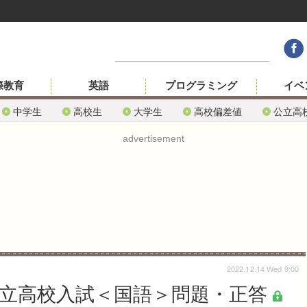
際教育
英語
プログラミング
イベ
中学生
高校生
大学生
高校偏差値
公立高
advertisement
2022.12.14 Wed 9:00
公立高校入試＜国語＞問題・正答