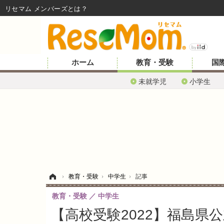
リセマム メンバーズ
ホーム
教育・受験
国
未就学児
小学生
ホーム
›
教育・受験
›
中学生
›
記事
教育・受験
中学生
【高校受験2022】福島県