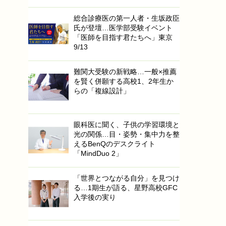
総合診療医の第一人者・生坂政臣
氏が登壇…医学部受験イベント
「医師を目指す君たちへ」東京
9/13
難関大受験の新戦略…一般×推薦
を賢く併願する高校1、2年生か
らの「複線設計」
眼科医に聞く、子供の学習環境と
光の関係…目・姿勢・集中力を整
えるBenQのデスクライト
「MindDuo 2」
「世界とつながる自分」を見つけ
る…1期生が語る、星野高校GFC
入学後の実り