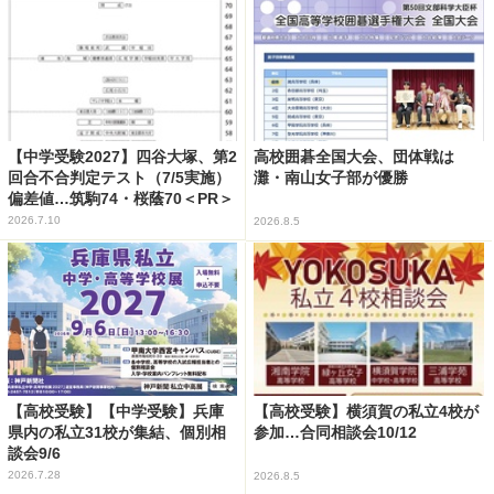
【中学受験2027】四谷大塚、第2
高校囲碁全国大会、団体戦は
回合不合判定テスト（7/5実施）
灘・南山女子部が優勝
偏差値…筑駒74・桜蔭70＜PR＞
2026.7.10
2026.8.5
【高校受験】【中学受験】兵庫
【高校受験】横須賀の私立4校が
県内の私立31校が集結、個別相
参加…合同相談会10/12
談会9/6
2026.7.28
2026.8.5