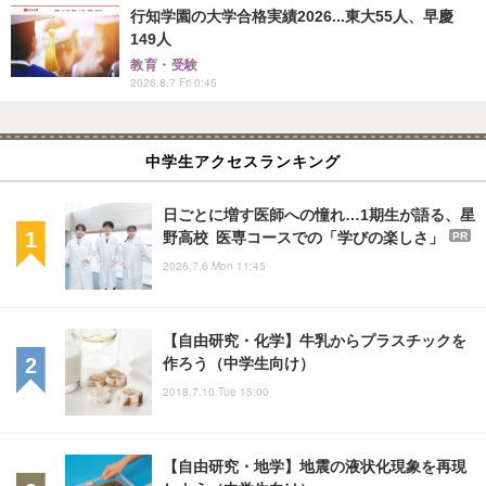
行知学園の大学合格実績2026...東大55人、早慶
149人
教育・受験
2026.8.7 Fri 0:45
中学生アクセスランキング
日ごとに増す医師への憧れ…1期生が語る、星
野高校 医専コースでの「学びの楽しさ」
PR
2026.7.6 Mon 11:45
【自由研究・化学】牛乳からプラスチックを
作ろう（中学生向け）
2018.7.10 Tue 15:00
【自由研究・地学】地震の液状化現象を再現