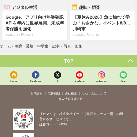
デジタル生活
趣味・娯楽
Google、アプリ向け年齢確認
【夏休み2026】魚に触れて学
APIを年内に世界展開…未成年
ぶ「おさかな」イベント8/8…
者保護を強化
川崎市
2026.7.31 Fri 13:45
2026.8.7 Fri 10:45
ホーム
›
教育・受験
›
中学生
›
記事
›
写真・画像
TOP
Home
Facebook
X
YouTube
Instagram
line
お問合せ
広告掲載
会社概要
リセマムについて
個人情報保護方針
リセマムは、株式会社イード（東証グロース上場）の運
営するサービスです。
証券コード：6038