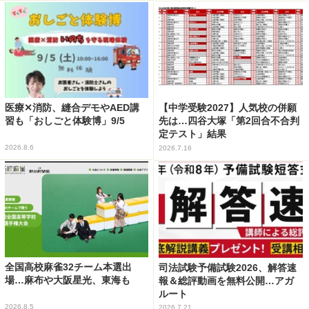
医療✕消防、縫合デモやAED講
【中学受験2027】人気校の併願
習も「おしごと体験博」9/5
先は…四谷大塚「第2回合不合判
定テスト」結果
2026.8.6
2026.7.16
全国高校麻雀32チーム本選出
司法試験予備試験2026、解答速
場…麻布や大阪星光、東海も
報＆総評動画を無料公開…アガ
ルート
2026.8.5
2026.7.21