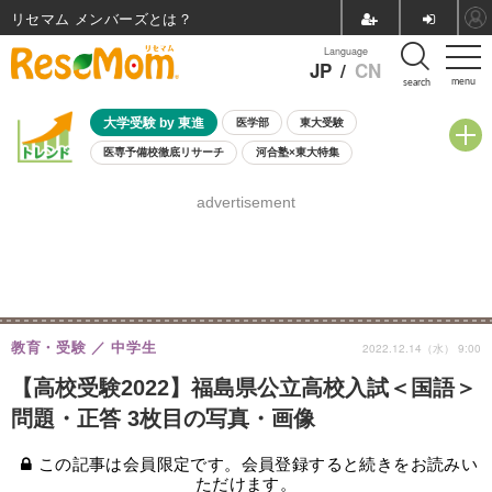
リセマム メンバーズ
Language
JP
/
CN
menu
search
大学受験 by 東進
医学部
東大受験
医専予備校徹底リサーチ
河合塾×東大特集
親子で考える大学選び
高校受験
中学受験
小学校受験
advertisement
共通テスト
夏休み
8月開催学校説明会・相談会
8月開催イベント・WS
全国公立高校 過去問
人気記事
自由研究教材（小学生向け）
自由研究教材（中学生向け）
ランキング
教育・受験
中学生
2022.12.14（水） 9:00
【高校受験2022】福島県公立高校入試＜国語＞
問題・正答 3枚目の写真・画像
この記事は会員限定です。会員登録すると続きをお読みい
ただけます。