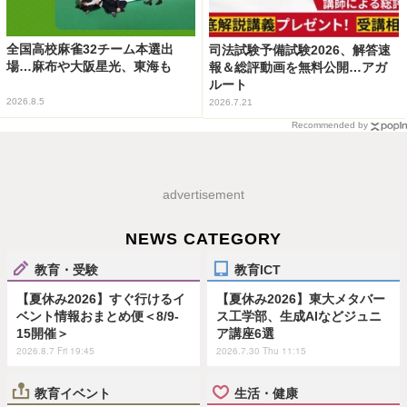
全国高校麻雀32チーム本選出
司法試験予備試験2026、解答速
場…麻布や大阪星光、東海も
報＆総評動画を無料公開…アガ
ルート
2026.8.5
2026.7.21
Recommended by
advertisement
NEWS CATEGORY
教育・受験
教育ICT
【夏休み2026】すぐ行けるイ
【夏休み2026】東大メタバー
ベント情報おまとめ便＜8/9-
ス工学部、生成AIなどジュニ
15開催＞
ア講座6選
2026.8.7 Fri 19:45
2026.7.30 Thu 11:15
教育イベント
生活・健康