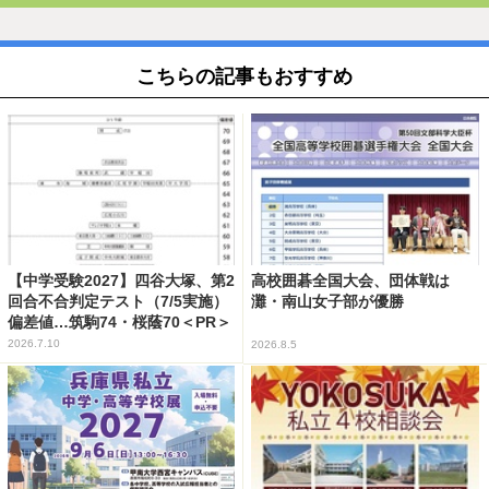
こちらの記事もおすすめ
【中学受験2027】四谷大塚、第2
高校囲碁全国大会、団体戦は
回合不合判定テスト（7/5実施）
灘・南山女子部が優勝
偏差値…筑駒74・桜蔭70＜PR＞
2026.7.10
2026.8.5