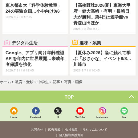
東京都市大「科学体験教室」
【高校野球2026夏】東海大甲
24の実験企画…小中向け9/6
府・健大高崎・有明・長崎日
大が勝利…第4日は遊学館vs
2026.8.7 Fri 18:15
青森山田ほか
2026.8.8 Sat 9:52
デジタル生活
趣味・娯楽
Google、アプリ向け年齢確認
【夏休み2026】魚に触れて学
APIを年内に世界展開…未成年
ぶ「おさかな」イベント8/8…
者保護を強化
川崎市
2026.7.31 Fri 13:45
2026.8.7 Fri 10:45
ホーム
›
教育・受験
›
中学生
›
記事
›
写真・画像
TOP
Home
Facebook
X
YouTube
Instagram
line
お問合せ
広告掲載
会社概要
リセマムについて
個人情報保護方針