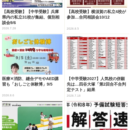
【高校受験】【中学受験】兵庫
【高校受験】横須賀の私立4校が
県内の私立31校が集結、個別相
参加…合同相談会10/12
談会9/6
2026.7.28
2026.8.5
医療✕消防、縫合デモやAED講
【中学受験2027】人気校の併願
習も「おしごと体験博」9/5
先は…四谷大塚「第2回合不合判
定テスト」結果
2026.8.6
2026.7.16