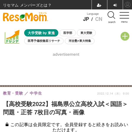
リセマム メンバーズ
Language
JP
/
CN
menu
search
大学受験 by 東進
医学部
東大受験
医専予備校徹底リサーチ
河合塾×東大特集
親子で考える大学選び
高校受験
中学受験
小学校受験
advertisement
共通テスト
夏休み
8月開催学校説明会・相談会
8月開催イベント・WS
全国公立高校 過去問
人気記事
自由研究教材（小学生向け）
自由研究教材（中学生向け）
ランキング
教育・受験
中学生
2022.12.14（水） 9:00
【高校受験2022】福島県公立高校入試＜国語＞
問題・正答 7枚目の写真・画像
この記事は会員限定です。会員登録すると続きをお読みい
ただけます。