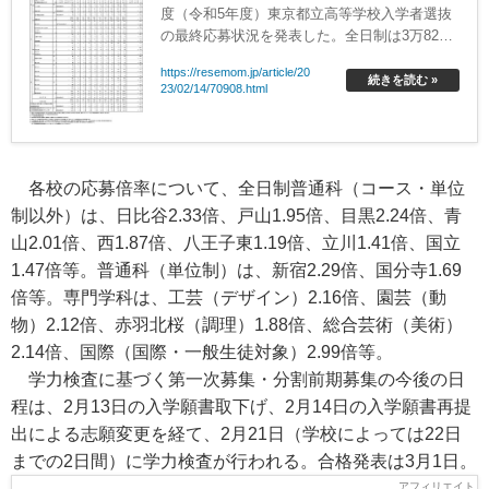
度（令和5年度）東京都立高等学校入学者選抜
の最終応募状況を発表した。全日制は3万825
人の募集人員に対して4万2,236人が志願し、最
https://resemom.jp/article/20
終応募倍率は1.37倍だった。
続きを読む »
23/02/14/70908.html
各校の応募倍率について、全日制普通科（コース・単位
制以外）は、日比谷2.33倍、戸山1.95倍、目黒2.24倍、青
山2.01倍、西1.87倍、八王子東1.19倍、立川1.41倍、国立
1.47倍等。普通科（単位制）は、新宿2.29倍、国分寺1.69
倍等。専門学科は、工芸（デザイン）2.16倍、園芸（動
物）2.12倍、赤羽北桜（調理）1.88倍、総合芸術（美術）
2.14倍、国際（国際・一般生徒対象）2.99倍等。
学力検査に基づく第一次募集・分割前期募集の今後の日
程は、2月13日の入学願書取下げ、2月14日の入学願書再提
出による志願変更を経て、2月21日（学校によっては22日
までの2日間）に学力検査が行われる。合格発表は3月1日。