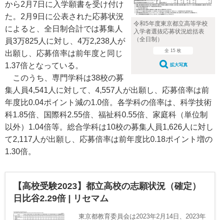
から2月7日に入学願書を受け付け
た。2月9日に公表された応募状況
令和5年度東京都立高等学校
によると、全日制合計では募集人
入学者選抜応募状況総括表
（全日制）
員3万825人に対し、4万2,238人が
全 15 枚
出願し、応募倍率は前年度と同じ
1.37倍となっている。
拡大写真
このうち、専門学科は38校の募
集人員4,541人に対して、4,557人が出願し、応募倍率は前
年度比0.04ポイント減の1.0倍。各学科の倍率は、科学技術
科1.85倍、国際科2.55倍、福祉科0.55倍、家庭科（単位制
以外）1.04倍等。総合学科は10校の募集人員1,626人に対し
て2,117人が出願し、応募倍率は前年度比0.18ポイント増の
1.30倍。
【高校受験2023】都立高校の志願状況（確定）
日比谷2.29倍 | リセマム
東京都教育委員会は2023年2月14日、2023年