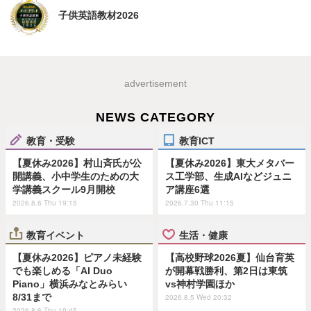
子供英語教材2026
advertisement
NEWS CATEGORY
教育・受験
教育ICT
【夏休み2026】村山斉氏が公
【夏休み2026】東大メタバー
開講義、小中学生のための大
ス工学部、生成AIなどジュニ
学講義スクール9月開校
ア講座6選
2026.8.6 Thu 19:15
2026.7.30 Thu 11:15
教育イベント
生活・健康
【夏休み2026】ピアノ未経験
【高校野球2026夏】仙台育英
でも楽しめる「AI Duo
が開幕戦勝利、第2日は東筑
Piano」横浜みなとみらい
vs神村学園ほか
8/31まで
2026.8.5 Wed 20:32
2026.8.6 Thu 19:45