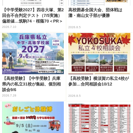
【中学受験2027】四谷大塚、第2
高校囲碁全国大会、団体戦は
回合不合判定テスト（7/5実施）
灘・南山女子部が優勝
偏差値…筑駒74・桜蔭70＜PR＞
2026.7.10
2026.8.5
【高校受験】【中学受験】兵庫
【高校受験】横須賀の私立4校が
県内の私立31校が集結、個別相
参加…合同相談会10/12
談会9/6
2026.7.28
2026.8.5