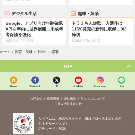
デジタル生活
趣味・娯楽
Google、アプリ向け年齢確認
ドラえもん短歌、入選作は
APIを年内に世界展開…未成年
11/20発売の新刊に収録…9/3
者保護を強化
締切
2026.7.31 Fri 13:45
2026.8.6 Thu 15:15
ホーム
›
教育・受験
›
中学生
›
記事
TOP
Home
Facebook
X
YouTube
Instagram
line
お問合せ
広告掲載
会社概要
リセマムについて
個人情報保護方針
リセマムは、株式会社イード（東証グロース上場）の運
営するサービスです。
証券コード：6038