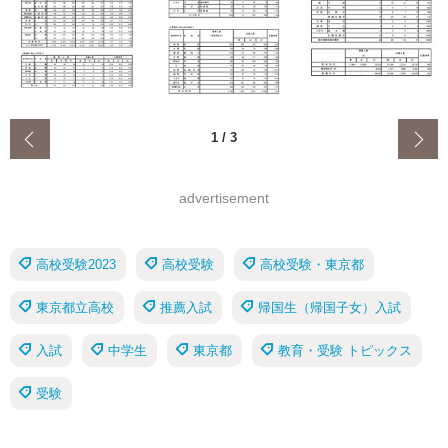
‹
1
/
3
advertisement
高校受験2023
高校受験
高校受験・東京都
東京都立高校
推薦入試
帰国生（帰国子女）入試
入試
中学生
東京都
教育・受験 トピックス
受験