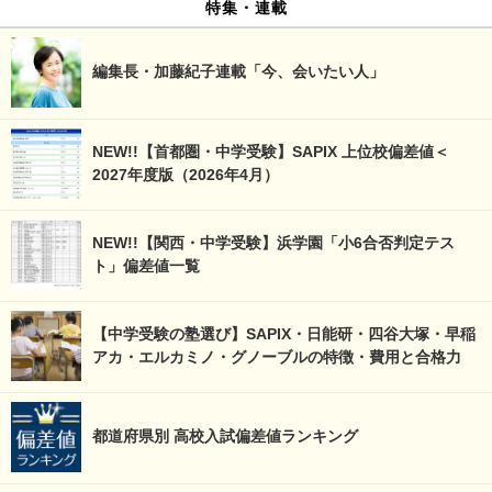
特集・連載
編集長・加藤紀子連載「今、会いたい人」
NEW!!【首都圏・中学受験】SAPIX 上位校偏差値＜
2027年度版（2026年4月）
NEW!!【関西・中学受験】浜学園「小6合否判定テス
ト」偏差値一覧
【中学受験の塾選び】SAPIX・日能研・四谷大塚・早稲
アカ・エルカミノ・グノーブルの特徴・費用と合格力
都道府県別 高校入試偏差値ランキング