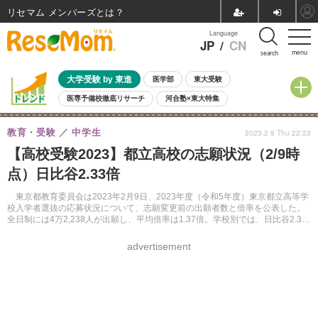
リセマム メンバーズ
Language
JP
/
CN
menu
search
大学受験 by 東進
医学部
東大受験
医専予備校徹底リサーチ
河合塾×東大特集
親子で考える大学選び
高校受験
中学受験
小学校受験
教育・受験
中学生
2023.2.9 Thu 22:23
共通テスト
夏休み
8月開催学校説明会・相談会
【高校受験2023】都立高校の志願状況（2/9時
8月開催イベント・WS
全国公立高校 過去問
人気記事
点）日比谷2.33倍
自由研究教材（小学生向け）
自由研究教材（中学生向け）
ランキング
東京都教育委員会は2023年2月9日、2023年度（令和5年度）東京都立高等学
校入学者選抜の応募状況について、志願変更前の出願者数と倍率を公表した。
全日制には4万2,238人が出願し、平均倍率は1.37倍。学校別では、日比谷2.33
倍、目黒2.24倍、青山2.01倍等。
advertisement