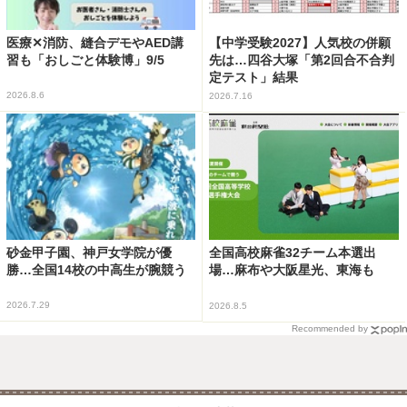
医療✕消防、縫合デモやAED講
【中学受験2027】人気校の併願
習も「おしごと体験博」9/5
先は…四谷大塚「第2回合不合判
定テスト」結果
2026.8.6
2026.7.16
砂金甲子園、神戸女学院が優
全国高校麻雀32チーム本選出
勝…全国14校の中高生が腕競う
場…麻布や大阪星光、東海も
2026.7.29
2026.8.5
Recommended by