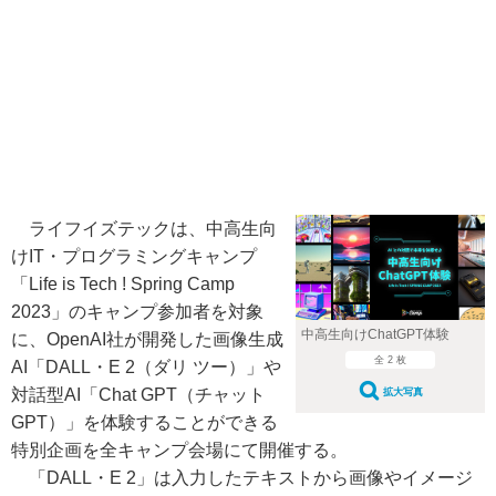
ライフイズテックは、中高生向
けIT・プログラミングキャンプ
「Life is Tech ! Spring Camp
2023」のキャンプ参加者を対象
中高生向けChatGPT体験
に、OpenAI社が開発した画像生成
全 2 枚
AI「DALL・E 2（ダリ ツー）」や
対話型AI「Chat GPT（チャット
拡大写真
GPT）」を体験することができる
特別企画を全キャンプ会場にて開催する。
「DALL・E 2」は入力したテキストから画像やイメージ