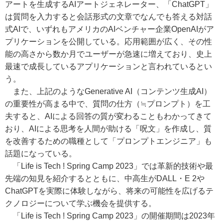
アートを生成するAIアートジェネレーター、「ChatGPT」
は質問を入力すると会話形式の文章でなんでも答える対話
式AIで、いずれもアメリカのAIベンチャー企業OpenAIがア
プリケーションを公開している。応用範囲が広く、その性
能の高さから数か月でユーザーが急速に増えており、史上
最速で成長しているアプリケーションと言われているとい
う。
また、上記のようなGenerative AI（コンテンツ生成AI）
の重要性が高まる中で、質問の仕方（≒プロンプト）を工
夫すると、AIによる回答の質が変わることもわかってきて
おり、AIによる思考を人間が助ける「呪文」を作成し、質
を改善するための職種として「プロンプトエンジニア」も
話題になっている。
「Life is Tech ! Spring Camp 2023」では革新的技術や最
先端の知見を紹介するとともに、中高生がDALL・E 2や
ChatGPTを実際に体験しながら、将来の可能性を広げるテ
クノロジーについて学ぶ機会を提供する。
「Life is Tech ! Spring Camp 2023」の開催期間は2023年