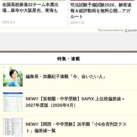
全国高校麻雀32チーム本選出
司法試験予備試験2026、解答速
場…麻布や大阪星光、東海も
報＆総評動画を無料公開…アガ
ルート
2026.8.5
2026.7.21
Recommended by
特集・連載
編集長・加藤紀子連載「今、会いたい人」
NEW!!【首都圏・中学受験】SAPIX 上位校偏差値＜
2027年度版（2026年4月）
NEW!!【関西・中学受験】浜学園「小6合否判定テス
ト」偏差値一覧