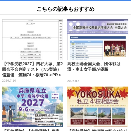
こちらの記事もおすすめ
【中学受験2027】四谷大塚、第2
高校囲碁全国大会、団体戦は
回合不合判定テスト（7/5実施）
灘・南山女子部が優勝
偏差値…筑駒74・桜蔭70＜PR＞
2026.7.10
2026.8.5