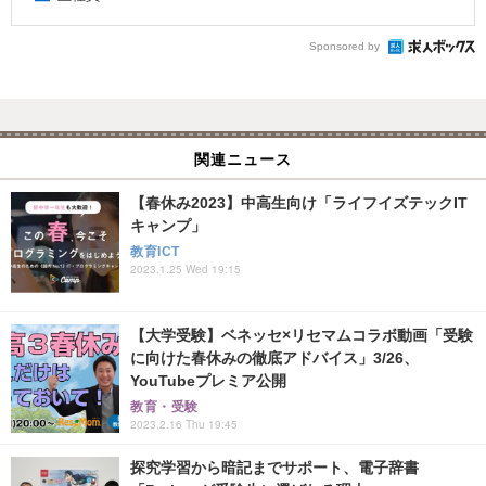
Sponsored by
関連ニュース
【春休み2023】中高生向け「ライフイズテックIT
キャンプ」
教育ICT
2023.1.25 Wed 19:15
【大学受験】ベネッセ×リセマムコラボ動画「受験
に向けた春休みの徹底アドバイス」3/26、
YouTubeプレミア公開
教育・受験
2023.2.16 Thu 19:45
探究学習から暗記までサポート、電子辞書