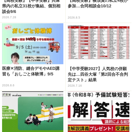
【高校受験】【中学受験】兵庫
【高校受験】横須賀の私立4校が
県内の私立31校が集結、個別相
参加…合同相談会10/12
談会9/6
2026.7.28
2026.8.5
医療✕消防、縫合デモやAED講
【中学受験2027】人気校の併願
習も「おしごと体験博」9/5
先は…四谷大塚「第2回合不合判
定テスト」結果
2026.8.6
2026.7.16