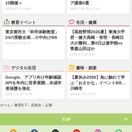
15開催＞
ア講座6選
2026.8.7 Fri 19:45
2026.7.30 Thu 11:15
教育イベント
生活・健康
東京都市大「科学体験教室」
【高校野球2026夏】東海大甲
24の実験企画…小中向け9/6
府・健大高崎・有明・長崎日
大が勝利…第4日は遊学館vs
2026.8.7 Fri 18:15
青森山田ほか
2026.8.8 Sat 9:52
デジタル生活
趣味・娯楽
Google、アプリ向け年齢確認
【夏休み2026】魚に触れて学
APIを年内に世界展開…未成年
ぶ「おさかな」イベント8/8…
者保護を強化
川崎市
2026.7.31 Fri 13:45
2026.8.7 Fri 10:45
ホーム
›
教育ICT
›
高校生
›
記事
TOP