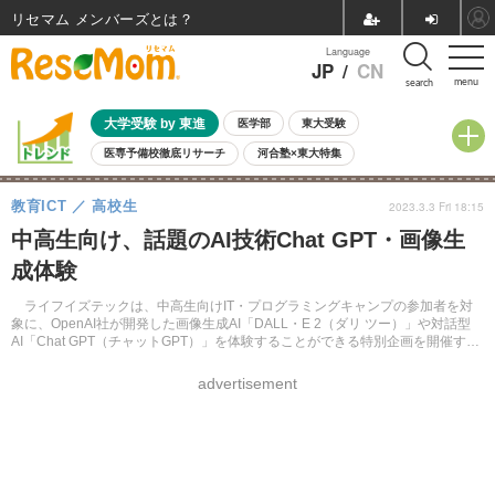
リセマム メンバーズ
Language
JP
/
CN
menu
search
大学受験 by 東進
医学部
東大受験
医専予備校徹底リサーチ
河合塾×東大特集
親子で考える大学選び
高校受験
中学受験
小学校受験
教育ICT
高校生
2023.3.3 Fri 18:15
共通テスト
夏休み
8月開催学校説明会・相談会
中高生向け、話題のAI技術Chat GPT・画像生
8月開催イベント・WS
全国公立高校 過去問
人気記事
成体験
自由研究教材（小学生向け）
自由研究教材（中学生向け）
ランキング
ライフイズテックは、中高生向けIT・プログラミングキャンプの参加者を対
象に、OpenAI社が開発した画像生成AI「DALL・E 2（ダリ ツー）」や対話型
AI「Chat GPT（チャットGPT）」を体験することができる特別企画を開催す
る。
advertisement