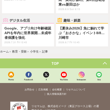
東vs新田ほか
2026.8.9 Sun 9:15
デジタル生活
趣味・娯楽
Google、アプリ向け年齢確認
【夏休み2026】魚に触れて学
APIを年内に世界展開…未成年
ぶ「おさかな」イベント8/8…
者保護を強化
川崎市
2026.7.31 Fri 13:45
2026.8.7 Fri 10:45
ホーム
›
教育・受験
›
小学生
›
記事
TOP
Home
Facebook
X
YouTube
Instagram
line
お問合せ
広告掲載
会社概要
リセマムについて
個人情報保護方針
リセマムは、株式会社イード（東証グロース上場）の運