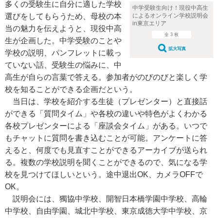
多くの受験生に自分に適した学校
中学受験生向け！現役中高生
選びをしてもらうため、母校の本
によるオンライン学校説明会
in東京エリア
当の魅力を伝えようと、現役中高
全 3 枚
生が企画した。中学受験のことや
拡大写真
学校の説明、パンフレットに載っ
ていない話、受験生の悩みに、中
高生が自らの言葉で答える。参加者がのびのびと楽しく学
校を知ることができる企画だという。
当日は、学校を紹介する生徒（プレゼンター）と直接話
ができる「質問タイム」や各校の違いや特色がよくわかる
各校プレゼンターによる「座談会タイム」がある。いつで
もチャットに質問を書き込むことが可能。アンケートに答
えると、何度でも見直すことができるアーカイブが送られ
る。複数の学校説明を聞くことができるので、気になる学
校を見つけてほしいという。途中退出OK、カメラOFFで
OK。
説明会には、獨協中学校、開智日本橋学園中学校、高輪
中学校、自由学園、城北中学校、東京成徳大学中学校、京