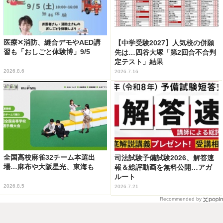
医療✕消防、縫合デモやAED講
【中学受験2027】人気校の併願
習も「おしごと体験博」9/5
先は…四谷大塚「第2回合不合判
定テスト」結果
2026.8.6
2026.7.16
全国高校麻雀32チーム本選出
司法試験予備試験2026、解答速
場…麻布や大阪星光、東海も
報＆総評動画を無料公開…アガ
ルート
2026.8.5
2026.7.21
Recommended by