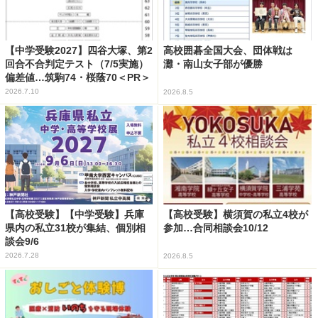
【中学受験2027】四谷大塚、第2
高校囲碁全国大会、団体戦は
回合不合判定テスト（7/5実施）
灘・南山女子部が優勝
偏差値…筑駒74・桜蔭70＜PR＞
2026.7.10
2026.8.5
【高校受験】【中学受験】兵庫
【高校受験】横須賀の私立4校が
県内の私立31校が集結、個別相
参加…合同相談会10/12
談会9/6
2026.7.28
2026.8.5