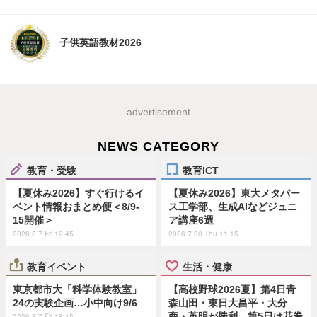
子供英語教材2026
advertisement
NEWS CATEGORY
教育・受験
教育ICT
【夏休み2026】すぐ行けるイ
【夏休み2026】東大メタバー
ベント情報おまとめ便＜8/9-
ス工学部、生成AIなどジュニ
15開催＞
ア講座6選
2026.8.7 Fri 19:45
2026.7.30 Thu 11:15
教育イベント
生活・健康
東京都市大「科学体験教室」
【高校野球2026夏】第4日青
24の実験企画…小中向け9/6
森山田・東日大昌平・大分
商・英明が勝利、第5日は花巻
2026.8.7 Fri 18:15