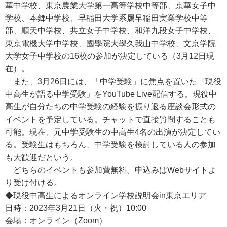
華中学校、東京農業大学第一高等学校中等部、京華女子中
学校、本郷中学校、早稲田大学系属早稲田実業学校中等
部、順天中学校、共立女子中学校、和洋九段女子中学校、
東京電機大学中学校、國學院大學久我山中学校、文京学院
大学女子中学校の16校の参加が決定している（3月12日現
在）。
また、3月26日には、「中学受験」に焦点を置いた「現役
中高生が語る中学受験」をYouTube Live配信する。現役中
高生が自分たちの中学受験の経験を振り返る座談会形式の
イベントを予定している。チャットで直接質問することも
可能。現在、元中学受験生の中高生4名の出演が決定してい
る。受験生はもちろん、中学受験を検討している人の参加
も大歓迎だという。
どちらのイベントも参加費無料。申込みはWebサイトよ
り受け付ける。
◆現役中高生によるオンライン学校説明会in東京エリア
日時：2023年3月21日（火・祝）10:00
会場：オンライン（Zoom）