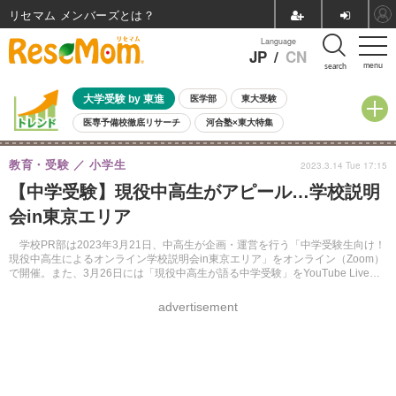
リセマム メンバーズ
Language
JP
/
CN
menu
search
大学受験 by 東進
医学部
東大受験
医専予備校徹底リサーチ
河合塾×東大特集
親子で考える大学選び
高校受験
中学受験
小学校受験
教育・受験
小学生
2023.3.14 Tue 17:15
共通テスト
夏休み
8月開催学校説明会・相談会
【中学受験】現役中高生がアピール…学校説明
8月開催イベント・WS
全国公立高校 過去問
人気記事
会in東京エリア
自由研究教材（小学生向け）
自由研究教材（中学生向け）
ランキング
学校PR部は2023年3月21日、中高生が企画・運営を行う「中学受験生向け！
現役中高生によるオンライン学校説明会in東京エリア」をオンライン（Zoom）
で開催。また、3月26日には「現役中高生が語る中学受験」をYouTube Live配
信する。参加費無料。
advertisement