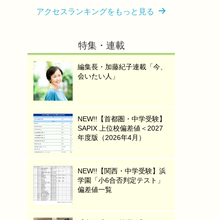
アクセスランキングをもっと見る
特集・連載
編集長・加藤紀子連載「今、
会いたい人」
NEW!!【首都圏・中学受験】
SAPIX 上位校偏差値＜2027
年度版（2026年4月）
NEW!!【関西・中学受験】浜
学園「小6合否判定テスト」
偏差値一覧