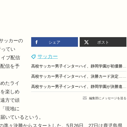
校サッカーの
シェア
ポスト
行ってい
サッカー
ライブ配信
ブ配信を予
高校サッカー男子インターハイ、静岡学園が初優勝…近大附属との接戦制す
高校サッカー男子インターハイ、決勝カード決定…静岡学園と近大附属が初Vへ
めたライ
高校サッカー男子インターハイ、静岡学園が決勝進出…残る1枠は午後決定
ーを楽しめ
編集部にメッセージを送る
「遠方で頑
」「現地に
が届いているという。
の準々決勝からスタートした。5月26日、27日は鹿児島県