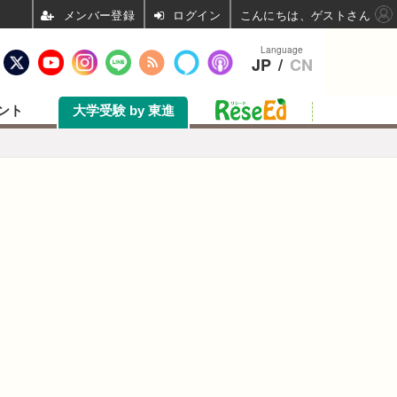
ログイン
こんにちは、ゲストさん
Language
JP
/
CN
ント
大学受験 by 東進