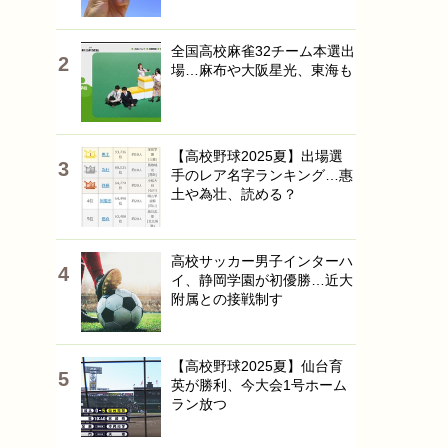
全国高校麻雀32チーム本選出
場…麻布や大阪星光、東海も
【高校野球2025夏】出場選
手のレア名字ランキング…惠
土や為壮、読める？
高校サッカー男子インターハ
イ、静岡学園が初優勝…近大
附属との接戦制す
【高校野球2025夏】仙台育
英が勝利、今大会1号ホーム
ラン放つ