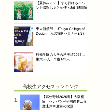
【夏休み2026】すぐ行けるイベ
ント情報おまとめ便＜8/9-15開催
＞
東大新学部「UTokyo College of
Design」入試攻略セミナー9/27
行知学園の大学合格実績2026…
東大55人、早慶149人
高校生アクセスランキング
【高校野球2026春】大阪桐
蔭、センバツ甲子園優勝…春
夏通算10度目の栄冠