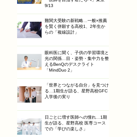
9/13
難関大受験の新戦略…一般×推薦
を賢く併願する高校1、2年生か
らの「複線設計」
眼科医に聞く、子供の学習環境と
光の関係…目・姿勢・集中力を整
えるBenQのデスクライト
「MindDuo 2」
「世界とつながる自分」を見つけ
る…1期生が語る、星野高校GFC
入学後の実り
日ごとに増す医師への憧れ…1期
生が語る、星野高校 医専コース
での「学びの楽しさ」