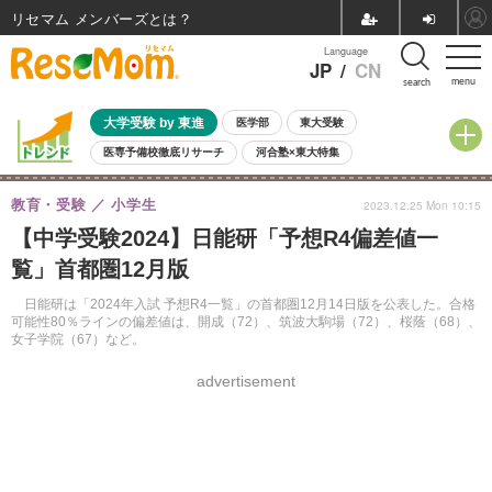
リセマム メンバーズ
Language
JP
/
CN
menu
search
大学受験 by 東進
医学部
東大受験
医専予備校徹底リサーチ
河合塾×東大特集
親子で考える大学選び
高校受験
中学受験
小学校受験
教育・受験
小学生
2023.12.25 Mon 10:15
共通テスト
夏休み
8月開催学校説明会・相談会
【中学受験2024】日能研「予想R4偏差値一
8月開催イベント・WS
全国公立高校 過去問
人気記事
覧」首都圏12月版
自由研究教材（小学生向け）
自由研究教材（中学生向け）
ランキング
日能研は「2024年入試 予想R4一覧」の首都圏12月14日版を公表した。合格
可能性80％ラインの偏差値は、開成（72）、筑波大駒場（72）、桜蔭（68）、
女子学院（67）など。
advertisement