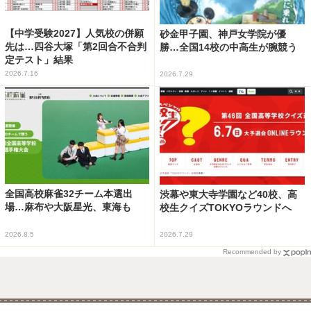
【中学受験2027】人気校の併願
砂金甲子園、神戸女学院が優
先は…四谷大塚「第2回合不合判
勝…全国14校の中高生が腕競う
定テスト」結果
2026.7.16
2026.7.29
全国高校麻雀32チーム本選出
渋幕や東大寺学園など40校、高
場…麻布や大阪星光、東海も
校生クイズTOKYOラウンドへ
2026.8.5
2026.7.29
Recommended by