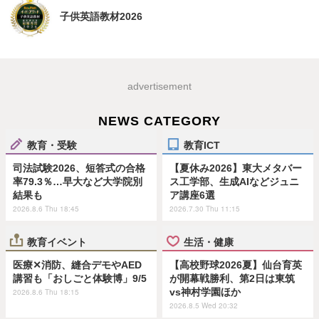
子供英語教材2026
advertisement
NEWS CATEGORY
教育・受験
教育ICT
司法試験2026、短答式の合格
【夏休み2026】東大メタバー
率79.3％…早大など大学院別
ス工学部、生成AIなどジュニ
結果も
ア講座6選
2026.8.6 Thu 18:45
2026.7.30 Thu 11:15
教育イベント
生活・健康
医療✕消防、縫合デモやAED
【高校野球2026夏】仙台育英
講習も「おしごと体験博」9/5
が開幕戦勝利、第2日は東筑
vs神村学園ほか
2026.8.6 Thu 18:15
2026.8.5 Wed 20:32