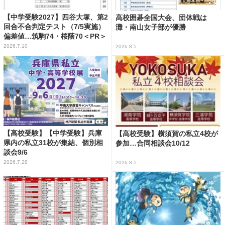
【中学受験2027】四谷大塚、第2
高校囲碁全国大会、団体戦は
回合不合判定テスト（7/5実施）
灘・南山女子部が優勝
偏差値…筑駒74・桜蔭70＜PR＞
2026.7.10
2026.8.5
【高校受験】【中学受験】兵庫
【高校受験】横須賀の私立4校が
県内の私立31校が集結、個別相
参加…合同相談会10/12
談会9/6
2026.7.28
2026.8.5