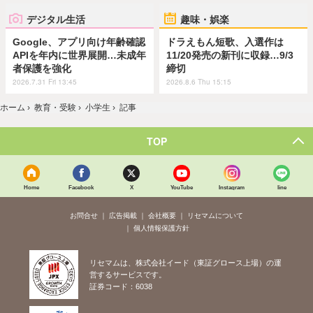
デジタル生活
趣味・娯楽
Google、アプリ向け年齢確認
ドラえもん短歌、入選作は
APIを年内に世界展開…未成年
11/20発売の新刊に収録…9/3
者保護を強化
締切
2026.7.31 Fri 13:45
2026.8.6 Thu 15:15
ホーム
›
教育・受験
›
小学生
›
記事
TOP
Home
Facebook
X
YouTube
Instagram
line
お問合せ
広告掲載
会社概要
リセマムについて
個人情報保護方針
リセマムは、株式会社イード（東証グロース上場）の運
営するサービスです。
証券コード：6038