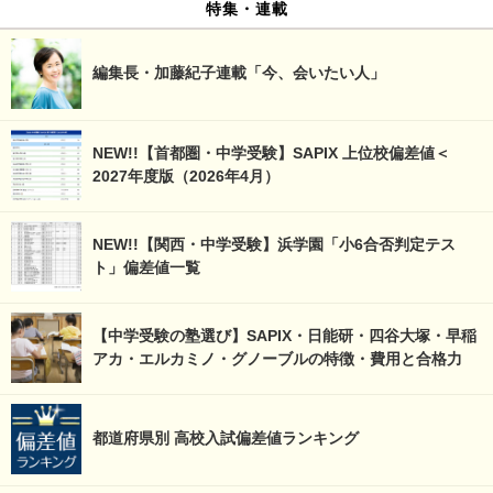
特集・連載
編集長・加藤紀子連載「今、会いたい人」
NEW!!【首都圏・中学受験】SAPIX 上位校偏差値＜
2027年度版（2026年4月）
NEW!!【関西・中学受験】浜学園「小6合否判定テス
ト」偏差値一覧
【中学受験の塾選び】SAPIX・日能研・四谷大塚・早稲
アカ・エルカミノ・グノーブルの特徴・費用と合格力
都道府県別 高校入試偏差値ランキング