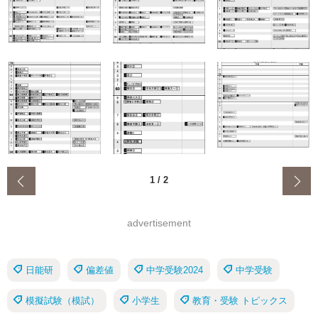
‹
1
/
2
advertisement
日能研
偏差値
中学受験2024
中学受験
模擬試験（模試）
小学生
教育・受験 トピックス