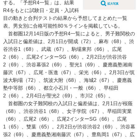
する。「予想R4一覧」は、結果
拡大写真
R4をもとに試験日・定員・入試科
目の動きと合判テストの結果から予想してまとめた一覧
表。男女別に合格可能性80％ラインを掲載している。
首都圏12月14日版の予想R4一覧によると、男子難関校の
入試日と偏差値は、2月1日が開成（72）、麻布（68）、渋
谷渋谷1（68）、武蔵（67）、駒場東邦（66）、広尾
2（66）、広尾2インターSG（66）。2月2日が渋谷渋谷
2（69）、渋谷幕張2（69）、聖光1（69）、慶應義塾湘南
藤沢（67）、広尾・医進（67）、栄光（66）。2月3日が筑
波大駒場（72）、筑波大附（68）、海城2（67）、慶應義
塾中等部（66）、都立小石川・一般（66）、早稲田
2（66）。2月4日が聖光2（69）、市川2（65）。
首都圏の女子難関校の入試日と偏差値は、2月1日が桜蔭
（68）、渋谷渋谷1（68）、女子学院（67）、早稲田実業
（66）、広尾2（66）、広尾2インターSG（66）、広尾
1（65）、雙葉（65）。2月2日が渋谷渋谷2（69）、渋谷幕
張2（69）、慶應義塾湘南藤沢（67）、豊島岡1（67）、広