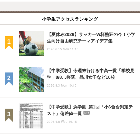
小学生アクセスランキング
【夏休み2026】サッカーW杯熱狂の今！小学
生向け自由研究テーマアイデア集
2026.6.15 Mon 11:15
【中学受験】今週末行ける中高一貫「学校見
学」8/8…桜蔭、品川女子など10校
2026.8.3 Mon 10:15
【中学受験】浜学園 第1回「小6合否判定テ
スト」偏差値一覧
PR
2026.4.8 Wed 16:15