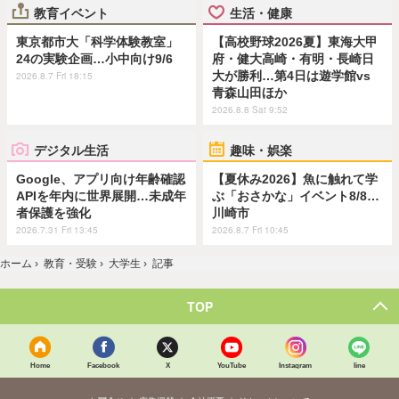
教育イベント
生活・健康
東京都市大「科学体験教室」
【高校野球2026夏】東海大甲
24の実験企画…小中向け9/6
府・健大高崎・有明・長崎日
大が勝利…第4日は遊学館vs
2026.8.7 Fri 18:15
青森山田ほか
2026.8.8 Sat 9:52
デジタル生活
趣味・娯楽
Google、アプリ向け年齢確認
【夏休み2026】魚に触れて学
APIを年内に世界展開…未成年
ぶ「おさかな」イベント8/8…
者保護を強化
川崎市
2026.7.31 Fri 13:45
2026.8.7 Fri 10:45
ホーム
›
教育・受験
›
大学生
›
記事
TOP
Home
Facebook
X
YouTube
Instagram
line