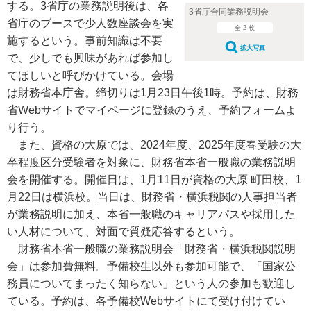
する。3省庁の業務説明後は、各
3省庁合同業務説明会
省庁のブースで少人数座談会を実
全 2 枚
施するという。事前知識は不要
拡大写真
で、少しでも興味があれば参加し
てほしいと呼びかけている。会場
は財務省本庁舎。締切りは1月23日午後1時。予約は、財務
省Webサイトでマイページに登録のうえ、予約フォームよ
り行う。
また、資格の大原では、2024年度、2025年度春受験の大
卒程度区分受験者を対象に、財務省本省一般職の業務説明
会を開催する。開催日は、1月11日が資格の大原 町田校、1
月22日は横浜校。当日は、財務省・横浜税関の人事担当者
が業務説明に加え、本省一般職のキャリアパスや採用した
い人材について、対面で質疑応答するという。
財務省本省一般職の業務説明会「財務省・横浜税関説明
会」は参加費無料。予備校生以外も参加可能で、「国家公
務員についてまったく知らない」という人の参加も歓迎し
ている。予約は、各予備校Webサイトにて受け付けてい