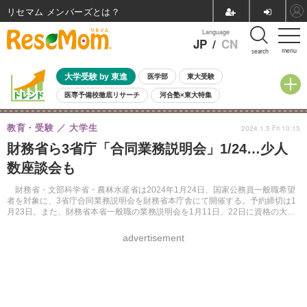
リセマム メンバーズ
Language
JP
/
CN
menu
search
大学受験 by 東進
医学部
東大受験
医専予備校徹底リサーチ
河合塾×東大特集
親子で考える大学選び
高校受験
中学受験
小学校受験
教育・受験
大学生
2024.1.5 Fri 10:15
共通テスト
夏休み
8月開催学校説明会・相談会
財務省ら3省庁「合同業務説明会」1/24…少人
8月開催イベント・WS
全国公立高校 過去問
人気記事
数座談会も
自由研究教材（小学生向け）
自由研究教材（中学生向け）
ランキング
財務省・文部科学省・農林水産省は2024年1月24日、国家公務員一般職希望
者を対象に、3省庁合同業務説明会を財務省本庁舎にて開催する。予約締切は1
月23日。また、財務省本省一般職の業務説明会を1月11日、22日に資格の大原
にて開催する。
advertisement