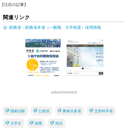
【注目の記事】
関連リンク
財務省：財務省本省（一般職 大卒程度）採用情報
advertisement
国家試験
公務員
農林水産省
文部科学省
大学生
就職
就活