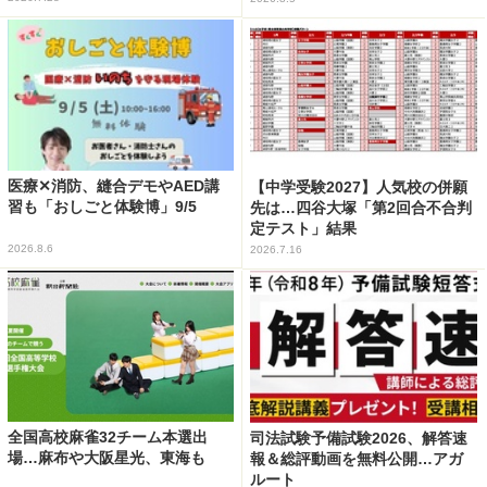
医療✕消防、縫合デモやAED講
【中学受験2027】人気校の併願
習も「おしごと体験博」9/5
先は…四谷大塚「第2回合不合判
定テスト」結果
2026.8.6
2026.7.16
全国高校麻雀32チーム本選出
司法試験予備試験2026、解答速
場…麻布や大阪星光、東海も
報＆総評動画を無料公開…アガ
ルート