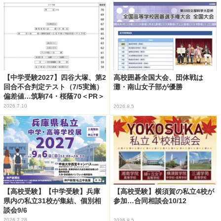
【中学受験2027】四谷大塚、第2
高校囲碁全国大会、団体戦は
回合不合判定テスト（7/5実施）
灘・南山女子部が優勝
偏差値…筑駒74・桜蔭70＜PR＞
2026.7.10
2026.8.5
【高校受験】【中学受験】兵庫
【高校受験】横須賀の私立4校が
県内の私立31校が集結、個別相
参加…合同相談会10/12
談会9/6
2026.7.28
2026.8.5