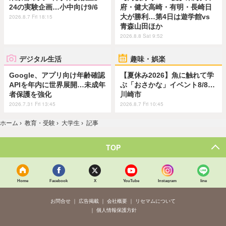
24の実験企画…小中向け9/6
府・健大高崎・有明・長崎日
大が勝利…第4日は遊学館vs
2026.8.7 Fri 18:15
青森山田ほか
2026.8.8 Sat 9:52
デジタル生活
趣味・娯楽
Google、アプリ向け年齢確認
【夏休み2026】魚に触れて学
APIを年内に世界展開…未成年
ぶ「おさかな」イベント8/8…
者保護を強化
川崎市
2026.7.31 Fri 13:45
2026.8.7 Fri 10:45
ホーム
›
教育・受験
›
大学生
›
記事
TOP
Home
Facebook
X
YouTube
Instagram
line
お問合せ
広告掲載
会社概要
リセマムについて
個人情報保護方針