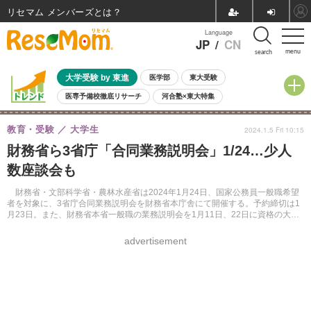
リセマム メンバーズ
Language
JP
/
CN
menu
search
大学受験 by 東進
医学部
東大受験
医専予備校徹底リサーチ
河合塾×東大特集
親子で考える大学選び
高校受験
中学受験
小学校受験
教育・受験
大学生
2024.1.5 Fri 10:15
共通テスト
夏休み
8月開催学校説明会・相談会
財務省ら3省庁「合同業務説明会」1/24…少人
8月開催イベント・WS
全国公立高校 過去問
人気記事
数座談会も
自由研究教材（小学生向け）
自由研究教材（中学生向け）
ランキング
財務省・文部科学省・農林水産省は2024年1月24日、国家公務員一般職希望
者を対象に、3省庁合同業務説明会を財務省本庁舎にて開催する。予約締切は1
月23日。また、財務省本省一般職の業務説明会を1月11日、22日に資格の大原
にて開催する。
advertisement