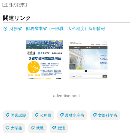
【注目の記事】
関連リンク
財務省：財務省本省（一般職 大卒程度）採用情報
advertisement
国家試験
公務員
農林水産省
文部科学省
大学生
就職
就活