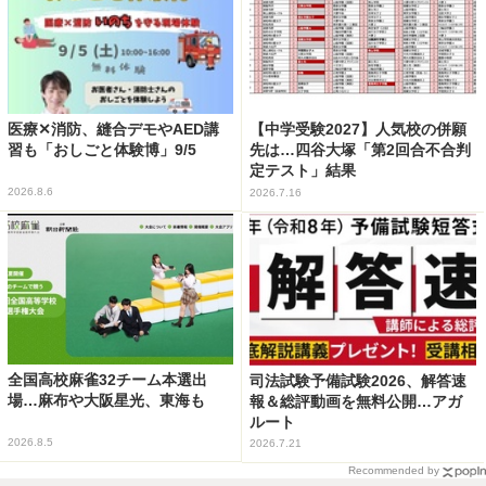
医療✕消防、縫合デモやAED講
【中学受験2027】人気校の併願
習も「おしごと体験博」9/5
先は…四谷大塚「第2回合不合判
定テスト」結果
2026.8.6
2026.7.16
全国高校麻雀32チーム本選出
司法試験予備試験2026、解答速
場…麻布や大阪星光、東海も
報＆総評動画を無料公開…アガ
ルート
2026.8.5
2026.7.21
Recommended by