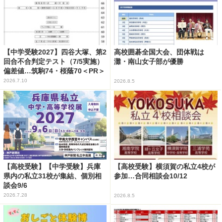
【中学受験2027】四谷大塚、第2
高校囲碁全国大会、団体戦は
回合不合判定テスト（7/5実施）
灘・南山女子部が優勝
偏差値…筑駒74・桜蔭70＜PR＞
2026.7.10
2026.8.5
【高校受験】【中学受験】兵庫
【高校受験】横須賀の私立4校が
県内の私立31校が集結、個別相
参加…合同相談会10/12
談会9/6
2026.7.28
2026.8.5