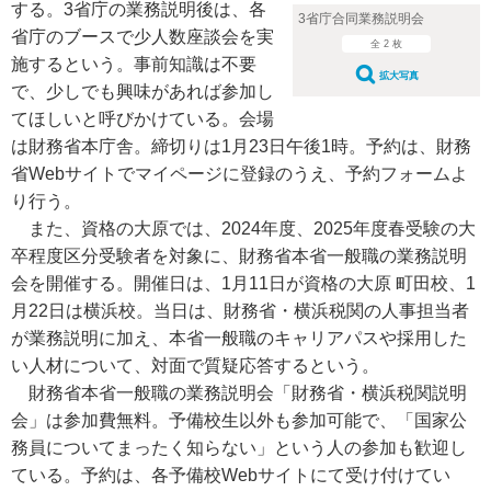
する。3省庁の業務説明後は、各
3省庁合同業務説明会
省庁のブースで少人数座談会を実
全 2 枚
施するという。事前知識は不要
拡大写真
で、少しでも興味があれば参加し
てほしいと呼びかけている。会場
は財務省本庁舎。締切りは1月23日午後1時。予約は、財務
省Webサイトでマイページに登録のうえ、予約フォームよ
り行う。
また、資格の大原では、2024年度、2025年度春受験の大
卒程度区分受験者を対象に、財務省本省一般職の業務説明
会を開催する。開催日は、1月11日が資格の大原 町田校、1
月22日は横浜校。当日は、財務省・横浜税関の人事担当者
が業務説明に加え、本省一般職のキャリアパスや採用した
い人材について、対面で質疑応答するという。
財務省本省一般職の業務説明会「財務省・横浜税関説明
会」は参加費無料。予備校生以外も参加可能で、「国家公
務員についてまったく知らない」という人の参加も歓迎し
ている。予約は、各予備校Webサイトにて受け付けてい