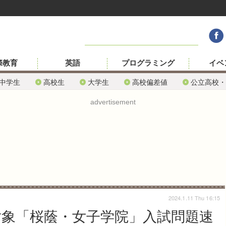
際教育
英語
プログラミング
イベ
中学生
高校生
大学生
高校偏差値
公立高校・
advertisement
2024.1.11 Thu 16:15
対象「桜蔭・女子学院」入試問題速