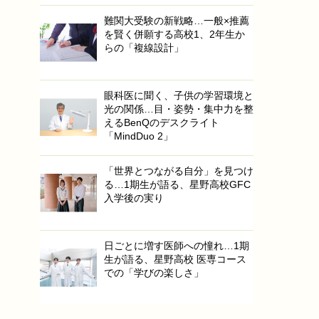
難関大受験の新戦略…一般×推薦
を賢く併願する高校1、2年生か
らの「複線設計」
眼科医に聞く、子供の学習環境と
光の関係…目・姿勢・集中力を整
えるBenQのデスクライト
「MindDuo 2」
「世界とつながる自分」を見つけ
る…1期生が語る、星野高校GFC
入学後の実り
日ごとに増す医師への憧れ…1期
生が語る、星野高校 医専コース
での「学びの楽しさ」