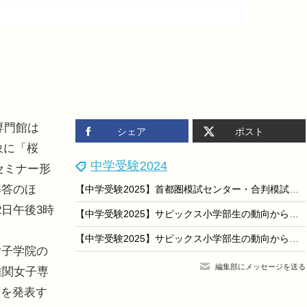
専門館は
シェア
ポスト
象に「桜
中学受験2024
セミナー形
解答のほ
【中学受験2025】首都圏模試センター・合判模試の受験者動向からみる「併願パターン」
日午後3時
【中学受験2025】サピックス小学部生の動向からみる「主要志望校別・併願パターン」（女子版）
【中学受験2025】サピックス小学部生の動向からみる「主要志望校別・併願パターン」（男子版）
女子学院の
編集部にメッセージを送る
難関女子専
答を発表す