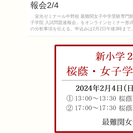
報会2/4
栄光ゼミナール中野校 最難関女子中学受験専門館は
子学院 入試問題速報会」をオンラインセミナー形
の分析事項を伝える。申込みは2月2日午後3時まで