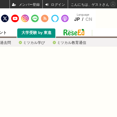
ログイン
こんにちは、ゲストさん
Language
JP
/
CN
ント
大学受験 by 東進
過去問
ミツカル学び
ミツカル教育通信