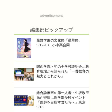
advertisement
編集部ピックアップ
星野学園の文化祭「星華祭」
9/12-13…小中高合同
関西学院・初の全学校説明会…教
育現場から語られた「一貫教育の
魅力とこれから」
総合診療医の第一人者・生坂政臣
氏が登壇…医学部受験イベント
「医師を目指す君たちへ」東京
9/13