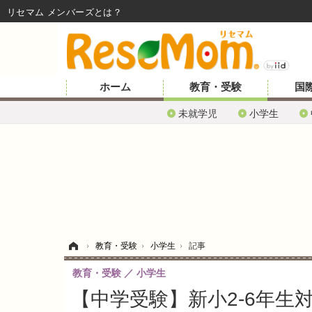
リセマム メンバーズ
ホーム
教育・受験
国
未就学児
小学生
ホーム
›
教育・受験
›
小学生
›
記事
教育・受験
小学生
【中学受験】新小2-6年生