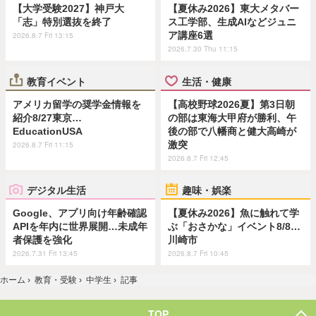
【大学受験2027】神戸大
【夏休み2026】東大メタバー
「志」特別選抜を終了
ス工学部、生成AIなどジュニ
ア講座6選
2026.8.7 Fri 13:15
2026.7.30 Thu 11:15
教育イベント
生活・健康
アメリカ留学の奨学金情報を
【高校野球2026夏】第3日朝
紹介8/27東京…
の部は東海大甲府が勝利、午
EducationUSA
後の部で八幡商と健大高崎が
激突
2026.8.7 Fri 11:15
2026.8.7 Fri 12:45
デジタル生活
趣味・娯楽
Google、アプリ向け年齢確認
【夏休み2026】魚に触れて学
APIを年内に世界展開…未成年
ぶ「おさかな」イベント8/8…
者保護を強化
川崎市
2026.7.31 Fri 13:45
2026.8.7 Fri 10:45
ホーム
›
教育・受験
›
中学生
›
記事
TOP