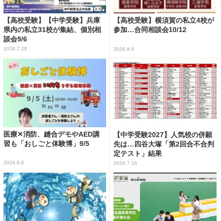
【高校受験】【中学受験】兵庫
【高校受験】横須賀の私立4校が
県内の私立31校が集結、個別相
参加…合同相談会10/12
談会9/6
2026.7.28
2026.8.5
医療✕消防、縫合デモやAED講
【中学受験2027】人気校の併願
習も「おしごと体験博」9/5
先は…四谷大塚「第2回合不合判
定テスト」結果
2026.8.6
2026.7.16