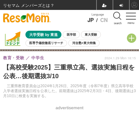
リセマム メンバーズ
Language
JP
/
CN
menu
search
大学受験 by 東進
医学部
東大受験
医専予備校徹底リサーチ
河合塾×東大特集
親子で考える大学選び
高校受験
中学受験
小学校受験
教育・受験
中学生
2024.1.29 Mon 16:15
共通テスト
夏休み
8月開催学校説明会・相談会
【高校受験2025】三重県立高、選抜実施日程を
8月開催イベント・WS
全国公立高校 過去問
人気記事
公表…後期選抜3/10
自由研究教材（小学生向け）
自由研究教材（中学生向け）
ランキング
三重県教育委員会は2024年1月26日、2025年度（令和7年度）県立高等学校
入学者選抜実施日程を公表した。前期選抜は2025年2月3日・4日、後期選抜は3
月10日に検査を実施する。
advertisement