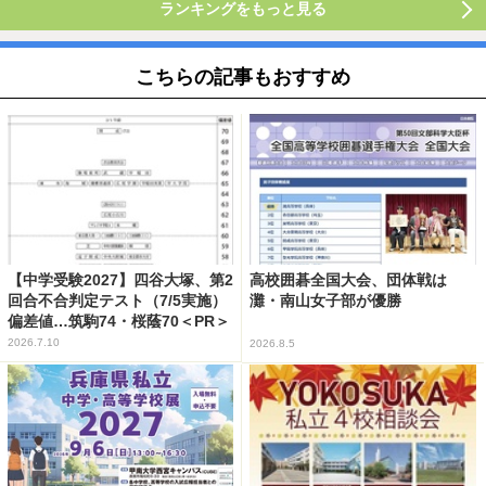
ランキングをもっと見る
こちらの記事もおすすめ
【中学受験2027】四谷大塚、第2
高校囲碁全国大会、団体戦は
回合不合判定テスト（7/5実施）
灘・南山女子部が優勝
偏差値…筑駒74・桜蔭70＜PR＞
2026.7.10
2026.8.5