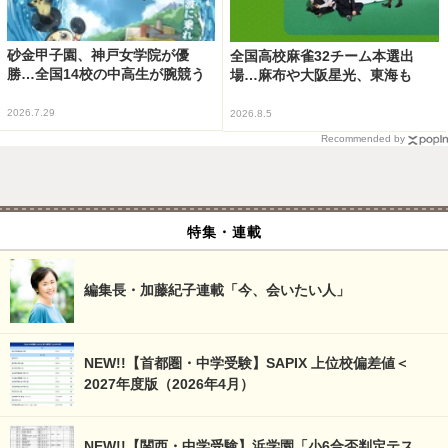
砂金甲子園、神戸女学院が優
全国高校麻雀32チーム本選出
勝…全国14校の中高生が腕競う
場…麻布や大阪星光、東海も
2026.7.29
2026.8.5
Recommended by
特集・連載
編集長・加藤紀子連載「今、会いたい人」
NEW!!【首都圏・中学受験】SAPIX 上位校偏差値＜
2027年度版（2026年4月）
NEW!!【関西・中学受験】浜学園「小6合否判定テス