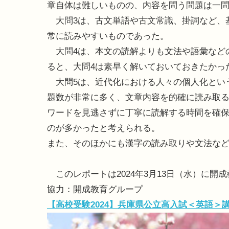
章自体は難しいものの、内容を問う問題は一
大問3は、古文単語や古文常識、掛詞など、
常に読みやすいものであった。
大問4は、本文の読解よりも文法や語彙など
ると、大問4は素早く解いておいておきたかっ
大問5は、近代化における人々の個人化とい
題数が非常に多く、文章内容を的確に読み取
ワードを見逃さずに丁寧に読解する時間を確
のが多かったと考えられる。
また、そのほかにも漢字の読み取りや文法な
このレポートは2024年3月13日（水）に開
協力：開成教育グループ
【高校受験2024】兵庫県公立高入試＜英語＞