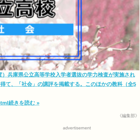
4年度）兵庫県公立高等学校入学者選抜の学力検査が実施され
得て、「社会」の講評を掲載する。このほかの教科（全5
html
続きを読む »
《編集部》
advertisement