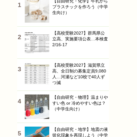
【自由研究・化学】牛乳から
プラスチックを作ろう（中学
生向け）
【高校受験2027】群馬県公
立高、実施要項公表…本検査
2/16-17
【高校受験2027】滋賀県立
高、全日制の募集定員9,080
人…河瀬など10校で40人ず
つ減
【自由研究・物理】温まりや
すい色 or 冷めやすい色は？
（中学生向け）
【自由研究・地学】地震の液
状化現象を再現しよう（中学