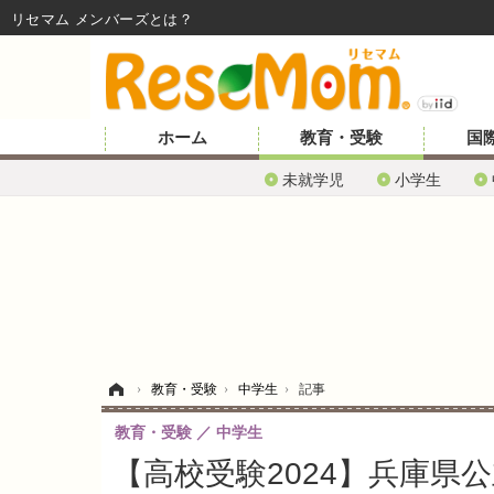
リセマム メンバーズ
ホーム
教育・受験
国
未就学児
小学生
ホーム
›
教育・受験
›
中学生
›
記事
教育・受験
中学生
【高校受験2024】兵庫県