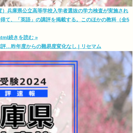
4年度）兵庫県公立高等学校入学者選抜の学力検査が実施され
得て、「英語」の講評を掲載する。このほかの教科（全5
html
続きを読む »
講評…昨年度からの難易度変化なし | リセマム