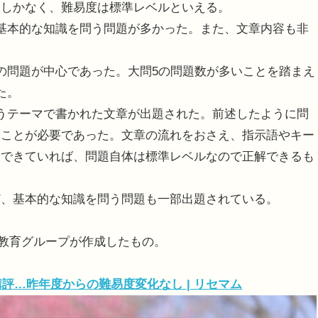
問しかなく、難易度は標準レベルといえる。
基本的な知識を問う問題が多かった。また、文章内容も非
の問題が中心であった。大問5の問題数が多いことを踏まえ
た。
うテーマで書かれた文章が出題された。前述したように問
ることが必要であった。文章の流れをおさえ、指示語やキー
保できていれば、問題自体は標準レベルなので正解できるも
ど、基本的な知識を問う問題も一部出題されている。
成教育グループが作成したもの。
講評…昨年度からの難易度変化なし | リセマム