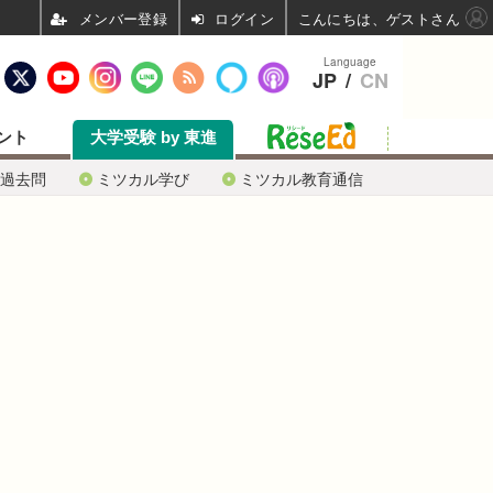
ログイン
こんにちは、ゲストさん
Language
JP
/
CN
ント
大学受験 by 東進
過去問
ミツカル学び
ミツカル教育通信