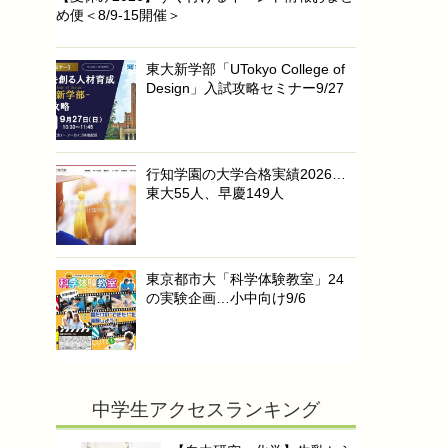
め便＜8/9-15開催＞
東大新学部「UTokyo College of
Design」入試攻略セミナー9/27
行知学園の大学合格実績2026…
東大55人、早慶149人
東京都市大「科学体験教室」24
の実験企画…小中向け9/6
中学生アクセスランキング