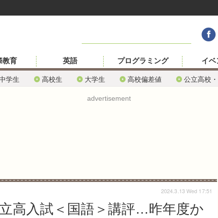
際教育
英語
プログラミング
イベ
中学生
高校生
大学生
高校偏差値
公立高校・
advertisement
2024.3.13 Wed 17:51
公立高入試＜国語＞講評…昨年度か