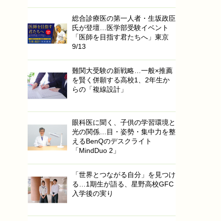
総合診療医の第一人者・生坂政臣
氏が登壇…医学部受験イベント
「医師を目指す君たちへ」東京
9/13
難関大受験の新戦略…一般×推薦
を賢く併願する高校1、2年生か
らの「複線設計」
眼科医に聞く、子供の学習環境と
光の関係…目・姿勢・集中力を整
えるBenQのデスクライト
「MindDuo 2」
「世界とつながる自分」を見つけ
る…1期生が語る、星野高校GFC
入学後の実り