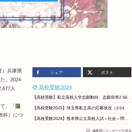
年度）兵庫県
シェア
ポスト
。2024
高校受験2024
677人
【高校受験】私立高校入学志願動向、志願倍率2.56倍に低下
て、「
国
【高校受験2025】埼玉県私立高の応募状況（1/14時点）慶應志木5.01倍、早大本庄7.98倍など
教科）につ
【高校受験2024】熊本県公立高校入試＜社会＞問題・正答
編集部にメッセージを送る