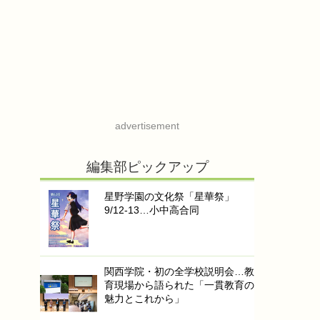
advertisement
編集部ピックアップ
星野学園の文化祭「星華祭」
9/12-13…小中高合同
関西学院・初の全学校説明会…教
育現場から語られた「一貫教育の
魅力とこれから」