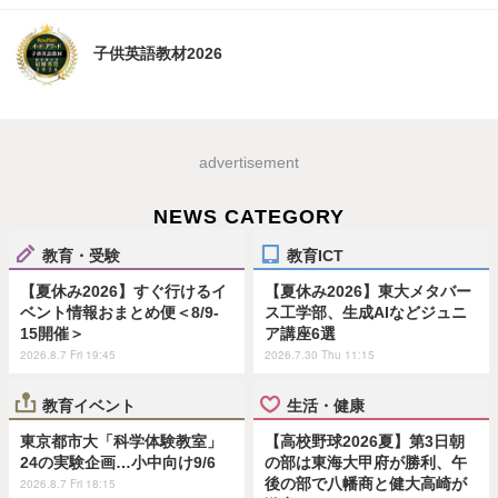
子供英語教材2026
advertisement
NEWS CATEGORY
教育・受験
教育ICT
【夏休み2026】すぐ行けるイ
【夏休み2026】東大メタバー
ベント情報おまとめ便＜8/9-
ス工学部、生成AIなどジュニ
15開催＞
ア講座6選
2026.8.7 Fri 19:45
2026.7.30 Thu 11:15
教育イベント
生活・健康
東京都市大「科学体験教室」
【高校野球2026夏】第3日朝
24の実験企画…小中向け9/6
の部は東海大甲府が勝利、午
後の部で八幡商と健大高崎が
2026.8.7 Fri 18:15