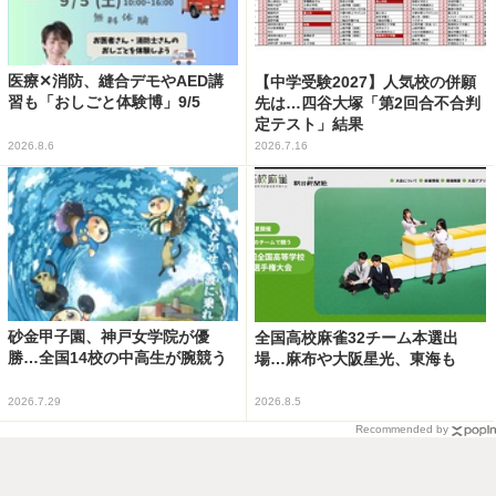
医療✕消防、縫合デモやAED講
【中学受験2027】人気校の併願
習も「おしごと体験博」9/5
先は…四谷大塚「第2回合不合判
定テスト」結果
2026.8.6
2026.7.16
砂金甲子園、神戸女学院が優
全国高校麻雀32チーム本選出
勝…全国14校の中高生が腕競う
場…麻布や大阪星光、東海も
2026.7.29
2026.8.5
Recommended by