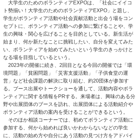
大学生のためのボランティアEXPOは、「社会にイイコ
ト勢揃い！大学生のためのボランティアEXPO」と題し、
学生がボランティア活動や社会貢献活動と出会う場をコン
セプトに、ボランティア活動への参加に繋げることや、学
生の興味・関心を広げることを目的としている。新生活が
始まり、何か新たなことに挑戦したい、自分を変えてみた
い、ボランティアを始めてみたいという学生のきっかけと
なる場を目指しているという。
2023年の開催に続き、2回目となる今回の開催では「環
境問題」「貧困問題」「災害支援活動」「子供食堂の運
営」など社会課題の解決に取り組む、約20団体が参加す
る。ブース出展やトークショーを通して、活動内容やボラ
ンティアに関する情報をPRする。来場者は、興味のある分
野や出展団体のブースを訪れ、出展団体による活動紹介や
ボランティア活動の案内を受けることができるという。
そのほか相談コーナーでは、初めてボランティア活動に
参加する、何から始めれば良いかわからないなどの学生
に、活動の始め方や自分にあう活動の見つけ方をアドバイ