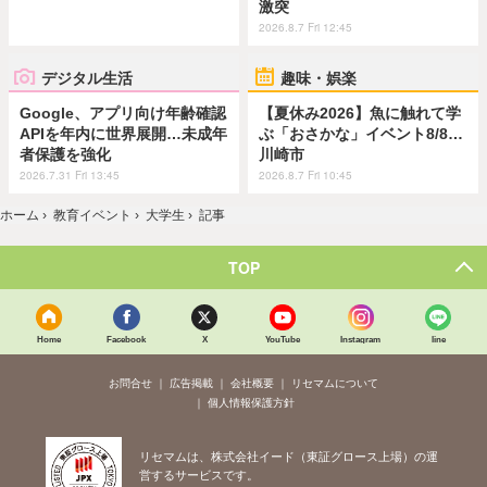
激突
2026.8.7 Fri 12:45
デジタル生活
趣味・娯楽
Google、アプリ向け年齢確認
【夏休み2026】魚に触れて学
APIを年内に世界展開…未成年
ぶ「おさかな」イベント8/8…
者保護を強化
川崎市
2026.7.31 Fri 13:45
2026.8.7 Fri 10:45
ホーム
›
教育イベント
›
大学生
›
記事
TOP
Home
Facebook
X
YouTube
Instagram
line
お問合せ
広告掲載
会社概要
リセマムについて
個人情報保護方針
リセマムは、株式会社イード（東証グロース上場）の運
営するサービスです。