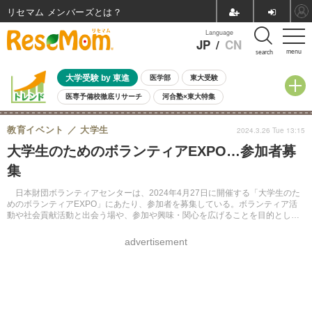
リセマム メンバーズ
Language
JP
/
CN
menu
search
大学受験 by 東進
医学部
東大受験
医専予備校徹底リサーチ
河合塾×東大特集
親子で考える大学選び
高校受験
中学受験
小学校受験
教育イベント
大学生
2024.3.26 Tue 13:15
共通テスト
夏休み
8月開催学校説明会・相談会
大学生のためのボランティアEXPO…参加者募
8月開催イベント・WS
全国公立高校 過去問
人気記事
集
自由研究教材（小学生向け）
自由研究教材（中学生向け）
ランキング
日本財団ボランティアセンターは、2024年4月27日に開催する「大学生のた
めのボランティアEXPO」にあたり、参加者を募集している。ボランティア活
動や社会貢献活動と出会う場や、参加や興味・関心を広げることを目的として
いる。対象は中学生以上。参加無料。先着250名。申込期限は4月26日正午。
advertisement