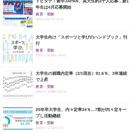
トビタテ！留学JAPAN、高大生約3千人応募…新1
年生は4月応募開始
教育・受験
2024.3.22 Fri 13:15
大学生向け「スポーツと学びのハンドブック」刊
行
教育・受験
2024.3.18 Mon 18:45
大学生の就職内定率（2/1現在）91.6％、3年連続
で上昇
教育・受験
2024.3.18 Mon 15:15
25年卒大学生、内々定率34％…7割が内々定キー
プし活動継続
教育・受験
2024.3.12 Tue 9:15