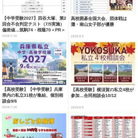
【中学受験2027】四谷大塚、第2
高校囲碁全国大会、団体戦は
回合不合判定テスト（7/5実施）
灘・南山女子部が優勝
偏差値…筑駒74・桜蔭70＜PR＞
2026.7.10
2026.8.5
【高校受験】【中学受験】兵庫
【高校受験】横須賀の私立4校が
県内の私立31校が集結、個別相
参加…合同相談会10/12
談会9/6
2026.7.28
2026.8.5