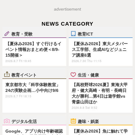
advertisement
NEWS CATEGORY
教育・受験
教育ICT
【夏休み2026】すぐ行けるイ
【夏休み2026】東大メタバー
ベント情報おまとめ便＜8/9-
ス工学部、生成AIなどジュニ
15開催＞
ア講座6選
2026.8.7 Fri 19:45
2026.7.30 Thu 11:15
教育イベント
生活・健康
東京都市大「科学体験教室」
【高校野球2026夏】東海大甲
24の実験企画…小中向け9/6
府・健大高崎・有明・長崎日
大が勝利…第4日は遊学館vs
2026.8.7 Fri 18:15
青森山田ほか
2026.8.8 Sat 9:52
デジタル生活
趣味・娯楽
Google、アプリ向け年齢確認
【夏休み2026】魚に触れて学