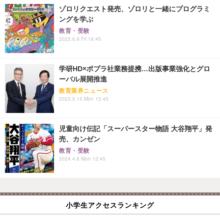
ゾロリクエスト発売、ゾロリと一緒にプログラミ
ングを学ぶ
教育・受験
2023.6.9 Fri 16:45
学研HD×ポプラ社業務提携…出版事業強化とグロ
ーバル展開推進
教育業界ニュース
2023.5.15 Mon 15:45
児童向け伝記「スーパースター物語 大谷翔平」発
売、カンゼン
教育・受験
2024.4.8 Mon 12:45
小学生アクセスランキング