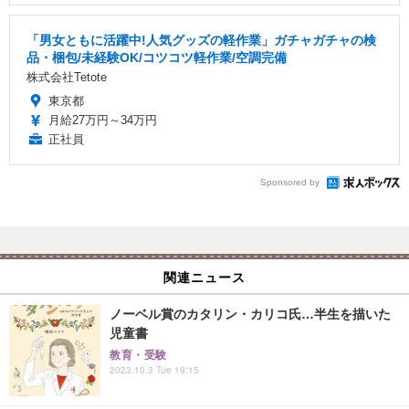
「男女ともに活躍中!人気グッズの軽作業」ガチャガチャの検
品・梱包/未経験OK/コツコツ軽作業/空調完備
株式会社Tetote
東京都
月給27万円～34万円
正社員
Sponsored by
関連ニュース
ノーベル賞のカタリン・カリコ氏…半生を描いた
児童書
教育・受験
2023.10.3 Tue 19:15