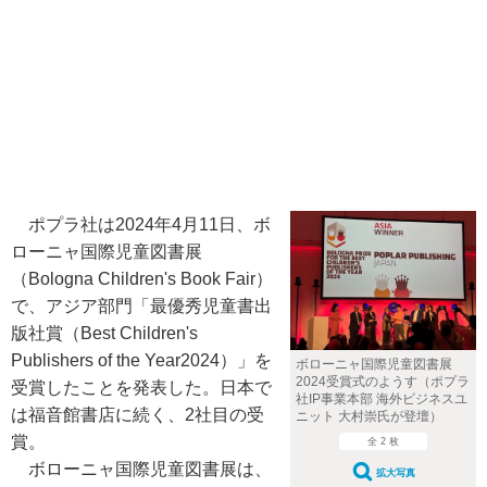
ポプラ社は2024年4月11日、ボ
ローニャ国際児童図書展
（Bologna Children's Book Fair）
で、アジア部門「最優秀児童書出
版社賞（Best Children's
Publishers of the Year2024）」を
ボローニャ国際児童図書展
2024受賞式のようす（ポプラ
受賞したことを発表した。日本で
社IP事業本部 海外ビジネスユ
は福音館書店に続く、2社目の受
ニット 大村崇氏が登壇）
賞。
全 2 枚
ボローニャ国際児童図書展は、
拡大写真