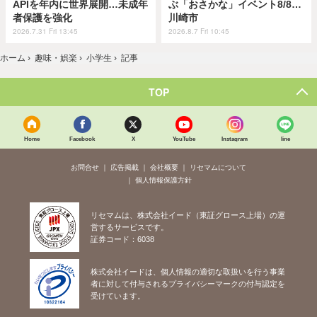
APIを年内に世界展開…未成年
ぶ「おさかな」イベント8/8…
者保護を強化
川崎市
2026.7.31 Fri 13:45
2026.8.7 Fri 10:45
ホーム
›
趣味・娯楽
›
小学生
›
記事
TOP
Home
Facebook
X
YouTube
Instagram
line
お問合せ
広告掲載
会社概要
リセマムについて
個人情報保護方針
リセマムは、株式会社イード（東証グロース上場）の運
営するサービスです。
証券コード：6038
株式会社イードは、個人情報の適切な取扱いを行う事業
者に対して付与されるプライバシーマークの付与認定を
受けています。