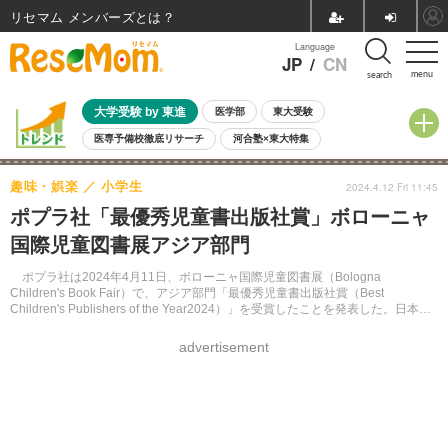
リセマム メンバーズ
Language
JP
/
CN
menu
search
大学受験 by 東進
医学部
東大受験
医専予備校徹底リサーチ
河合塾×東大特集
親子で考える大学選び
高校受験
中学受験
小学校受験
趣味・娯楽
小学生
2024.4.12 Fri 11:45
共通テスト
夏休み
8月開催学校説明会・相談会
ポプラ社「最優秀児童書出版社賞」ボローニャ
8月開催イベント・WS
全国公立高校 過去問
人気記事
国際児童図書展アジア部門
自由研究教材（小学生向け）
自由研究教材（中学生向け）
ランキング
ポプラ社は2024年4月11日、ボローニャ国際児童図書展（Bologna
Children's Book Fair）で、アジア部門「最優秀児童書出版社賞（Best
Children's Publishers of the Year2024）」を受賞したことを発表した。日本で
は福音館書店に続く、2社目の受賞。
advertisement