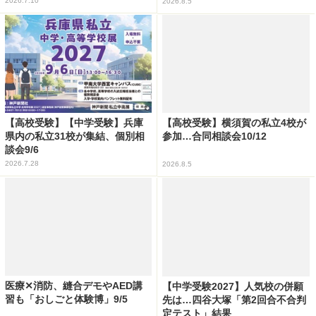
2026.7.10
2026.8.5
【高校受験】【中学受験】兵庫
【高校受験】横須賀の私立4校が
県内の私立31校が集結、個別相
参加…合同相談会10/12
談会9/6
2026.7.28
2026.8.5
医療✕消防、縫合デモやAED講
【中学受験2027】人気校の併願
習も「おしごと体験博」9/5
先は…四谷大塚「第2回合不合判
定テスト」結果