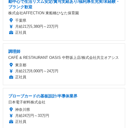
勤中心で生活リズム安定/賞与支給あり/福利厚生充実/未経験・
ブランク歓迎
株式会社AFFECTION 東船橋ひなた保育園
千葉県
月給21万5,380円～23万円
正社員
調理師
CAFÉ & RESTAURANT OASIS 中野坂上店/株式会社共立オアシス
東京都
月給21万8,000円～24万円
正社員
プローブカードの基板設計/半導体業界
日本電子材料株式会社
神奈川県
月給24万円～33万円
正社員