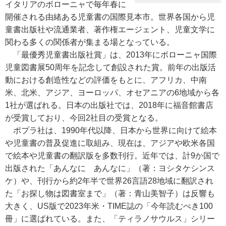
イタリアのボローニャで毎年春に
開催される由緒ある児童書の国際見本市。世界各国から児
童書出版社や流通業者、著作権エージェント、児童文学に
関わる多くの関係者が集まる場となっている。
「最優秀児童書出版社賞」は、2013年にボローニャ国際
児童図書展50周年を記念して創設された賞。前年の出版活
動における創造性などの評価をもとに、アフリカ、中南
米、北米、アジア、ヨーロッパ、オセアニアの6地域から各
1社が選ばれる。日本の出版社では、2018年に福音館書店
が受賞しており、今回2社目の受賞となる。
ポプラ社は、1990年代以降、日本から世界に向けて絵本
や児童書の普及促進に取組み、現在は、アジアや欧米各国
で絵本や児童書の翻訳版を多数刊行。近年では、計9か国で
出版された「あんなに あんなに」（著：ヨシタケシンス
ケ）や、刊行から約2年半で世界26言語28地域に翻訳され
た「お探し物は図書室まで」（著：青山美智子）は反響も
大きく、US版で2023年米・TIME誌の「今年読むべき100
冊」に選ばれている。また、「ティラノサウルス」シリー