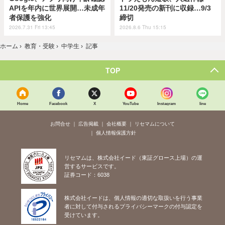
APIを年内に世界展開…未成年
11/20発売の新刊に収録…9/3
者保護を強化
締切
2026.7.31 Fri 13:45
2026.8.6 Thu 15:15
ホーム
›
教育・受験
›
中学生
›
記事
TOP
Home
Facebook
X
YouTube
Instagram
line
お問合せ
広告掲載
会社概要
リセマムについて
個人情報保護方針
リセマムは、株式会社イード（東証グロース上場）の運
営するサービスです。
証券コード：6038
株式会社イードは、個人情報の適切な取扱いを行う事業
者に対して付与されるプライバシーマークの付与認定を
受けています。