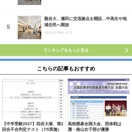
龍谷大、瀬田に交流拠点を開設…中高生や地
域住民へ開放
2026.8.5 Wed 15:15
ランキングをもっと見る
こちらの記事もおすすめ
【中学受験2027】四谷大塚、第2
高校囲碁全国大会、団体戦は
回合不合判定テスト（7/5実施）
灘・南山女子部が優勝