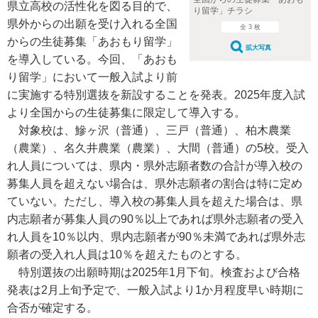
県立高校の活性化を図る目的で、
り留学」チラシ
県外からの出願を受け入れる全国
全 3 枚
からの生徒募集「あおもり留学」
拡大写真
を導入している。今回、「あおも
り留学」において一般入試より前
に実施する特別選抜を新設することを発表。2025年度入試
より全国からの生徒募集に限定して導入する。
対象校は、鰺ヶ沢（普通）、三戸（普通）、柏木農業
（農業）、名久井農業（農業）、大間（普通）の5校。受入
れ人員については、県内・県外志願者数の合計が導入校の
募集人員を超えない場合は、県外志願者の割合は特に定め
ていない。ただし、導入校の募集人員を超えた場合は、県
内志願者が募集人員の90％以上であれば県外志願者の受入
れ人員を10％以内、県内志願者が90％未満であれば県外志
願者の受入れ人員は10％を超えたものとする。
特別選抜の出願時期は2025年1月下旬。検査および合格
発表は2月上旬予定で、一般入試より1か月程度早い時期に
合否が確定する。