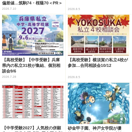
偏差値…筑駒74・桜蔭70＜PR＞
2026.7.10
2026.8.5
【高校受験】【中学受験】兵庫
【高校受験】横須賀の私立4校が
県内の私立31校が集結、個別相
参加…合同相談会10/12
談会9/6
2026.7.28
2026.8.5
【中学受験2027】人気校の併願
砂金甲子園、神戸女学院が優