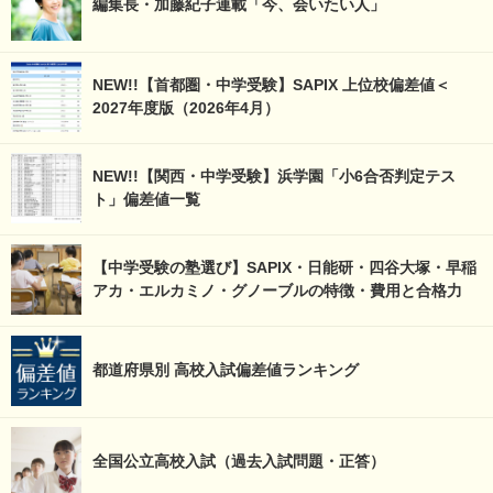
編集長・加藤紀子連載「今、会いたい人」
NEW!!【首都圏・中学受験】SAPIX 上位校偏差値＜
2027年度版（2026年4月）
NEW!!【関西・中学受験】浜学園「小6合否判定テス
ト」偏差値一覧
【中学受験の塾選び】SAPIX・日能研・四谷大塚・早稲
アカ・エルカミノ・グノーブルの特徴・費用と合格力
都道府県別 高校入試偏差値ランキング
全国公立高校入試（過去入試問題・正答）