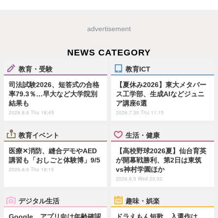
advertisement
NEWS CATEGORY
教育・受験
教育ICT
司法試験2026、短答式の合格
【夏休み2026】東大メタバー
率79.3％…早大など大学院別
ス工学部、生成AIなどジュニ
結果も
ア講座6選
2026.8.6 Thu 18:45
2026.7.30 Thu 11:15
教育イベント
生活・健康
医療✕消防、縫合デモやAED
【高校野球2026夏】仙台育英
講習も「おしごと体験博」9/5
が開幕戦勝利、第2日は東筑
vs神村学園ほか
2026.8.6 Thu 18:15
2026.8.5 Wed 20:32
デジタル生活
趣味・娯楽
Google、アプリ向け年齢確認
ドラえもん短歌、入選作は