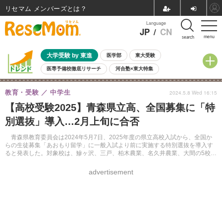
リセマム メンバーズ
Language
JP
/
CN
menu
search
大学受験 by 東進
医学部
東大受験
医専予備校徹底リサーチ
河合塾×東大特集
親子で考える大学選び
高校受験
中学受験
小学校受験
教育・受験
中学生
2024.5.8 Wed 16:15
共通テスト
夏休み
8月開催学校説明会・相談会
【高校受験2025】青森県立高、全国募集に「特
8月開催イベント・WS
全国公立高校 過去問
人気記事
別選抜」導入…2月上旬に合否
自由研究教材（小学生向け）
自由研究教材（中学生向け）
ランキング
青森県教育委員会は2024年5月7日、2025年度の県立高校入試から、全国か
らの生徒募集「あおもり留学」に一般入試より前に実施する特別選抜を導入す
ると発表した。対象校は、鰺ヶ沢、三戸、柏木農業、名久井農業、大間の5校。
保護者の転勤や転居は要件としない。
advertisement