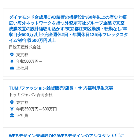
ダイヤモンド合成用CVD装置の機構設計/60年以上の歴史と幅
広い海外ネットワークを持つ外資系商社グループ企業で真空
成膜装置の設計経験を活かす/東京都江東区勤務・転勤なし/年
収目安500万以上×完全週休2日・年間休日125日/フレックスタ
イム制/年収500万円以上
日総工産株式会社
東京都
年収500万円～
正社員
TUMI/ファッション雑貨販売/店長・サブ/福利厚生充実
トゥミジャパン合同会社
東京都
年収350万円～600万円
正社員
WEBデザイン未経験OK!/WEBデザインのアシスタント/手に