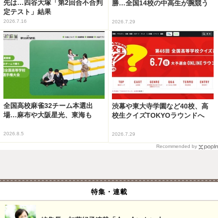
先は…四谷大塚「第2回合不合判
勝…全国14校の中高生が腕競う
定テスト」結果
2026.7.16
2026.7.29
全国高校麻雀32チーム本選出
渋幕や東大寺学園など40校、高
場…麻布や大阪星光、東海も
校生クイズTOKYOラウンドへ
2026.8.5
2026.7.29
Recommended by
特集・連載