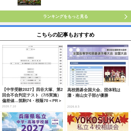
ランキングをもっと見る
こちらの記事もおすすめ
【中学受験2027】四谷大塚、第2
高校囲碁全国大会、団体戦は
回合不合判定テスト（7/5実施）
灘・南山女子部が優勝
偏差値…筑駒74・桜蔭70＜PR＞
2026.7.10
2026.8.5