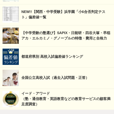
NEW!!【関西・中学受験】浜学園「小6合否判定テス
ト」偏差値一覧
【中学受験の塾選び】SAPIX・日能研・四谷大塚・早稲
アカ・エルカミノ・グノーブルの特徴・費用と合格力
都道府県別 高校入試偏差値ランキング
全国公立高校入試（過去入試問題・正答）
イード・アワード
（塾・通信教育・英語教育などの教育サービスの顧客満
足度調査）