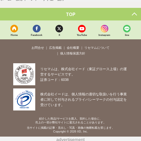
TOP
Home
Facebook
X
YouTube
Instagram
line
お問合せ
広告掲載
会社概要
リセマムについて
個人情報保護方針
リセマムは、株式会社イード（東証グロース上場）の運
営するサービスです。
証券コード：6038
株式会社イードは、個人情報の適切な取扱いを行う事業
者に対して付与されるプライバシーマークの付与認定を
受けています。
紹介した商品/サービスを購入、契約した場合に、
売上の一部が弊社サイトに還元されることがあります。
当サイトに掲載の記事・見出し・写真・画像の無断転載を禁じます。
Copyright © 2026 IID, Inc.
advertisement