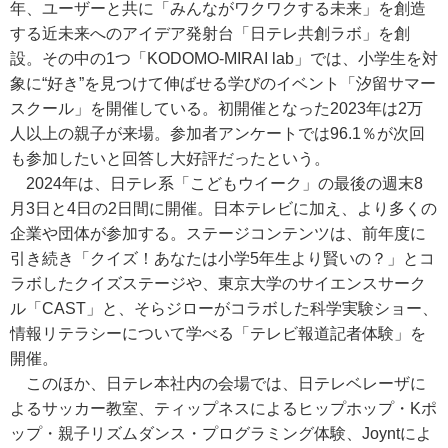
年、ユーザーと共に「みんながワクワクする未来」を創造
する近未来へのアイデア発射台「日テレ共創ラボ」を創
設。その中の1つ「KODOMO-MIRAI lab」では、小学生を対
象に“好き”を見つけて伸ばせる学びのイベント「汐留サマー
スクール」を開催している。初開催となった2023年は2万
人以上の親子が来場。参加者アンケートでは96.1％が次回
も参加したいと回答し大好評だったという。
2024年は、日テレ系「こどもウイーク」の最後の週末8
月3日と4日の2日間に開催。日本テレビに加え、より多くの
企業や団体が参加する。ステージコンテンツは、前年度に
引き続き「クイズ！あなたは小学5年生より賢いの？」とコ
ラボしたクイズステージや、東京大学のサイエンスサーク
ル「CAST」と、そらジローがコラボした科学実験ショー、
情報リテラシーについて学べる「テレビ報道記者体験」を
開催。
このほか、日テレ本社内の会場では、日テレベレーザに
よるサッカー教室、ティップネスによるヒップホップ・Kポ
ップ・親子リズムダンス・プログラミング体験、Joyntによ