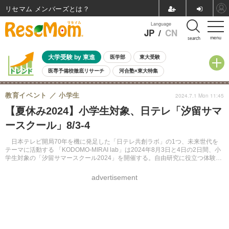
リセマム メンバーズ
Language
JP
/
CN
menu
search
大学受験 by 東進
医学部
東大受験
医専予備校徹底リサーチ
河合塾×東大特集
親子で考える大学選び
高校受験
中学受験
小学校受験
教育イベント
小学生
2024.7.1 Mon 11:45
共通テスト
夏休み
8月開催学校説明会・相談会
【夏休み2024】小学生対象、日テレ「汐留サマ
8月開催イベント・WS
全国公立高校 過去問
人気記事
ースクール」8/3-4
自由研究教材（小学生向け）
自由研究教材（中学生向け）
ランキング
日本テレビ開局70年を機に発足した「日テレ共創ラボ」の1つ、未来世代を
テーマに活動する 「KODOMO-MIRAI lab」は2024年8月3日と4日の2日間、小
学生対象の「汐留サマースクール2024」を開催する。自由研究に役立つ体験が
大集合、事前予約は7月1日正午から。
advertisement