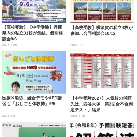
【高校受験】【中学受験】兵庫
【高校受験】横須賀の私立4校が
県内の私立31校が集結、個別相
参加…合同相談会10/12
談会9/6
2026.7.28
2026.8.5
医療✕消防、縫合デモやAED講
【中学受験2027】人気校の併願
習も「おしごと体験博」9/5
先は…四谷大塚「第2回合不合判
定テスト」結果
2026.8.6
2026.7.16