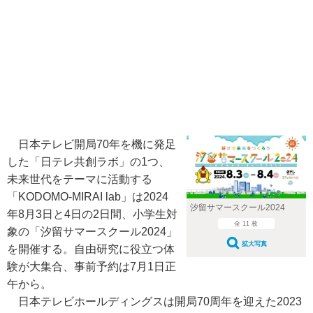
日本テレビ開局70年を機に発足
した「日テレ共創ラボ」の1つ、
未来世代をテーマに活動する
「KODOMO-MIRAI lab」は2024
汐留サマースクール2024
年8月3日と4日の2日間、小学生対
全 11 枚
象の「汐留サマースクール2024」
拡大写真
を開催する。自由研究に役立つ体
験が大集合、事前予約は7月1日正
午から。
日本テレビホールディングスは開局70周年を迎えた2023