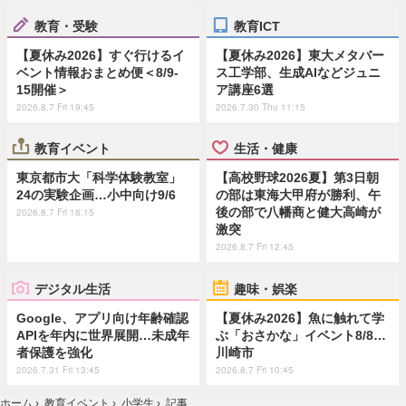
教育・受験
教育ICT
【夏休み2026】すぐ行けるイ
【夏休み2026】東大メタバー
ベント情報おまとめ便＜8/9-
ス工学部、生成AIなどジュニ
15開催＞
ア講座6選
2026.8.7 Fri 19:45
2026.7.30 Thu 11:15
教育イベント
生活・健康
東京都市大「科学体験教室」
【高校野球2026夏】第3日朝
24の実験企画…小中向け9/6
の部は東海大甲府が勝利、午
後の部で八幡商と健大高崎が
2026.8.7 Fri 18:15
激突
2026.8.7 Fri 12:45
デジタル生活
趣味・娯楽
Google、アプリ向け年齢確認
【夏休み2026】魚に触れて学
APIを年内に世界展開…未成年
ぶ「おさかな」イベント8/8…
者保護を強化
川崎市
2026.7.31 Fri 13:45
2026.8.7 Fri 10:45
ホーム
›
教育イベント
›
小学生
›
記事