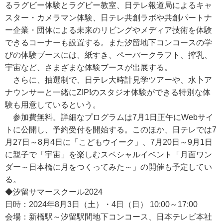
るラグビー体験とラグビー教室、日テレ報道局によるキャ
スター・カメラマン体験、日テレ共創ラボや共創パートナ
ー企業・団体による未来のリビングやメディア技術を体験
できるコーナーも設置する。また汐留地下コンコースの学
びの体験ブースには、紙すき、ペーパークラフト、搾乳、
宇宙など、さまざまな体験ブースが出展する。
さらに、抽選制で、日テレ大時計見学ツアーや、水卜ア
ナウンサーと一緒にZIP!のスタジオ体験ができる特別な体
験も用意しているという。
参加費無料。詳細なプログラムは7月1日正午にWebサイ
トに公開し、予約受付を開始する。このほか、日テレでは7
月27日～8月4日に「こどもウイーク」、7月20日～9月1日
に親子で「宇宙」を楽しむスペシャルイベント「月面ワン
ダー～日本橋に月をつくってみた～」の開催も予定してい
る。
◆汐留サマースクール2024
日時：2024年8月3日（土）・4日（日） 10:00～17:00
会場：新橋駅～汐留駅間地下コンコース、日本テレビ本社