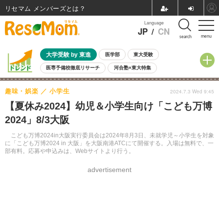
リセマム メンバーズ
Language
JP
/
CN
menu
search
大学受験 by 東進
医学部
東大受験
医専予備校徹底リサーチ
河合塾×東大特集
親子で考える大学選び
高校受験
中学受験
小学校受験
趣味・娯楽
小学生
2024.7.3 Wed 9:45
共通テスト
夏休み
8月開催学校説明会・相談会
【夏休み2024】幼児＆小学生向け「こども万博
8月開催イベント・WS
全国公立高校 過去問
人気記事
2024」8/3大阪
自由研究教材（小学生向け）
自由研究教材（中学生向け）
ランキング
こども万博2024in大阪実行委員会は2024年8月3日、未就学児～小学生を対象
に「こども万博2024 in 大阪」を大阪南港ATCにて開催する。入場は無料で、一
部有料。応募や申込みは、Webサイトより行う。
advertisement