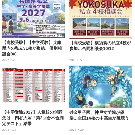
【高校受験】【中学受験】兵庫
【高校受験】横須賀の私立4校が
県内の私立31校が集結、個別相
参加…合同相談会10/12
談会9/6
2026.7.28
2026.8.5
【中学受験2027】人気校の併願
砂金甲子園、神戸女学院が優
先は…四谷大塚「第2回合不合判
勝…全国14校の中高生が腕競う
定テスト」結果
2026.7.16
2026.7.29