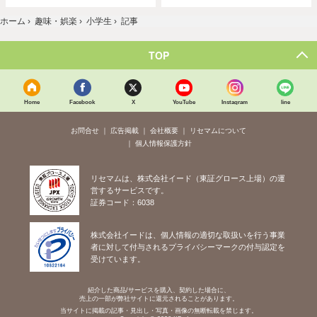
ホーム
›
趣味・娯楽
›
小学生
›
記事
TOP
Home
Facebook
X
YouTube
Instagram
line
お問合せ
広告掲載
会社概要
リセマムについて
個人情報保護方針
リセマムは、株式会社イード（東証グロース上場）の運
営するサービスです。
証券コード：6038
株式会社イードは、個人情報の適切な取扱いを行う事業
者に対して付与されるプライバシーマークの付与認定を
受けています。
紹介した商品/サービスを購入、契約した場合に、
売上の一部が弊社サイトに還元されることがあります。
当サイトに掲載の記事・見出し・写真・画像の無断転載を禁じます。