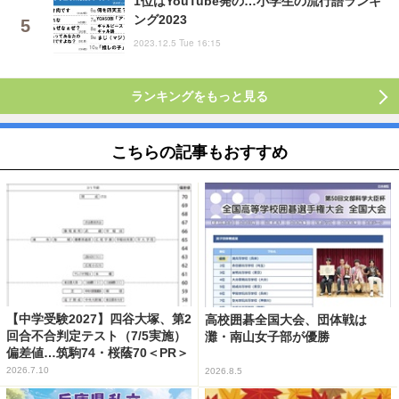
1位はYouTube発の…小学生の流行語ランキ
ング2023
2023.12.5 Tue 16:15
ランキングをもっと見る
こちらの記事もおすすめ
【中学受験2027】四谷大塚、第2
高校囲碁全国大会、団体戦は
回合不合判定テスト（7/5実施）
灘・南山女子部が優勝
偏差値…筑駒74・桜蔭70＜PR＞
2026.7.10
2026.8.5