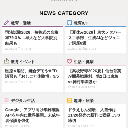
NEWS CATEGORY
教育・受験
教育ICT
司法試験2026、短答式の合格
【夏休み2026】東大メタバー
率79.3％…早大など大学院別
ス工学部、生成AIなどジュニ
結果も
ア講座6選
2026.8.6 Thu 18:45
2026.7.30 Thu 11:15
教育イベント
生活・健康
医療✕消防、縫合デモやAED
【高校野球2026夏】仙台育英
講習も「おしごと体験博」9/5
が開幕戦勝利、第2日は東筑
vs神村学園ほか
2026.8.6 Thu 18:15
2026.8.5 Wed 20:32
デジタル生活
趣味・娯楽
Google、アプリ向け年齢確認
ドラえもん短歌、入選作は
APIを年内に世界展開…未成年
11/20発売の新刊に収録…9/3
者保護を強化
締切
2026.7.31 Fri 13:45
2026.8.6 Thu 15:15