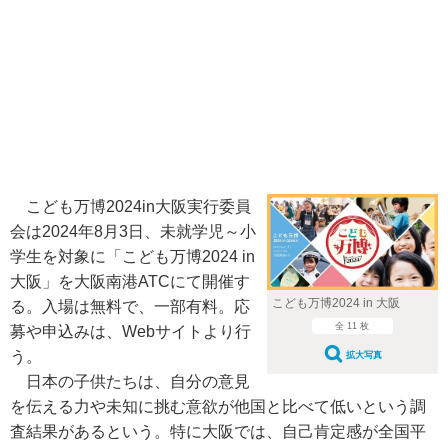
こども万博2024in大阪実行委員
会は2024年8月3日、未就学児～小
学生を対象に「こども万博2024 in
大阪」を大阪南港ATCにて開催す
こども万博2024 in 大阪
る。入場は無料で、一部有料。応
全 11 枚
募や申込みは、Webサイトより行
う。
拡大写真
日本の子供たちは、自分の意見
を伝える力や未知に挑む意欲が他国と比べて低いという調
査結果があるという。特に大阪では、自己肯定感が全国平