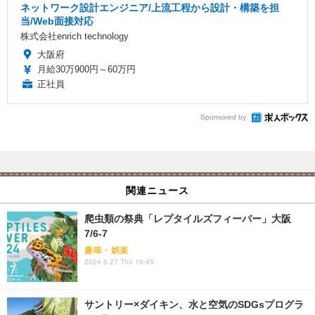
ネットワーク設計エンジニア/上流工程から設計・構築を担
当/Web面接対応
株式会社enrich technology
大阪府
月給30万900円～60万円
正社員
Sponsored by
関連ニュース
爬虫類の祭典「レプタイルズフィーバー」大阪
7/6-7
趣味・娯楽
2024.6.27 Thu 16:45
サントリー×ダイキン、水と空気のSDGsプログラ