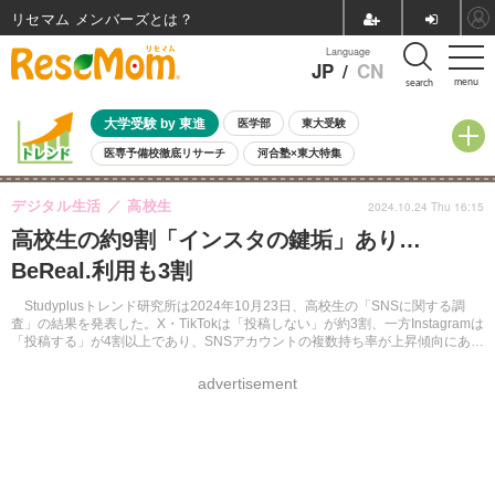
リセマム メンバーズ
Language
JP
/
CN
menu
search
大学受験 by 東進
医学部
東大受験
医専予備校徹底リサーチ
河合塾×東大特集
親子で考える大学選び
高校受験
中学受験
小学校受験
デジタル生活
高校生
2024.10.24 Thu 16:15
共通テスト
夏休み
8月開催学校説明会・相談会
高校生の約9割「インスタの鍵垢」あり…
8月開催イベント・WS
全国公立高校 過去問
人気記事
BeReal.利用も3割
自由研究教材（小学生向け）
自由研究教材（中学生向け）
ランキング
Studyplusトレンド研究所は2024年10月23日、高校生の「SNSに関する調
査」の結果を発表した。X・TikTokは「投稿しない」が約3割、一方Instagramは
「投稿する」が4割以上であり、SNSアカウントの複数持ち率が上昇傾向にある
ことがわかった。
advertisement