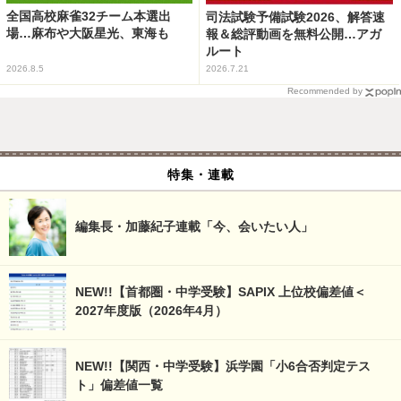
全国高校麻雀32チーム本選出
司法試験予備試験2026、解答速
場…麻布や大阪星光、東海も
報＆総評動画を無料公開…アガ
ルート
2026.8.5
2026.7.21
Recommended by
特集・連載
編集長・加藤紀子連載「今、会いたい人」
NEW!!【首都圏・中学受験】SAPIX 上位校偏差値＜
2027年度版（2026年4月）
NEW!!【関西・中学受験】浜学園「小6合否判定テス
ト」偏差値一覧