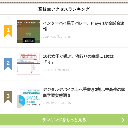
高校生アクセスランキング
インターハイ男子バレー、Player!が全試合速
報
2024.7.30 Tue 12:45
10代女子が選ぶ、流行りの略語…1位は
「り」
2019.8.16 Fri 18:15
デジタルデバイス上へ手書き3割…中高生の家
庭学習実態調査
2025.12.23 Tue 9:15
ランキングをもっと見る