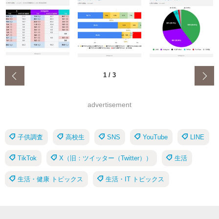
‹
1
/
3
advertisement
子供調査
高校生
SNS
YouTube
LINE
TikTok
X（旧：ツイッター（Twitter））
生活
生活・健康 トピックス
生活・IT トピックス