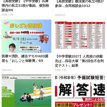
【高校受験】【中学受験】兵庫
【高校受験】横須賀の私立4校が
県内の私立31校が集結、個別相
参加…合同相談会10/12
談会9/6
2026.7.28
2026.8.5
医療✕消防、縫合デモやAED講
【中学受験2027】人気校の併願
習も「おしごと体験博」9/5
先は…四谷大塚「第2回合不合判
定テスト」結果
2026.8.6
2026.7.16