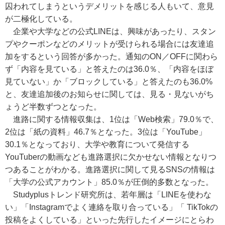
囚われてしまうというデメリットを感じる人もいて、意見
が二極化している。
企業や大学などの公式LINEは、興味があったり、スタン
プやクーポンなどのメリットが受けられる場合には友達追
加をするという回答が多かった。通知のON／OFFに関わら
ず「内容を見ている」と答えたのは36.0％、「内容をほぼ
見ていない」か「ブロックしている」と答えたのも36.0%
と、友達追加後のお知らせに関しては、見る・見ないがち
ょうど半数ずつとなった。
進路に関する情報収集は、1位は「Web検索」79.0％で、
2位は「紙の資料」46.7％となった。3位は「YouTube」
30.1％となっており、大学や教育について発信する
YouTuberの動画なども進路選択に欠かせない情報となりつ
つあることがわかる。進路選択に関して見るSNSの情報は
「大学の公式アカウント」85.0％が圧倒的多数となった。
Studyplusトレンド研究所は、若年層は「LINEを使わな
い」「Instagramでよく連絡を取り合っている」「 TikTokの
投稿をよくしている」といった先行したイメージにとらわ