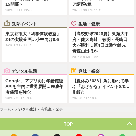
15開催＞
ア講座6選
2026.8.7 Fri 19:45
2026.7.30 Thu 11:15
教育イベント
生活・健康
東京都市大「科学体験教室」
【高校野球2026夏】東海大甲
24の実験企画…小中向け9/6
府・健大高崎・有明・長崎日
大が勝利…第4日は遊学館vs
2026.8.7 Fri 18:15
青森山田ほか
2026.8.8 Sat 9:52
デジタル生活
趣味・娯楽
Google、アプリ向け年齢確認
【夏休み2026】魚に触れて学
APIを年内に世界展開…未成年
ぶ「おさかな」イベント8/8…
者保護を強化
川崎市
2026.7.31 Fri 13:45
2026.8.7 Fri 10:45
ホーム
›
デジタル生活
›
高校生
›
記事
TOP