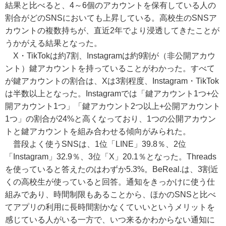
結果と比べると、4～6個のアカウントを保有している人の
割合がどのSNSにおいても上昇している。高校生のSNSア
カウントの複数持ちが、直近2年でより浸透してきたことが
うかがえる結果となった。
X・TikTokは約7割、Instagramは約9割が（非公開アカウ
ント）鍵アカウントを持っていることがわかった。すべて
が鍵アカウントの割合は、Xは3割程度、Instagram・TikTok
は半数以上となった。Instagramでは「鍵アカウント1つ+公
開アカウント1つ」「鍵アカウント2つ以上+公開アカウント
1つ」の割合が24%と高くなっており、1つの公開アカウン
トと鍵アカウントを組み合わせる傾向がみられた。
普段よく使うSNSは、1位「LINE」39.8％、2位
「Instagram」32.9％、3位「X」20.1％となった。Threads
を使っていると答えたのはわずか5.3%。BeReal.は、3割近
くの高校生が使っていると回答。通知をきっかけに使う仕
組みであり、時間制限もあることから、ほかのSNSと比べ
てアプリの利用に長時間割かなくていいというメリットを
感じている人がいる一方で、いつ来るかわからない通知に