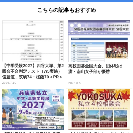
こちらの記事もおすすめ
【中学受験2027】四谷大塚、第2
高校囲碁全国大会、団体戦は
回合不合判定テスト（7/5実施）
灘・南山女子部が優勝
偏差値…筑駒74・桜蔭70＜PR＞
2026.7.10
2026.8.5