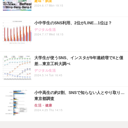
趣味・娯楽
2024.6.17 Mon 19:15
小中学生のSNS利用、2位がLINE…1位は？
デジタル生活
2024.7.17 Wed 18:15
大学生が使うSNS、インスタが9年連続増でXと僅
差…東京工科大調べ
デジタル生活
2024.5.14 Tue 16:45
小中高生の約2割、SNSで知らない人とやり取り…
東京都調査
生活・健康
2024.4.25 Thu 14:15