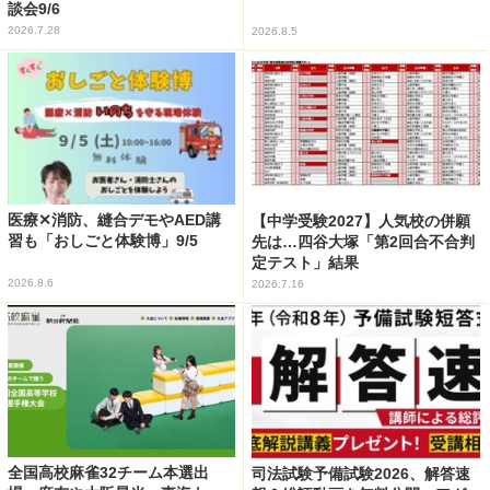
談会9/6
2026.7.28
2026.8.5
医療✕消防、縫合デモやAED講
【中学受験2027】人気校の併願
習も「おしごと体験博」9/5
先は…四谷大塚「第2回合不合判
定テスト」結果
2026.8.6
2026.7.16
全国高校麻雀32チーム本選出
司法試験予備試験2026、解答速