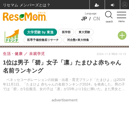
リセマム メンバーズ
Language
JP
/
CN
menu
search
大学受験 by 東進
医学部
東大受験
医専予備校徹底リサーチ
河合塾×東大特集
親子で考える大学選び
高校受験
中学受験
小学校受験
生活・健康
未就学児
2024.11.6 Wed 13:15
共通テスト
夏休み
8月開催学校説明会・相談会
1位は男子「碧」女子「凛」たまひよ赤ちゃん
8月開催イベント・WS
全国公立高校 過去問
人気記事
名前ランキング
自由研究教材（小学生向け）
自由研究教材（中学生向け）
ランキング
ベネッセコーポレーションの妊娠・出産・育児ブランド「たまひよ」は2024
年11月1日、「たまひよ 赤ちゃんの名前ランキング2024」を発表した。男の子
では「碧」が1位復活、女の子は「凛」が15年ぶり1位に輝いた。また男女とも
に「藍（らん）」が大幅にランクアップした。
advertisement