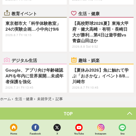
教育イベント
生活・健康
東京都市大「科学体験教室」
【高校野球2026夏】東海大甲
24の実験企画…小中向け9/6
府・健大高崎・有明・長崎日
大が勝利…第4日は遊学館vs
2026.8.7 Fri 18:15
青森山田ほか
2026.8.8 Sat 9:52
デジタル生活
趣味・娯楽
Google、アプリ向け年齢確認
【夏休み2026】魚に触れて学
APIを年内に世界展開…未成年
ぶ「おさかな」イベント8/8…
者保護を強化
川崎市
2026.7.31 Fri 13:45
2026.8.7 Fri 10:45
ホーム
›
生活・健康
›
未就学児
›
記事
TOP
Home
Facebook
X
YouTube
Instagram
line