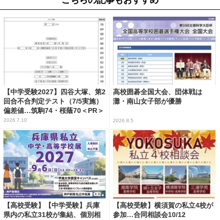
【中学受験2027】四谷大塚、第2
高校囲碁全国大会、団体戦は
回合不合判定テスト（7/5実施）
灘・南山女子部が優勝
偏差値…筑駒74・桜蔭70＜PR＞
2026.7.10
2026.8.5
【高校受験】【中学受験】兵庫
【高校受験】横須賀の私立4校が
県内の私立31校が集結、個別相
参加…合同相談会10/12