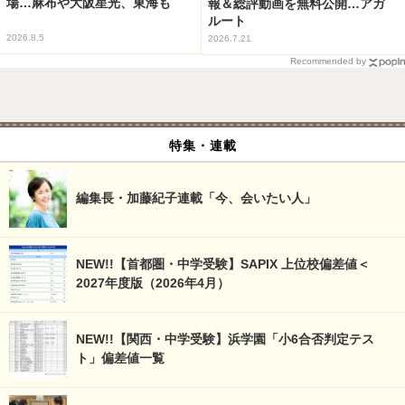
場…麻布や大阪星光、東海も
報＆総評動画を無料公開…アガ
ルート
2026.8.5
2026.7.21
Recommended by
特集・連載
編集長・加藤紀子連載「今、会いたい人」
NEW!!【首都圏・中学受験】SAPIX 上位校偏差値＜
2027年度版（2026年4月）
NEW!!【関西・中学受験】浜学園「小6合否判定テス
ト」偏差値一覧