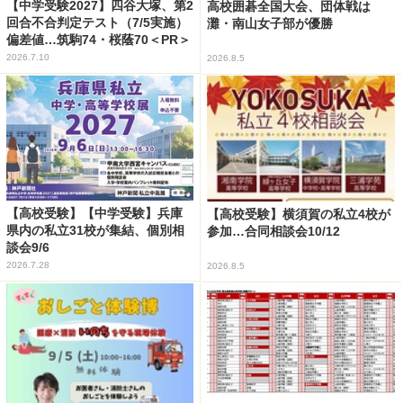
【中学受験2027】四谷大塚、第2
高校囲碁全国大会、団体戦は
回合不合判定テスト（7/5実施）
灘・南山女子部が優勝
偏差値…筑駒74・桜蔭70＜PR＞
2026.7.10
2026.8.5
【高校受験】【中学受験】兵庫
【高校受験】横須賀の私立4校が
県内の私立31校が集結、個別相
参加…合同相談会10/12
談会9/6
2026.7.28
2026.8.5