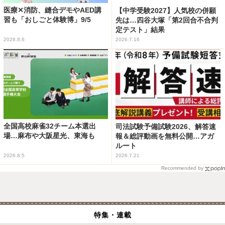
医療✕消防、縫合デモやAED講
【中学受験2027】人気校の併願
習も「おしごと体験博」9/5
先は…四谷大塚「第2回合不合判
定テスト」結果
2026.8.6
2026.7.16
全国高校麻雀32チーム本選出
司法試験予備試験2026、解答速
場…麻布や大阪星光、東海も
報＆総評動画を無料公開…アガ
ルート
2026.8.5
2026.7.21
Recommended by
特集・連載