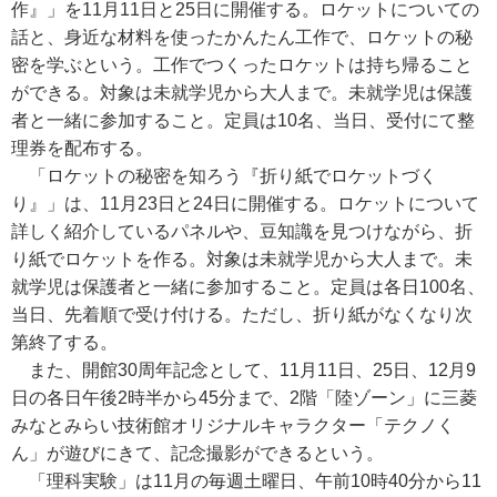
作』」を11月11日と25日に開催する。ロケットについての
話と、身近な材料を使ったかんたん工作で、ロケットの秘
密を学ぶという。工作でつくったロケットは持ち帰ること
ができる。対象は未就学児から大人まで。未就学児は保護
者と一緒に参加すること。定員は10名、当日、受付にて整
理券を配布する。
「ロケットの秘密を知ろう『折り紙でロケットづく
り』」は、11月23日と24日に開催する。ロケットについて
詳しく紹介しているパネルや、豆知識を見つけながら、折
り紙でロケットを作る。対象は未就学児から大人まで。未
就学児は保護者と一緒に参加すること。定員は各日100名、
当日、先着順で受け付ける。ただし、折り紙がなくなり次
第終了する。
また、開館30周年記念として、11月11日、25日、12月9
日の各日午後2時半から45分まで、2階「陸ゾーン」に三菱
みなとみらい技術館オリジナルキャラクター「テクノく
ん」が遊びにきて、記念撮影ができるという。
「理科実験」は11月の毎週土曜日、午前10時40分から11