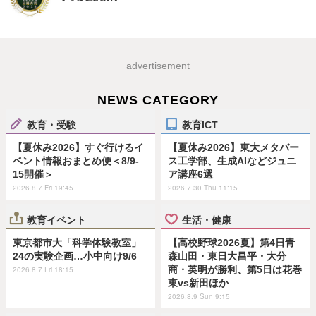
advertisement
NEWS CATEGORY
教育・受験
教育ICT
【夏休み2026】すぐ行けるイ
【夏休み2026】東大メタバー
ベント情報おまとめ便＜8/9-
ス工学部、生成AIなどジュニ
15開催＞
ア講座6選
2026.8.7 Fri 19:45
2026.7.30 Thu 11:15
教育イベント
生活・健康
東京都市大「科学体験教室」
【高校野球2026夏】第4日青
24の実験企画…小中向け9/6
森山田・東日大昌平・大分
商・英明が勝利、第5日は花巻
2026.8.7 Fri 18:15
東vs新田ほか
2026.8.9 Sun 9:15