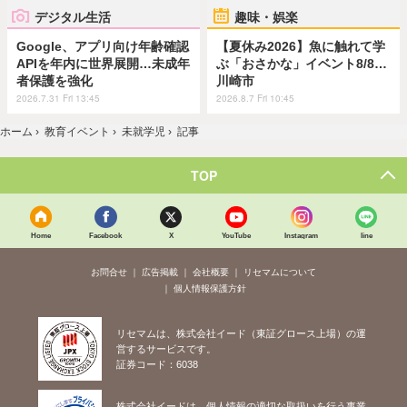
デジタル生活
趣味・娯楽
Google、アプリ向け年齢確認
【夏休み2026】魚に触れて学
APIを年内に世界展開…未成年
ぶ「おさかな」イベント8/8…
者保護を強化
川崎市
2026.7.31 Fri 13:45
2026.8.7 Fri 10:45
ホーム
›
教育イベント
›
未就学児
›
記事
TOP
Home
Facebook
X
YouTube
Instagram
line
お問合せ
広告掲載
会社概要
リセマムについて
個人情報保護方針
リセマムは、株式会社イード（東証グロース上場）の運
営するサービスです。
証券コード：6038
株式会社イードは、個人情報の適切な取扱いを行う事業