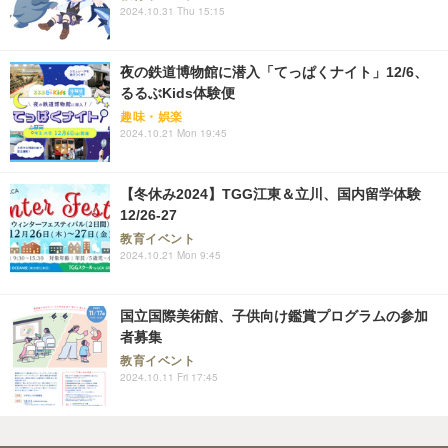
2024.10.31 Thu 15:15
夜の鉄道博物館に潜入「てっぱくナイト」12/6、
るるぶKids体験便
趣味・娯楽
2024.10.21 Mon 19:45
【冬休み2024】TGG江東＆立川、国内留学体験
12/26-27
教育イベント
2024.10.21 Mon 9:45
国立国際美術館、子供向け鑑賞プログラムの参加
者募集
教育イベント
2024.10.11 Fri 17:45