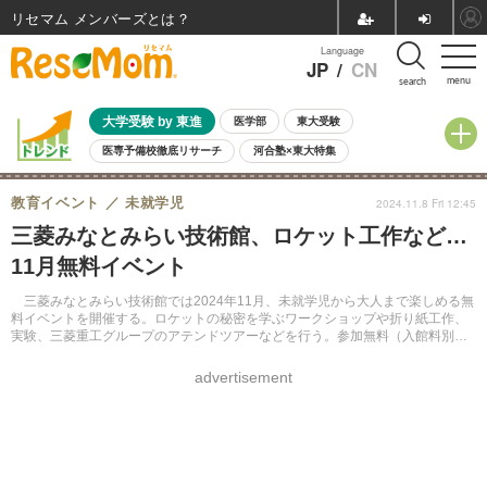
リセマム メンバーズ
Language
JP
/
CN
menu
search
大学受験 by 東進
医学部
東大受験
医専予備校徹底リサーチ
河合塾×東大特集
親子で考える大学選び
高校受験
中学受験
小学校受験
教育イベント
未就学児
2024.11.8 Fri 12:45
共通テスト
夏休み
8月開催学校説明会・相談会
三菱みなとみらい技術館、ロケット工作など…
8月開催イベント・WS
全国公立高校 過去問
人気記事
11月無料イベント
自由研究教材（小学生向け）
自由研究教材（中学生向け）
ランキング
三菱みなとみらい技術館では2024年11月、未就学児から大人まで楽しめる無
料イベントを開催する。ロケットの秘密を学ぶワークショップや折り紙工作、
実験、三菱重工グループのアテンドツアーなどを行う。参加無料（入館料別途
要）、当日先着順。
advertisement