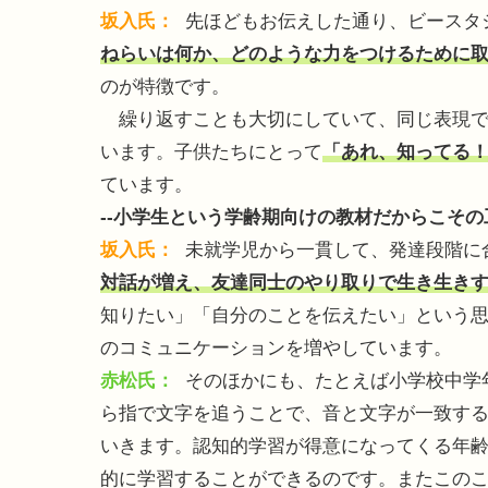
坂入氏：
先ほどもお伝えした通り、ビースタ
ねらいは何か、どのような力をつけるために
のが特徴です。
繰り返すことも大切にしていて、同じ表現で
います。子供たちにとって
「あれ、知ってる
ています。
--小学生という学齢期向けの教材だからこそ
坂入氏：
未就学児から一貫して、発達段階に
対話が増え、友達同士のやり取りで生き生き
知りたい」「自分のことを伝えたい」という
のコミュニケーションを増やしています。
赤松氏：
そのほかにも、たとえば小学校中学
ら指で文字を追うことで、音と文字が一致す
いきます。認知的学習が得意になってくる年
的に学習することができるのです。またこのこ