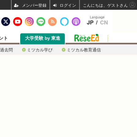
ログイン
こんにちは、ゲストさん
Language
JP
/
CN
ント
大学受験 by 東進
過去問
ミツカル学び
ミツカル教育通信