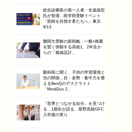
総合診療医の第一人者・生坂政臣
氏が登壇…医学部受験イベント
「医師を目指す君たちへ」東京
9/13
難関大受験の新戦略…一般×推薦
を賢く併願する高校1、2年生か
らの「複線設計」
眼科医に聞く、子供の学習環境と
光の関係…目・姿勢・集中力を整
えるBenQのデスクライト
「MindDuo 2」
「世界とつながる自分」を見つけ
る…1期生が語る、星野高校GFC
入学後の実り