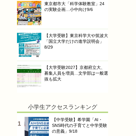
東京都市大「科学体験教室」24
の実験企画…小中向け9/6
【大学受験】東京科学大や筑波大
「国立大学だけの進学説明会」
8/29
【大学受験2027】京都府立大、
募集人員を増員…文学部は一般選
抜も拡大
小学生アクセスランキング
【中学受験】希学園「AI・
SNS時代の子育てと中学受験
の意義」9/18