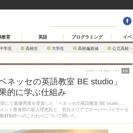
際教育
英語
プログラミング
イベ
中学生
高校生
大学生
高校偏差値
公立高校・
2024.11.13 Wed 11:45
PR
ネッセの英語教室 BE studio」
果的に学ぶ仕組み
にて最優秀賞を受賞した「ベネッセの英語教室 BE studio」。
メント推進部の坂入理恵氏と、初台エリアでスーパーバイザーを
教材制作へのこだわりについて聞いた。