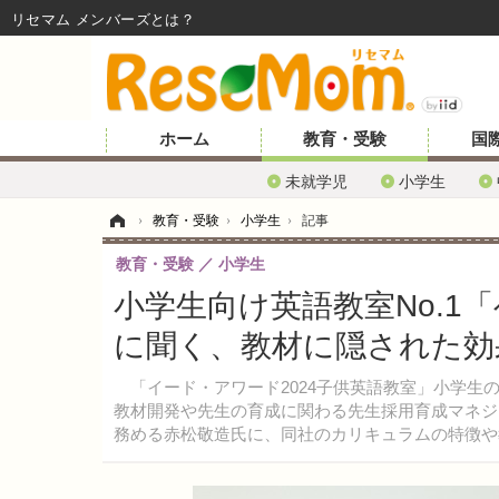
リセマム メンバーズ
ホーム
教育・受験
国
未就学児
小学生
ホーム
›
教育・受験
›
小学生
›
記事
教育・受験
小学生
小学生向け英語教室No.1「ベ
に聞く、教材に隠された効
「イード・アワード2024子供英語教室」小学生の部
教材開発や先生の育成に関わる先生採用育成マネジ
務める赤松敬造氏に、同社のカリキュラムの特徴や