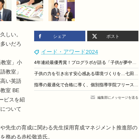
久しい。
シェア
ポスト
も多いだろ
イード・アワード2024
語教室」小
4年連続最優秀賞！プログラボが語る「子供が夢中になる」プログラミング教育の秘訣
英語教室」
子供の力を引き出す安心感ある環境づくりを…七田式教室の「心の教育」
が高い英語
指導の最適化で合格に導く、個別指導学院フリーステップ
室 BE
編集部にメッセージを送る
サービスを紹
びについて
や先生の育成に関わる先生採用育成マネジメント推進部の
ーを務める赤松敬造氏。