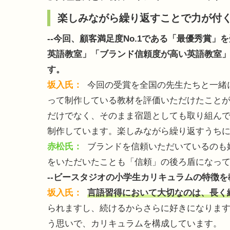
楽しみながら繰り返すことで力が付
--今回、顧客満足度No.1である「最優秀賞
英語教室」「ブランド信頼度が高い英語教室
す。
坂入氏：
今回の受賞を全国の先生たちと一緒
って制作している教材を評価いただけたこと
だけでなく、そのまま宿題としても取り組ん
制作しています。楽しみながら繰り返すうち
赤松氏：
ブランドを信頼いただいているのも
をいただいたことも「信頼」の後ろ盾になっ
--ビースタジオの小学生カリキュラムの特徴
坂入氏：
言語習得において大切なのは、長く
られますし、続けるからさらに好きになりま
う思いで、カリキュラムを構成しています