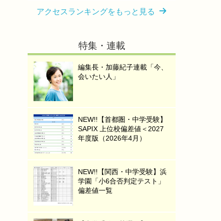
アクセスランキングをもっと見る
特集・連載
編集長・加藤紀子連載「今、
会いたい人」
NEW!!【首都圏・中学受験】
SAPIX 上位校偏差値＜2027
年度版（2026年4月）
NEW!!【関西・中学受験】浜
学園「小6合否判定テスト」
偏差値一覧