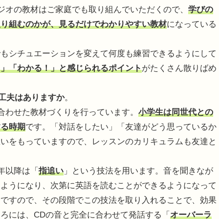
ジオの教材はご家庭でも取り組んでいただくので、
学びの
取り組むのかが、見るだけでわかりやすい教材
になっている
もシチュエーションを変えて何度も練習できるようにして
！」「わかる！」と感じられるポイント
がたくさん散りばめ
の工夫はありますか
。
合わせた教材づくりを行っています。
小学生は同世代との
する時期
です。「対話をしたい」「友達がどう思っているか
思いをもっていますので、レッスンのカリキュラムも友達と
年以降は「
指追い
」という技法を用います。音を聞きなが
るようになり、次第に英語を読むことができるようになって
齢ですので、その段階でこの技法を取り入れることで、効果
ろには、CDの音と完全に合わせて発話する「
オーバーラ