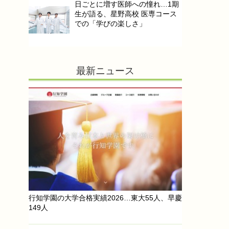
日ごとに増す医師への憧れ…1期
生が語る、星野高校 医専コース
での「学びの楽しさ」
最新ニュース
行知学園の大学合格実績2026…東大55人、早慶
149人