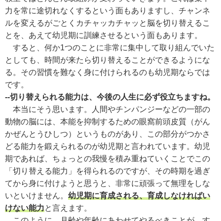
力を常に途切れなくするという面もありますし、チャンネ
ルを変えるがごとくカチャッカチャッと脳を切り替えるこ
とを、あえて幼児期に訓練させるという面もあります。
すると、何か1つのことに非常に集中して取り組んでいた
としても、時間が来たら切り替えることができるようにな
る。その習慣を難なく身に付けられるのも幼児期ならでは
です。
--切り替えられる能力は、今後の人生に必ず役立ちますね。
本当にそう思います。人間やチンパンジーなどの一部の
動物の脳には、本能を抑制するための眼窩前頭皮質（がん
かぜんとうひしつ）というものがあり、この部分がつかさ
どる能力を鍛えられるのが幼児期と言われています。幼児
期であれば、ちょっとの我慢を積み重ねていくことでこの
「切り替える能力」を得られるのですが、その時期を過ぎ
てから身に付けようと思うと、非常に頑張って無理をしな
いといけません。
幼児期に育成される、育成しなければい
けない能力
と言えます。
このように、月齢や年齢にあわせてやるべきことが、す