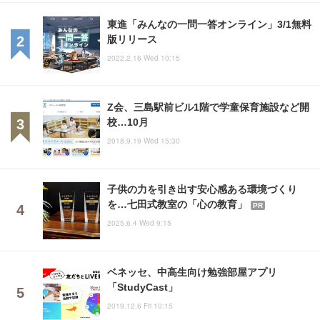
東進「みんなの一問一答オンライン」3/1無料
版リリース
2022.2.16 Wed 10:15
Z会、三島駅前ビル1階で学童保育施設など開
校…10月
2018.9.19 Wed 15:30
子供の力を引き出す安心感ある環境づくり
を…七田式教室の「心の教育」
PR
2025.6.4 Wed 9:15
ベネッセ、中高生向け勉強部屋アプリ
「StudyCast」
2019.12.6 Fri 10:15