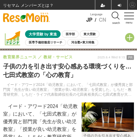
リセマム メンバーズ
Language
JP
/
CN
menu
search
大学受験 by 東進
医学部
東大受験
医専予備校徹底リサーチ
河合塾×東大特集
親子で考える大学選び
高校受験
中学受験
小学校受験
教育業界ニュース
教材・サービス
2025.6.4 Wed 9:15
PR
共通テスト
夏休み
8月開催学校説明会・相談会
子供の力を引き出す安心感ある環境づくりを…
8月開催イベント・WS
全国公立高校 過去問
人気記事
七田式教室の「心の教育」
自由研究教材（小学生向け）
自由研究教材（中学生向け）
ランキング
イード・アワード2024「幼児教室」において、「七田式教室」が優秀賞と部
門賞「先生が良い幼児教室」「授業が良い幼児教室」を受賞した。しちだ・教
育研究所、しちだ・ライフ代表取締役社長の七田眞裕美氏に七田式教育が大切
にしていること、高い評価を得ている理由など話を聞いた。
イード・アワード2024「幼児教
室」において、「七田式教室」が
優秀賞と部門賞「先生が良い幼児
教室」「授業が良い幼児教室」を
子供の力を引き出す安心感あ
受賞した。しちだ・教育研究所、