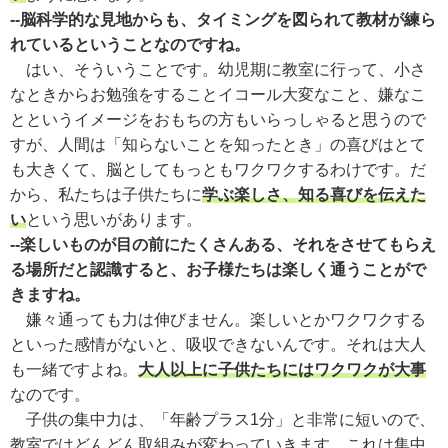
--脳科学的な見地からも、タイミングを図られて教材が練ら
れているということなのですね。
はい、そういうことです。幼児期に教室に行って、小さ
なときからお勉強をすることイコール大変なこと、嫌なこ
とというイメージをおもちの方もいらっしゃると思うので
すが、人間は「知らないことを知ったとき」の喜びはとて
も大きくて、脳としてもっともワクワクするわけです。だ
から、私たちは子供たちに
学ぶ楽しさ、知る喜びを伝えた
い
という思いがあります。
--楽しいものが目の前にたくさんある、それをさせてもらえ
る場所だと認識すると、お子様たちは楽しく通うことがで
きますね。
嫌々通っても力は伸びません。楽しいとかワクワクする
といった感情がないと、吸収できないんです。それは大人
も一緒ですよね。
大人以上に子供たちにはワクワクが大事
なのです。
子供の集中力は、「年齢プラス1分」と非常に短いので、
教室ではどんどん取組みが変わっていきます。これは集中