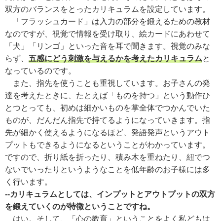
双方のバランスをとったカリキュラムを設定しています。
「フラッシュカード」は入力の部分を鍛えるための教材
なのですが、視覚で情報を受け取り、絵カードにあわせて
「犬」「リンゴ」といった音を耳で聞きます。視覚のみな
らず、
五感にどう刺激を与えるかを考えたカリキュラム
と
なっているのです。
また、指先を使うことも重視しています。お子さんの発
達を考えたときに、たとえば「ものを持つ」という動作ひ
とつとっても、初めは細かいものを掌全体でつかんでいた
ものが、だんだん指先で持てるようになっていきます。指
先が細かく使えるようになるほど、発語発声というアウト
プットもできるようになるということがわかっています。
ですので、折り紙を折ったり、積み木を重ねたり、紐でつ
ないでいったりというようなことを低年齢のお子様には多
く行います。
--カリキュラムとしては、インプットとアウトプットの双方
を鍛えていくのが特徴ということですね。
はい。そして、「心の教育」ということをよく私どもは