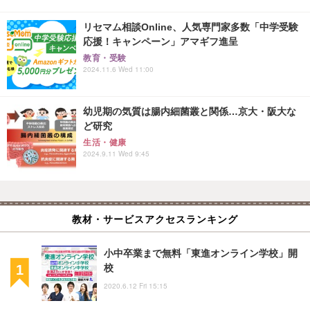
リセマム相談Online、人気専門家多数「中学受験
応援！キャンペーン」アマギフ進呈
教育・受験
2024.11.6 Wed 11:00
幼児期の気質は腸内細菌叢と関係…京大・阪大な
ど研究
生活・健康
2024.9.11 Wed 9:45
教材・サービスアクセスランキング
小中卒業まで無料「東進オンライン学校」開
校
2020.6.12 Fri 15:15