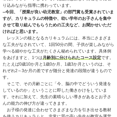
り込みながら指導に携わっています。
--今回、「授業が良い幼児教室」の部門賞も受賞されていま
すが、カリキュラムの特徴や、幼い学年のお子さんを集中
させて取り組んでもらうための工夫など、お聞かせいただ
ければと思います。
レッスンの核となるカリキュラムには、本当にさまざま
な工夫がなされていて、1回50分の間、子供が楽しみながら
学べる細やかな工夫がたくさん秘められています。具体例
をあげますと、1つは
月齢別に分けられたコース設定
です。
たとえば0歳10か月と1歳0か月、1歳3か月というのは、そ
れぞれ2～3か月の差ですが随分と発達の段階が違うもので
す。
そこで、その月齢ごとに「今、脳の中でどういう発達を
しているのか」ということに即した働きかけをしていま
す。それに加えて、先生の素晴らしい導きがあるとお子さ
んの能力の伸び方が違ってきます。
お子様の発達に合わせてさまざまな力を引き出せる教材
を使うカリキュラムと、非常に質の高い先生が教室を運営