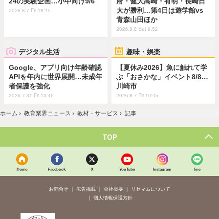
24の実験企画…小中向け9/6
府・健大高崎・有明・長崎日
大が勝利…第4日は遊学館vs
2026.8.7 Fri 18:15
青森山田ほか
2026.8.8 Sat 9:52
デジタル生活
趣味・娯楽
Google、アプリ向け年齢確認
【夏休み2026】魚に触れて学
APIを年内に世界展開…未成年
ぶ「おさかな」イベント8/8…
者保護を強化
川崎市
2026.7.31 Fri 13:45
2026.8.7 Fri 10:45
ホーム
›
教育業界ニュース
›
教材・サービス
›
記事
TOP
Home
Facebook
X
YouTube
Instagram
line
お問合せ
広告掲載
会社概要
リセマムについて
個人情報保護方針