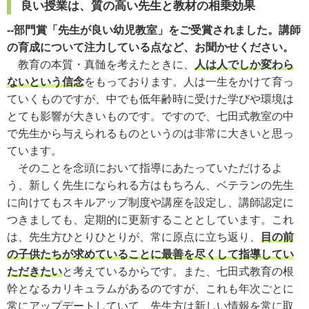
良い授業は、質の高い先生と教材の相乗効果
--部門賞「先生が良い幼児教室」をご受賞されました。講師
の育成について注力している点など、お聞かせください。
教育の本質・真髄を考えたときに、
人は人でしか変わら
ないという信念
をもっております。人は一生をかけて育っ
ていくものですが、中でも低年齢時に受けた学びや環境は
とても影響が大きいものです。ですので、七田式教室の中
で先生から与えられるものというのは非常に大きいと思っ
ています。
そのことを念頭において指導にあたっていただけるよ
う、新しく先生になられる方はもちろん、ベテランの先生
に向けてもスキルアップ制度や講座を設定し、講師認定に
つきましても、定期的に更新することとしています。これ
は、先生方ひとりひとりが、常に原点に立ち返り、
目の前
の子供たちが求めていることに最善を尽くして指導してい
ただきたい
と考えているからです。また、七田式教育の根
幹となるカリキュラムがあるのですが、これも年次ごとに
常にアップデートしていて、先生方は新しい情報を常に取