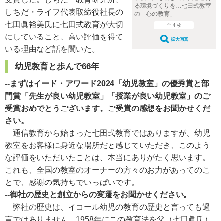
る環境づくりを…七田式教室
しちだ・ライフ代表取締役社長の
の「心の教育」
七田眞裕美氏に七田式教育が大切
全 4 枚
にしていること、高い評価を得て
拡大写真
いる理由など話を聞いた。
幼児教育と歩んで66年
--まずはイード・アワード2024「幼児教室」の優秀賞と部
門賞「先生が良い幼児教室」「授業が良い幼児教室」のご
受賞おめでとうございます。ご受賞の感想をお聞かせくだ
さい。
通信教育から始まった七田式教育ではありますが、幼児
教室をお客様に身近な場所だと感じていただき、このよう
な評価をいただいたことは、本当にありがたく思います。
これも、全国の教室のオーナーの方々のお力があってのこ
とで、感謝の気持ちでいっぱいです。
--御社の歴史と創立からの変遷をお聞かせください。
弊社の歴史は、イコール幼児の教育の歴史と言っても過
言ではありません。1958年にこの教育法を父（七田眞氏）