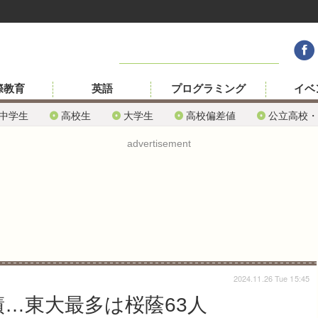
際教育
英語
プログラミング
イベ
中学生
高校生
大学生
高校偏差値
公立高校・
advertisement
2024.11.26 Tue 15:45
…東大最多は桜蔭63人