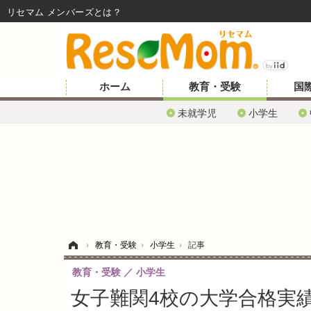
リセマム メンバーズ
ホーム
教育・受験
国
未就学児
小学生
ホーム
›
教育・受験
›
小学生
›
記事
教育・受験
小学生
女子難関4校の大学合格実績