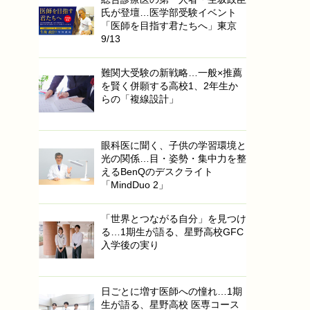
氏が登壇…医学部受験イベント
「医師を目指す君たちへ」東京
9/13
難関大受験の新戦略…一般×推薦
を賢く併願する高校1、2年生か
らの「複線設計」
眼科医に聞く、子供の学習環境と
光の関係…目・姿勢・集中力を整
えるBenQのデスクライト
「MindDuo 2」
「世界とつながる自分」を見つけ
る…1期生が語る、星野高校GFC
入学後の実り
日ごとに増す医師への憧れ…1期
生が語る、星野高校 医専コース