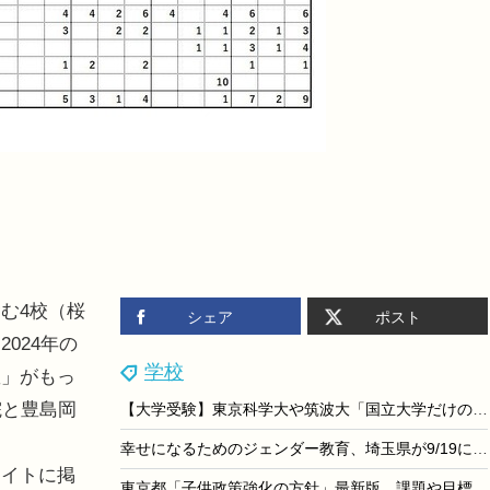
む4校（桜
シェア
ポスト
024年の
学校
数」がもっ
院と豊島岡
【大学受験】東京科学大や筑波大「国立大学だけの進学説明会」8/29
幸せになるためのジェンダー教育、埼玉県が9/19に講演会
サイトに掲
東京都「子供政策強化の方針」最新版、課題や目標値など