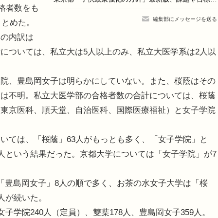
合格者数をも
編集部にメッセージを送る
まとめた。
卒の内訳は
については、私立大は5人以上のみ、私立大医学系は2人以
院、豊島岡女子は明らかにしていない。また、桜蔭はその
細は不明。私立大医学部の合格者数の合計については、桜蔭
、東京医科、順天堂、自治医科、国際医療福祉）と女子学院
いては、「桜蔭」63人がもっとも多く、「女子学院」と
8人という結果だった。京都大学については「女子学院」が7
「豊島岡女子」8人の順で多く、お茶の水女子大学は「桜
人が続いた。
学院240人（定員）、雙葉178人、豊島岡女子359人。