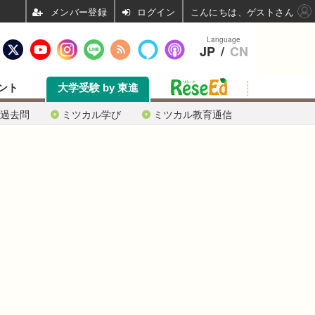
ログイン
こんにちは、ゲストさん
Language
JP
/
CN
ント
大学受験 by 東進
過去問
ミツカル学び
ミツカル教育通信