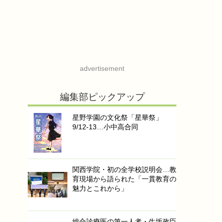
advertisement
編集部ピックアップ
星野学園の文化祭「星華祭」
9/12-13…小中高合同
関西学院・初の全学校説明会…教
育現場から語られた「一貫教育の
魅力とこれから」
総合診療医の第一人者・生坂政臣