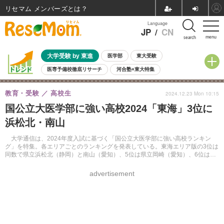
リセマム メンバーズ
Language
JP
/
CN
menu
search
大学受験 by 東進
医学部
東大受験
医専予備校徹底リサーチ
河合塾×東大特集
親子で考える大学選び
高校受験
中学受験
小学校受験
教育・受験
高校生
2024.12.23 Mon 10:15
共通テスト
夏休み
8月開催学校説明会・相談会
国公立大医学部に強い高校2024「東海」3位に
8月開催イベント・WS
全国公立高校 過去問
人気記事
浜松北・南山
自由研究教材（小学生向け）
自由研究教材（中学生向け）
ランキング
大学通信は、2024年度入試に基づく「国公立大医学部に強い高校ランキン
グ」を特集。各エリアごとのランキングを発表している。東海エリア版の3位は
同数で県立浜松北（静岡）と南山（愛知）、5位は県立岡崎（愛知）、6位は県
立旭丘（愛知）がランクイン。1位・2位は大学通信のWebサイトより確認でき
る。
advertisement