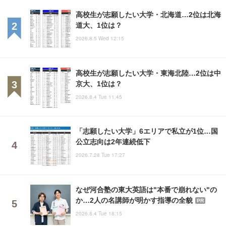
高校生が志願したい大学・北海道…2位は北海
道大、1位は？
2026.8.5 Wed 12:15
高校生が志願したい大学・東海北陸…2位は中
京大、1位は？
2026.8.4 Tue 11:45
「志願したい大学」6エリアで私立が1位…国
公立志向は2年連続低下
2026.7.28 Tue 17:27
なぜ河合塾の東大英語は"本番で崩れない"の
か…2人の名講師が明かす指導の全貌
PR
2026.8.4 Tue 18:15