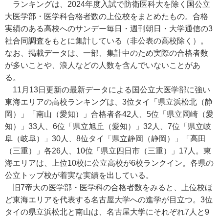
ランキングは、2024年度入試で防衛医科大を除く国公立
大医学部・医学科合格者数の上位校をまとめたもの。合格
実績のある高校へのサンデー毎日・週刊朝日・大学通信の3
社合同調査をもとに集計している（非公表の高校除く）。
なお、掲載データは、一部、集計中のため実際の合格者数
が多いことや、浪人などの人数を含んでいないことがあ
る。
11月13日更新の最新データによる国公立大医学部に強い
東海エリアの高校ランキングは、3位タイ「県立浜松北（静
岡）」「南山（愛知）」合格者各42人、5位「県立岡崎（愛
知）」33人、6位「県立旭丘（愛知）」32人、7位「県立岐
阜（岐阜）」30人、8位タイ「県立静岡（静岡）」「高田
（三重）」各26人、10位「県立四日市（三重）」17人。東
海エリアは、上位10校に公立高校が6校ランクイン。各県の
公立トップ校が着実な実績を出している。
旧7帝大の医学部・医学科の合格者数をみると、上位校ほ
ど東海エリアを代表する名古屋大学への進学が目立つ。3位
タイの県立浜松北と南山は、名古屋大学にそれぞれ7人と9