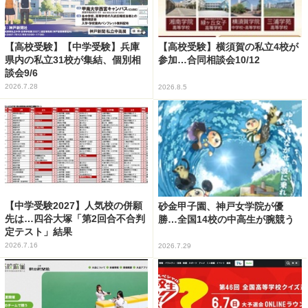
【高校受験】【中学受験】兵庫
【高校受験】横須賀の私立4校が
県内の私立31校が集結、個別相
参加…合同相談会10/12
談会9/6
2026.7.28
2026.8.5
【中学受験2027】人気校の併願
砂金甲子園、神戸女学院が優
先は…四谷大塚「第2回合不合判
勝…全国14校の中高生が腕競う
定テスト」結果
2026.7.16
2026.7.29