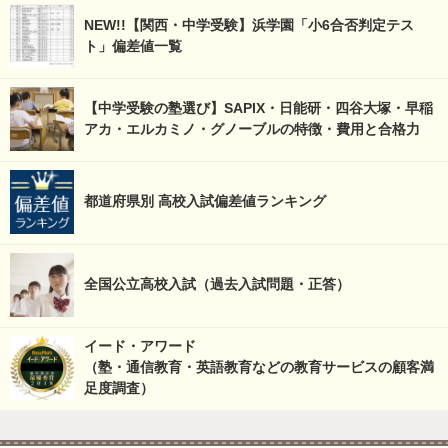
NEW!!【関西・中学受験】浜学園「小6合否判定テス
ト」偏差値一覧
【中学受験の塾選び】SAPIX・日能研・四谷大塚・早稲
アカ・エルカミノ・グノーブルの特徴・費用と合格力
都道府県別 高校入試偏差値ランキング
全国公立高校入試（過去入試問題・正答）
イード・アワード
（塾・通信教育・英語教育などの教育サービスの顧客満
足度調査）