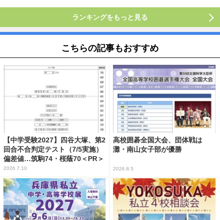
ランキングをもっと見る
こちらの記事もおすすめ
【中学受験2027】四谷大塚、第2
高校囲碁全国大会、団体戦は
回合不合判定テスト（7/5実施）
灘・南山女子部が優勝
偏差値…筑駒74・桜蔭70＜PR＞
2026.7.10
2026.8.5