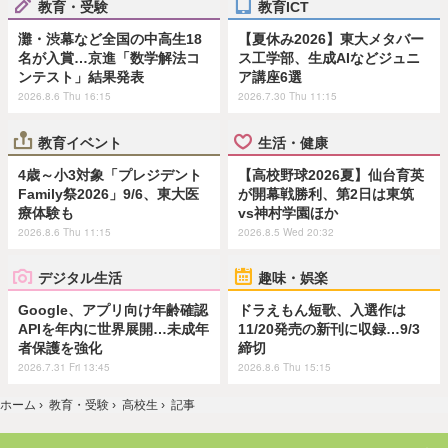
教育・受験
教育ICT
灘・渋幕など全国の中高生18
【夏休み2026】東大メタバー
名が入賞…京進「数学解法コ
ス工学部、生成AIなどジュニ
ンテスト」結果発表
ア講座6選
2026.8.6 Thu 16:15
2026.7.30 Thu 11:15
教育イベント
生活・健康
4歳～小3対象「プレジデント
【高校野球2026夏】仙台育英
Family祭2026」9/6、東大医
が開幕戦勝利、第2日は東筑
療体験も
vs神村学園ほか
2026.8.6 Thu 11:15
2026.8.5 Wed 20:32
デジタル生活
趣味・娯楽
Google、アプリ向け年齢確認
ドラえもん短歌、入選作は
APIを年内に世界展開…未成年
11/20発売の新刊に収録…9/3
者保護を強化
締切
2026.7.31 Fri 13:45
2026.8.6 Thu 15:15
ホーム
›
教育・受験
›
高校生
›
記事