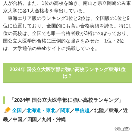
人が合格。また、1位の高校を除き、南山と県立岡崎のみ東
京大学に各1人合格者を輩出している。
東海エリア版のランキング1位と2位は、全国版の1位と9
位に位置しており、全国的にも高い合格実績を誇る。特に1
位の高校は、全国でも唯一合格者数が3桁にのぼっており、
国公立大医学部合格に圧倒的な強さをみせた。1位・2位
は、大学通信のWebサイトに掲載している。
2024年 国公立大医学部に強い高校ランキング東海1位
は？
「2024年 国公立大医学部に強い高校ランキング」
全国
／
北海道・東北
／
関東
／
甲信越
／北陸／東海／近
畿／中国／四国／九州・沖縄
《畑山望》