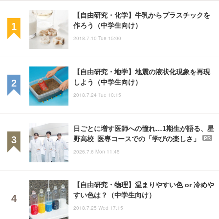
【自由研究・化学】牛乳からプラスチックを
作ろう（中学生向け）
2018.7.10 Tue 15:00
【自由研究・地学】地震の液状化現象を再現
しよう（中学生向け）
2018.7.24 Tue 10:15
日ごとに増す医師への憧れ…1期生が語る、星
野高校 医専コースでの「学びの楽しさ」
PR
2026.7.6 Mon 11:45
【自由研究・物理】温まりやすい色 or 冷めや
すい色は？（中学生向け）
2018.7.25 Wed 17:15