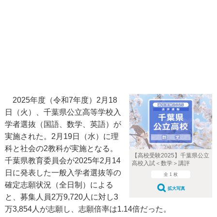
2025年度（令和7年度）2月18
日（火）、千葉県公立高等学校入
学者選抜（国語、数学、英語）が
実施された。2月19日（水）に理
科と社会の2教科が実施となる。
【高校受験2025】千葉県公立
千葉県教育委員会が2025年2月14
高校入試＜数学＞講評
日に発表した一般入学者選抜等の
全 1 枚
確定志願状況（全日制）による
拡大写真
と、募集人員2万9,720人に対し3
万3,854人が志願し、志願倍率は1.14倍だった。