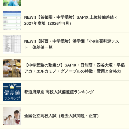
NEW!!【首都圏・中学受験】SAPIX 上位校偏差値＜
2027年度版（2026年4月）
NEW!!【関西・中学受験】浜学園「小6合否判定テス
ト」偏差値一覧
【中学受験の塾選び】SAPIX・日能研・四谷大塚・早稲
アカ・エルカミノ・グノーブルの特徴・費用と合格力
都道府県別 高校入試偏差値ランキング
全国公立高校入試（過去入試問題・正答）