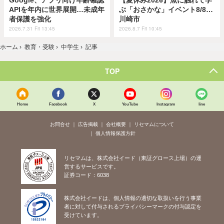
APIを年内に世界展開…未成年
ぶ「おさかな」イベント8/8…
者保護を強化
川崎市
2026.7.31 Fri 13:45
2026.8.7 Fri 10:45
ホーム
›
教育・受験
›
中学生
›
記事
TOP
Home
Facebook
X
YouTube
Instagram
line
お問合せ
広告掲載
会社概要
リセマムについて
個人情報保護方針
リセマムは、株式会社イード（東証グロース上場）の運
営するサービスです。
証券コード：6038
株式会社イードは、個人情報の適切な取扱いを行う事業
者に対して付与されるプライバシーマークの付与認定を
受けています。