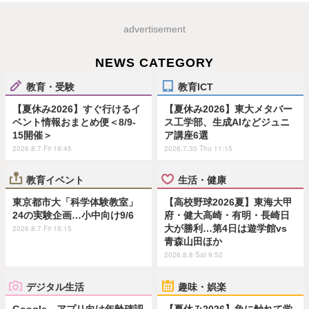
advertisement
NEWS CATEGORY
教育・受験
教育ICT
【夏休み2026】すぐ行けるイ
【夏休み2026】東大メタバー
ベント情報おまとめ便＜8/9-
ス工学部、生成AIなどジュニ
15開催＞
ア講座6選
2026.8.7 Fri 19:45
2026.7.30 Thu 11:15
教育イベント
生活・健康
東京都市大「科学体験教室」
【高校野球2026夏】東海大甲
24の実験企画…小中向け9/6
府・健大高崎・有明・長崎日
大が勝利…第4日は遊学館vs
2026.8.7 Fri 18:15
青森山田ほか
2026.8.8 Sat 9:52
デジタル生活
趣味・娯楽
Google、アプリ向け年齢確認
【夏休み2026】魚に触れて学