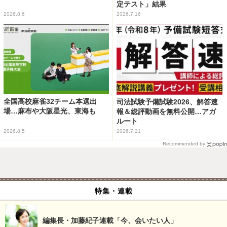
定テスト」結果
2026.8.6
2026.7.16
全国高校麻雀32チーム本選出
司法試験予備試験2026、解答速
場…麻布や大阪星光、東海も
報＆総評動画を無料公開…アガ
ルート
2026.8.5
2026.7.21
Recommended by
特集・連載
編集長・加藤紀子連載「今、会いたい人」