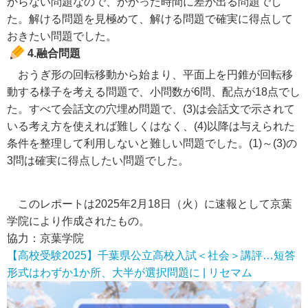
からない問題なので、かかった時間に差が出る問題でし
た。解ける問題を見極めて、解ける問題で確実に得点して
おきたい問題でした。
4.融合問題
おうぎ形の回転移動から始まり、平面上を円錐が回転移
動する様子を考える問題で、小問数が6問、配点が18点でし
た。すべて会話文の穴埋め問題で、(3)は会話文で示されて
いる考え方を使えれば難しくはなく、(4)以降は与えられた
条件を整理して利用しないと難しい問題でした。(1)～(3)の
3問は確実に得点したい問題でした。
このレポートは2025年2月18日（火）に速報として京葉
学院により作成されたもの。
協力：京葉学院
【高校受験2025】千葉県公立高校入試＜社会＞講評…短答
形式はわずか1か所、大半が選択問題に | リセマム