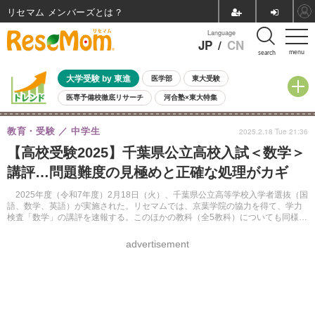
リセマム メンバーズ
Language
JP
/
CN
menu
search
大学受験 by 東進
医学部
東大受験
医専予備校徹底リサーチ
河合塾×東大特集
親子で考える大学選び
高校受験
中学受験
小学校受験
教育・受験
中学生
2025.2.18 Tue 21:36
共通テスト
夏休み
8月開催学校説明会・相談会
【高校受験2025】千葉県公立高校入試＜数学＞
8月開催イベント・WS
全国公立高校 過去問
人気記事
講評…問題難度の見極めと正確な処理がカギ
自由研究教材（小学生向け）
自由研究教材（中学生向け）
ランキング
2025年度（令和7年度）2月18日（火）、千葉県公立高等学校入学者選抜（国
語、数学、英語）が実施された。リセマムでは、京葉学院の協力を得て、学力
検査「数学」の講評を速報する。このほかの教科（全5教科）についても同様に
掲載する。
advertisement