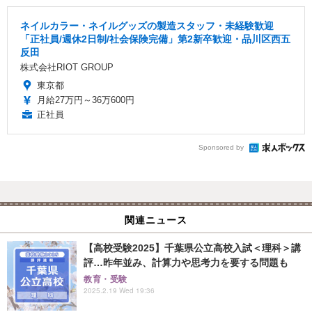
ネイルカラー・ネイルグッズの製造スタッフ・未経験歓迎
「正社員/週休2日制/社会保険完備」第2新卒歓迎・品川区西五
反田
株式会社RIOT GROUP
東京都
月給27万円～36万600円
正社員
Sponsored by
関連ニュース
【高校受験2025】千葉県公立高校入試＜理科＞講
評…昨年並み、計算力や思考力を要する問題も
教育・受験
2025.2.19 Wed 19:36