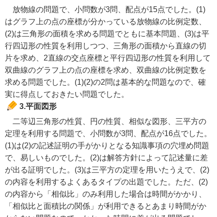
放物線の問題で、小問数が3問、配点が15点でした。(1)
はグラフ上の点の座標が分かっている放物線の比例定数、
(2)は三角形の面積を求める問題でともに基本問題、(3)は平
行四辺形の性質を利用しつつ、三角形の面積から直線の切
片を求め、2直線の交点座標と平行四辺形の性質を利用して
双曲線のグラフ上の点の座標を求め、双曲線の比例定数を
求める問題でした。(1)(2)の2問は基本的な問題なので、確
実に得点しておきたい問題でした。
3.平面図形
二等辺三角形の性質、円の性質、相似な図形、三平方の
定理を利用する問題で、小問数が3問、配点が16点でした。
(1)は(2)の記述証明の手がかりとなる知識事項の穴埋め問題
で、易しいものでした。(2)は解答方針によって記述量に差
が出る証明でした。(3)は三平方の定理を用いたうえで、(2)
の内容を利用するよくあるタイプの出題でした。ただ、(2)
の内容から「相似比」のみ利用した場合は時間がかかり、
「相似比と面積比の関係」が利用できるとあまり時間がか