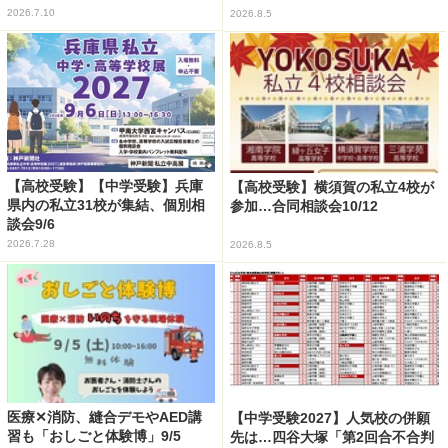
2026.7.10
2026.8.5
【高校受験】【中学受験】兵庫
【高校受験】横須賀の私立4校が
県内の私立31校が集結、個別相
参加…合同相談会10/12
談会9/6
2026.7.28
2026.8.5
医療✕消防、縫合デモやAED講
【中学受験2027】人気校の併願
習も「おしごと体験博」9/5
先は…四谷大塚「第2回合不合判