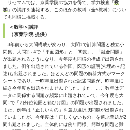
リセマムでは、京葉学院の協力を得て、学力検査「
数
学
」の講評を速報する。このほかの教科（全5教科）につい
ても同様に掲載する。
＜数学＞講評
（京葉学院 提供）
3年前から大問構成が変わり、大問1で計算問題と独立小
問集、大問2～4で「平面図形」と「関数」、「融合問題」
が出題されるようになり、今年度も同様の構成で出題され
ました。例年出題されている作図、図形の証明(穴埋め＋記
述)も出題されました。ほとんどの問題の解答方式がマーク
シートであり、一昨年度出題された記述問題が、昨年度に
続き今年度も出題されませんでした。また、ここ数年はデ
ータに関係する問題が頻繁に出題されていて、今年度も大
問1で「四分位範囲と箱ひげ図」の問題が出題されました。
また、例年は「正しいもの」を選ぶ選択肢問題が出題され
ていましたが、今年度は「正しくないもの」を選ぶ問題が2
問出題されました。全体的には例年同様、簡単な問題と難