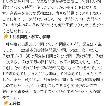
しい問題を判別し、簡単な問題を確実に得点して難しい問
題でじっくり時間が使えたかどうかがポイントになりま
す。高得点を目指す受検生は、簡単な問題でミスをしない
ことに加えて、大問1の(4)〇2、(5)、大問2の(3)、大問3の
(3)、大問4の(4)～(6)の8問のうち何問正解できたかで差がつ
くと思われます。
1.計算問題・独立小問集
昨年度と出題形式は同じで、小問数が15問、配点は51点
でした。(1)は基本的な計算問題が3問、(2)は二次方程式、
(3)は平方根、(4)は四分位範囲と箱ひげ図、(5)は確率、(6)は
一次関数、(7)は図形の回転移動・作図の問題でした。(2)、
(6)は、それぞれ〇1が〇2の誘導問題になっているので、〇
1で間違えてしまうと〇2も連動して間違えてしまうもので
した。また、(4)〇2は、四分位数に関する正確な知識を問う
ものでした。ただ、全体を通して素直な問題が多いので、
解ける問題を落ち着いてミスなく得点できたかどうかが重
要でした。
2.関数