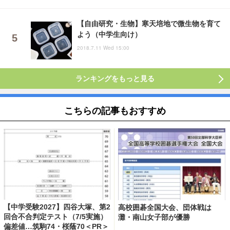
【自由研究・生物】寒天培地で微生物を育て
よう（中学生向け）
2018.7.11 Wed 15:00
ランキングをもっと見る
こちらの記事もおすすめ
【中学受験2027】四谷大塚、第2
高校囲碁全国大会、団体戦は
回合不合判定テスト（7/5実施）
灘・南山女子部が優勝
偏差値…筑駒74・桜蔭70＜PR＞