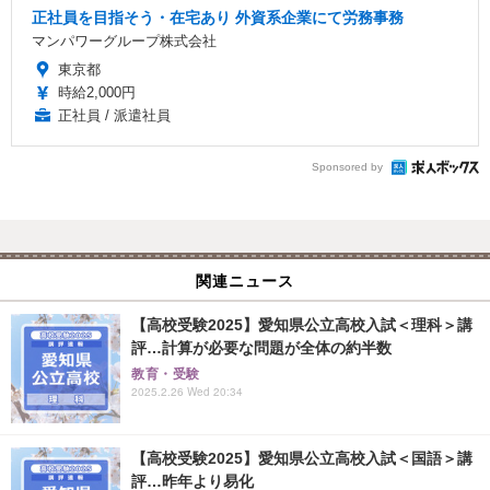
正社員を目指そう・在宅あり 外資系企業にて労務事務
マンパワーグループ株式会社
東京都
時給2,000円
正社員 / 派遣社員
Sponsored by
関連ニュース
【高校受験2025】愛知県公立高校入試＜理科＞講
評…計算が必要な問題が全体の約半数
教育・受験
2025.2.26 Wed 20:34
【高校受験2025】愛知県公立高校入試＜国語＞講
評…昨年より易化