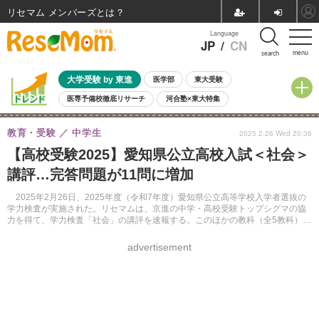
リセマム メンバーズ
Language
JP
/
CN
menu
search
大学受験 by 東進
医学部
東大受験
医専予備校徹底リサーチ
河合塾×東大特集
親子で考える大学選び
高校受験
中学受験
小学校受験
教育・受験
中学生
2025.2.26 Wed 20:36
共通テスト
夏休み
8月開催学校説明会・相談会
【高校受験2025】愛知県公立高校入試＜社会＞
8月開催イベント・WS
全国公立高校 過去問
人気記事
講評…完答問題が11問に増加
自由研究教材（小学生向け）
自由研究教材（中学生向け）
ランキング
2025年2月26日、2025年度（令和7年度）愛知県公立高等学校入学者選抜の
学力検査が実施された。リセマムは、京進の中学・高校受験トップシグマの協
力を得て、学力検査「社会」の講評を速報する。このほかの教科（全5教科）に
ついても同様に掲載する。
advertisement