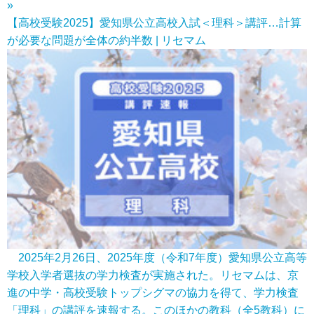
»
【高校受験2025】愛知県公立高校入試＜理科＞講評…計算
が必要な問題が全体の約半数 | リセマム
2025年2月26日、2025年度（令和7年度）愛知県公立高等
学校入学者選抜の学力検査が実施された。リセマムは、京
進の中学・高校受験トップシグマの協力を得て、学力検査
「理科」の講評を速報する。このほかの教科（全5教科）に