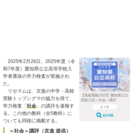
2025年2月26日、2025年度（令
和7年度）愛知県公立高等学校入
学者選抜の学力検査が実施され
た。
リセマムは、京進の中学・高校
【高校受験2025】愛知県公立
受験トップシグマの協力を得て、
高校入試＜社会＞講評
学力検査「
社会
」の講評を速報す
全 1 枚
る。この他の教科（全5教科）に
拡大写真
ついても同様に掲載する。
＜社会＞講評（京進 提供）