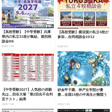
【高校受験】【中学受験】兵庫
【高校受験】横須賀の私立4校が
県内の私立31校が集結、個別相
参加…合同相談会10/12
談会9/6
2026.7.28
2026.8.5
【中学受験2027】人気校の併願
砂金甲子園、神戸女学院が優
先は…四谷大塚「第2回合不合判
勝…全国14校の中高生が腕競う
定テスト」結果
2026.7.16
2026.7.29