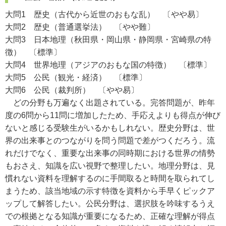
大問1 歴史（古代から近世のおもな乱） 〔やや易〕
大問2 歴史（普通選挙法） 〔やや難〕
大問3 日本地理（秋田県・岡山県・静岡県・宮崎県の特
徴） 〔標準〕
大問4 世界地理（アジアのおもな国の特徴） 〔標準〕
大問5 公民（観光・経済） 〔標準〕
大問6 公民（裁判所） 〔やや易〕
どの分野も万遍なく出題されている。完答問題が、昨年
度の6問から11問に増加したため、手応えよりも得点が伸び
ないと感じる受験生がいるかもしれない。歴史分野は、世
界の出来事とのつながりを問う問題で差がつくだろう。流
れだけでなく、重要な出来事の同時期における世界の情勢
もおさえ、知識を広い視野で整理したい。地理分野は、見
慣れない資料を理解するのに手間取ると時間を取られてし
まうため、該当地域の示す特徴を資料から手早くピックア
ップして解答したい。公民分野は、選択肢を吟味するうえ
での根拠となる知識が重要になるため、正確な理解が得点