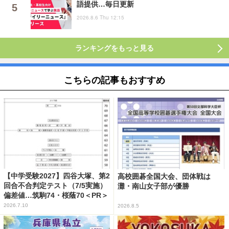
語提供…毎日更新
2026.8.6 Thu 12:15
ランキングをもっと見る
こちらの記事もおすすめ
【中学受験2027】四谷大塚、第2
高校囲碁全国大会、団体戦は
回合不合判定テスト（7/5実施）
灘・南山女子部が優勝
偏差値…筑駒74・桜蔭70＜PR＞
2026.7.10
2026.8.5