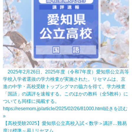
2025年2月26日、2025年度（令和7年度）愛知県公立高等
学校入学者選抜の学力検査が実施された。リセマムは、京
進の中学・高校受験トップシグマの協力を得て、学力検査
「国語」の講評を速報する。このほかの教科（全5教科）に
ついても同様に掲載する。
https://resemom.jp/article/2025/02/26/81000.html
続きを読む
»
【高校受験2025】愛知県公立高校入試＜数学＞講評…難易
度は標準～易 | リセマム