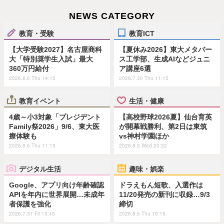
NEWS CATEGORY
教育・受験
教育ICT
【大学受験2027】名古屋商科
【夏休み2026】東大メタバー
大「特別奨学生入試」最大
ス工学部、生成AIなどジュニ
360万円給付
ア講座6選
2026.8.6 Thu 14:15
2026.7.30 Thu 11:15
教育イベント
生活・健康
4歳～小3対象「プレジデント
【高校野球2026夏】仙台育英
Family祭2026」9/6、東大医
が開幕戦勝利、第2日は東筑
療体験も
vs神村学園ほか
2026.8.6 Thu 11:15
2026.8.5 Wed 20:32
デジタル生活
趣味・娯楽
Google、アプリ向け年齢確認
ドラえもん短歌、入選作は
APIを年内に世界展開…未成年
11/20発売の新刊に収録…9/3
者保護を強化
締切
2026.7.31 Fri 13:45
2026.8.6 Thu 15:15