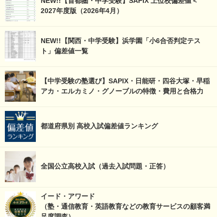
NEW!!【首都圏・中学受験】SAPIX 上位校偏差値＜
2027年度版（2026年4月）
NEW!!【関西・中学受験】浜学園「小6合否判定テス
ト」偏差値一覧
【中学受験の塾選び】SAPIX・日能研・四谷大塚・早稲
アカ・エルカミノ・グノーブルの特徴・費用と合格力
都道府県別 高校入試偏差値ランキング
全国公立高校入試（過去入試問題・正答）
イード・アワード
（塾・通信教育・英語教育などの教育サービスの顧客満
足度調査）