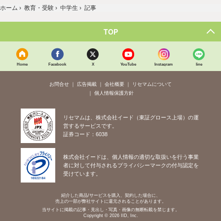
ホーム
›
教育・受験
›
中学生
›
記事
TOP
Home
Facebook
X
YouTube
Instagram
line
お問合せ
広告掲載
会社概要
リセマムについて
個人情報保護方針
リセマムは、株式会社イード（東証グロース上場）の運
営するサービスです。
証券コード：6038
株式会社イードは、個人情報の適切な取扱いを行う事業
者に対して付与されるプライバシーマークの付与認定を
受けています。
紹介した商品/サービスを購入、契約した場合に、
売上の一部が弊社サイトに還元されることがあります。
当サイトに掲載の記事・見出し・写真・画像の無断転載を禁じます。
Copyright © 2026 IID, Inc.