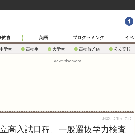
際教育
英語
プログラミング
イベ
中学生
高校生
大学生
高校偏差値
公立高校・
advertisement
2025.4.3 Thu 17:15
公立高入試日程、一般選抜学力検査