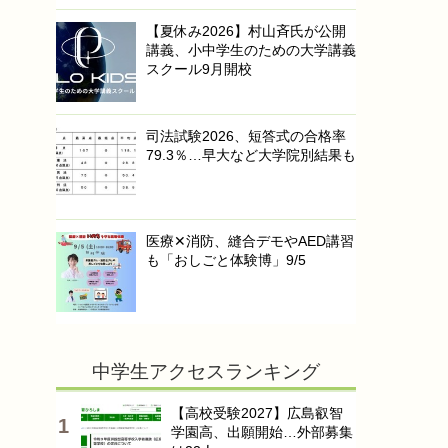
【夏休み2026】村山斉氏が公開
講義、小中学生のための大学講義
スクール9月開校
司法試験2026、短答式の合格率
79.3％…早大など大学院別結果も
医療✕消防、縫合デモやAED講習
も「おしごと体験博」9/5
中学生アクセスランキング
【高校受験2027】広島叡智
学園高、出願開始…外部募集