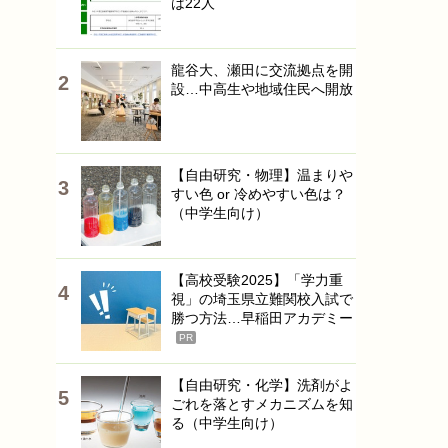
は22人
龍谷大、瀬田に交流拠点を開
設…中高生や地域住民へ開放
【自由研究・物理】温まりや
すい色 or 冷めやすい色は？
（中学生向け）
【高校受験2025】「学力重
視」の埼玉県立難関校入試で
勝つ方法…早稲田アカデミー
PR
【自由研究・化学】洗剤がよ
ごれを落とすメカニズムを知
る（中学生向け）