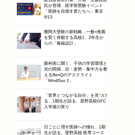
氏が登壇…医学部受験イベント
「医師を目指す君たちへ」東京
9/13
難関大受験の新戦略…一般×推薦
を賢く併願する高校1、2年生か
らの「複線設計」
眼科医に聞く、子供の学習環境と
光の関係…目・姿勢・集中力を整
えるBenQのデスクライト
「MindDuo 2」
「世界とつながる自分」を見つけ
る…1期生が語る、星野高校GFC
入学後の実り
日ごとに増す医師への憧れ…1期
生が語る、星野高校 医専コース