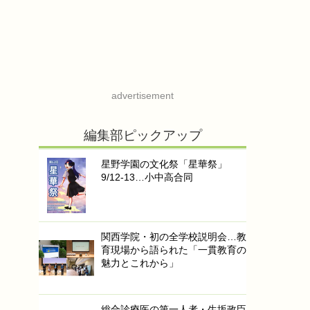
advertisement
編集部ピックアップ
星野学園の文化祭「星華祭」
9/12-13…小中高合同
関西学院・初の全学校説明会…教
育現場から語られた「一貫教育の
魅力とこれから」
総合診療医の第一人者・生坂政臣