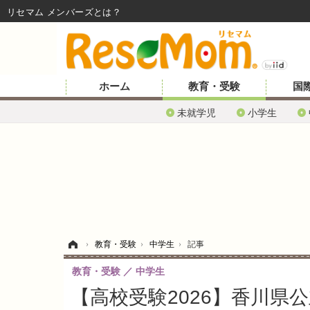
リセマム メンバーズ
ホーム
教育・受験
国
未就学児
小学生
ホーム
›
教育・受験
›
中学生
›
記事
教育・受験
中学生
【高校受験2026】香川県