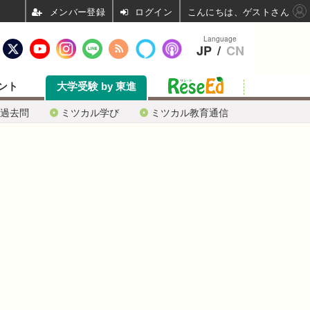
ログイン
こんにちは、ゲストさん
Language
JP
/
CN
ント
大学受験 by 東進
過去問
ミツカル学び
ミツカル教育通信