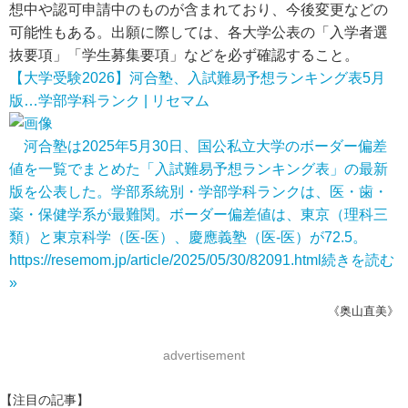
想中や認可申請中のものが含まれており、今後変更などの
可能性もある。出願に際しては、各大学公表の「入学者選
抜要項」「学生募集要項」などを必ず確認すること。
【大学受験2026】河合塾、入試難易予想ランキング表5月
版…学部学科ランク | リセマム
河合塾は2025年5月30日、国公私立大学のボーダー偏差
値を一覧でまとめた「入試難易予想ランキング表」の最新
版を公表した。学部系統別・学部学科ランクは、医・歯・
薬・保健学系が最難関。ボーダー偏差値は、東京（理科三
類）と東京科学（医-医）、慶應義塾（医-医）が72.5。
https://resemom.jp/article/2025/05/30/82091.html
続きを読む
»
《奥山直美》
advertisement
【注目の記事】