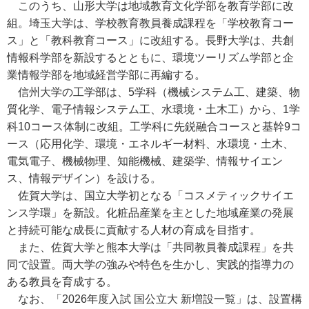
このうち、山形大学は地域教育文化学部を教育学部に改
組。埼玉大学は、学校教育教員養成課程を「学校教育コー
ス」と「教科教育コース」に改組する。長野大学は、共創
情報科学部を新設するとともに、環境ツーリズム学部と企
業情報学部を地域経営学部に再編する。
信州大学の工学部は、5学科（機械システム工、建築、物
質化学、電子情報システム工、水環境・土木工）から、1学
科10コース体制に改組。工学科に先鋭融合コースと基幹9コ
ース（応用化学、環境・エネルギー材料、水環境・土木、
電気電子、機械物理、知能機械、建築学、情報サイエン
ス、情報デザイン）を設ける。
佐賀大学は、国立大学初となる「コスメティックサイエ
ンス学環」を新設。化粧品産業を主とした地域産業の発展
と持続可能な成長に貢献する人材の育成を目指す。
また、佐賀大学と熊本大学は「共同教員養成課程」を共
同で設置。両大学の強みや特色を生かし、実践的指導力の
ある教員を育成する。
なお、「2026年度入試 国公立大 新増設一覧」は、設置構