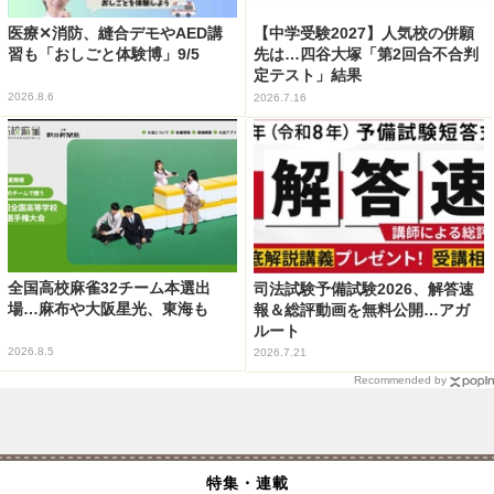
医療✕消防、縫合デモやAED講
【中学受験2027】人気校の併願
習も「おしごと体験博」9/5
先は…四谷大塚「第2回合不合判
定テスト」結果
2026.8.6
2026.7.16
全国高校麻雀32チーム本選出
司法試験予備試験2026、解答速
場…麻布や大阪星光、東海も
報＆総評動画を無料公開…アガ
ルート
2026.8.5
2026.7.21
Recommended by
特集・連載