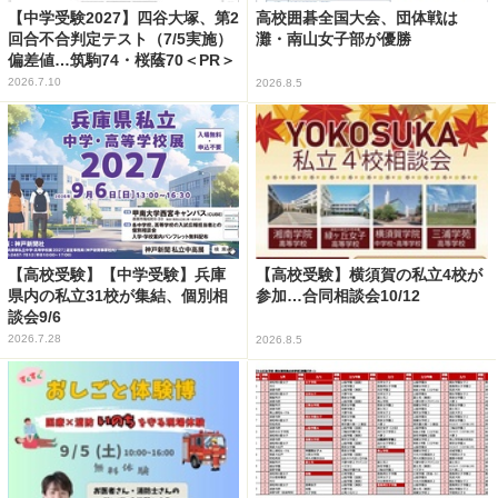
【中学受験2027】四谷大塚、第2
高校囲碁全国大会、団体戦は
回合不合判定テスト（7/5実施）
灘・南山女子部が優勝
偏差値…筑駒74・桜蔭70＜PR＞
2026.7.10
2026.8.5
【高校受験】【中学受験】兵庫
【高校受験】横須賀の私立4校が
県内の私立31校が集結、個別相
参加…合同相談会10/12
談会9/6
2026.7.28
2026.8.5