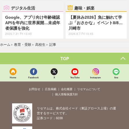
デジタル生活
趣味・娯楽
Google、アプリ向け年齢確認
【夏休み2026】魚に触れて学
APIを年内に世界展開…未成年
ぶ「おさかな」イベント8/8…
者保護を強化
川崎市
2026.7.31 Fri 13:45
2026.8.7 Fri 10:45
ホーム
›
教育・受験
›
高校生
›
記事
TOP
Home
Facebook
X
YouTube
Instagram
line
お問合せ
広告掲載
会社概要
リセマムについて
個人情報保護方針
リセマムは、株式会社イード（東証グロース上場）の運
営するサービスです。
証券コード：6038