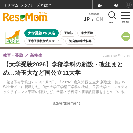
リセマム メンバーズ
Language
JP
/
CN
menu
search
大学受験 by 東進
医学部
東大受験
医専予備校徹底リサーチ
河合塾×東大特集
親子で考える大学選び
高校受験
中学受験
小学校受験
教育・受験
高校生
2025.5.30 Fri 19:45
共通テスト
夏休み
8月開催学校説明会・相談会
【大学受験2026】学部学科の新設・改組まと
8月開催イベント・WS
全国公立高校 過去問
人気記事
め…埼玉大など国公立11大学
自由研究教材（小学生向け）
自由研究教材（中学生向け）
ランキング
駿台予備学校は2025年5月2日、「2026年度入試 国公立大 新増設一覧」を
Webサイトに掲載した。信州大学工学部工学科の改組、佐賀大学のコスメティ
ックサイエンス学環の新設など、学部・学科等の新増設情報をまとめている。
advertisement