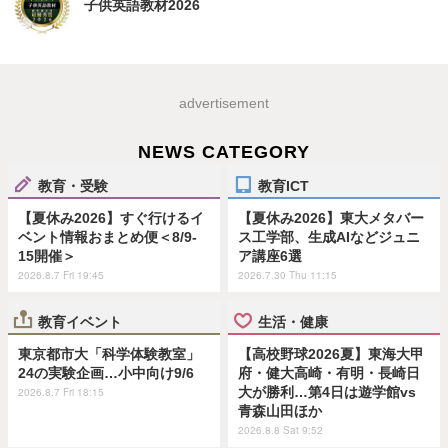
子供英語教材2026
advertisement
NEWS CATEGORY
教育・受験
教育ICT
【夏休み2026】すぐ行けるイ
【夏休み2026】東大メタバー
ベント情報おまとめ便＜8/9-
ス工学部、生成AIなどジュニ
15開催＞
ア講座6選
2026.8.7 Fri 19:45
2026.7.30 Thu 11:15
教育イベント
生活・健康
東京都市大「科学体験教室」
【高校野球2026夏】東海大甲
24の実験企画…小中向け9/6
府・健大高崎・有明・長崎日
大が勝利…第4日は遊学館vs
2026.8.7 Fri 18:15
青森山田ほか
2026.8.8 Sat 9:52