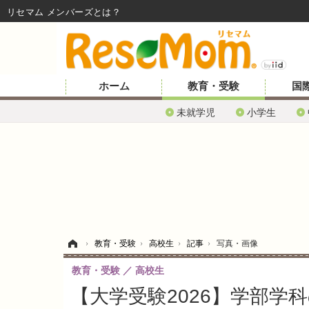
リセマム メンバーズ
ホーム
教育・受験
国
未就学児
小学生
ホーム
›
教育・受験
›
高校生
›
記事
›
写真・画像
教育・受験
高校生
【大学受験2026】学部学