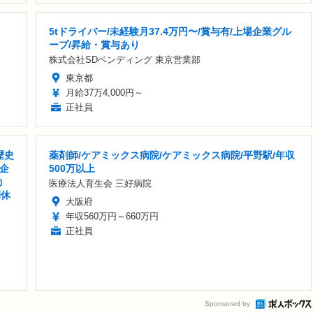
5tドライバー/未経験月37.4万円〜/賞与有/上場企業グル
ープ/昇給・賞与あり
株式会社SDベンディング 東京営業部
東京都
月給37万4,000円～
正社員
歴史
薬剤師/ケアミックス病院/ケアミックス病院/平野駅/年収
企
500万以上
勤
医療法人育生会 三好病院
間休
大阪府
年収560万円～660万円
正社員
Sponsored by