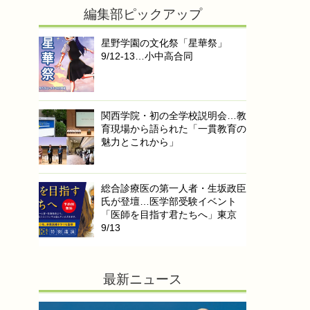
編集部ピックアップ
星野学園の文化祭「星華祭」
9/12-13…小中高合同
関西学院・初の全学校説明会…教
育現場から語られた「一貫教育の
魅力とこれから」
総合診療医の第一人者・生坂政臣
氏が登壇…医学部受験イベント
「医師を目指す君たちへ」東京
9/13
最新ニュース