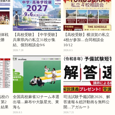
団体戦
【高校受験】【中学受験】
【高校受験】横須賀の私立
優勝
兵庫県内の私立31校が集
4校が参加…合同相談会
結、個別相談会9/6
10/12
2026.7.28
2026.8.5
気校の
全国高校麻雀32チーム本選
司法試験予備試験2026、解
第2
出場…麻布や大阪星光、東
答速報＆総評動画を無料公
」結果
海も
開…アガルート
2026.8.5
2026.7.21