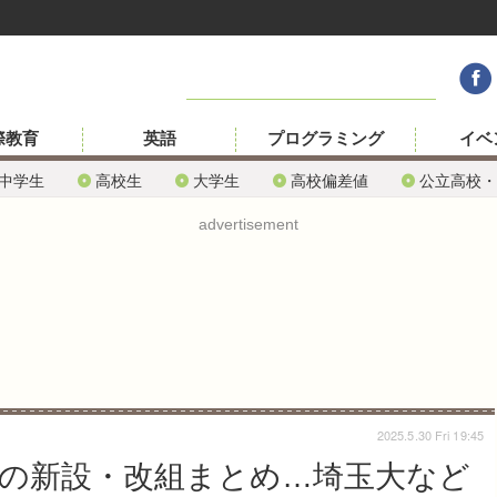
際教育
英語
プログラミング
イベ
中学生
高校生
大学生
高校偏差値
公立高校・
advertisement
2025.5.30 Fri 19:45
科の新設・改組まとめ…埼玉大など