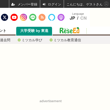
ログイン
こんにちは、ゲストさん
Language
JP
/
CN
ント
大学受験 by 東進
過去問
ミツカル学び
ミツカル教育通信
advertisement