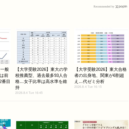
Recommended by
大一般
【大学受験2026】東大の学
【大学受験2026】東大合格
は前
校推薦型、過去最多93人合
者の出身地、関東が6割超
で2番目
格…女子比率は高水準を維
え…代ゼミ分析
2026.8.4 Tue 16:15
持
2026.8.4 Tue 16:45