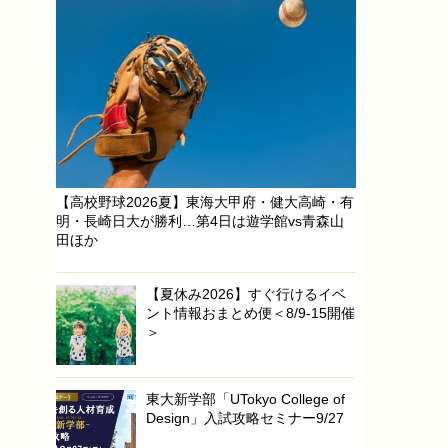
【高校野球2026夏】東海大甲府・健大高崎・有
明・長崎日大が勝利…第4日は遊学館vs青森山
田ほか
【夏休み2026】すぐ行けるイベ
ント情報おまとめ便＜8/9-15開催
＞
東大新学部「UTokyo College of
Design」入試攻略セミナー9/27