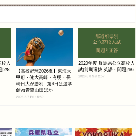
高校入
2020年度 群馬県公立高校入
2/8
試[前期選抜 英語・問題]4/6
【高校野球2026夏】東海大
2026.8.8 Sat 2:57
甲府・健大高崎・有明・長
崎日大が勝利...第4日は遊学
館vs青森山田ほか
2026.8.7 Fri 15:52