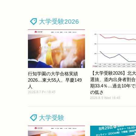
大学受験2026
【大学受験2026】北
行知学園の大学合格実績
選抜、道内出身者割合
2026…東大55人、早慶149
期33.4％…過去10年
人
2026.8.7 Fri 18:45
の低さ
2026.8.5 Wed 18:45
大学受験