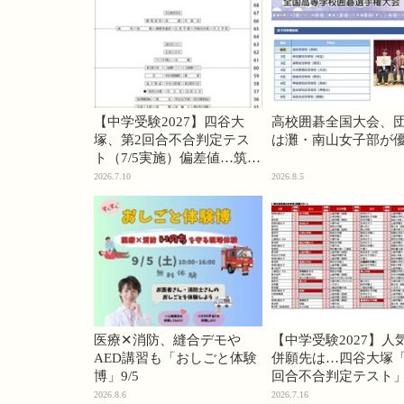
【中学受験2027】四谷大
高校囲碁全国大会、
塚、第2回合不合判定テス
は灘・南山女子部が
ト（7/5実施）偏差値…筑駒
74・桜蔭70＜PR＞
2026.7.10
2026.8.5
医療✕消防、縫合デモや
【中学受験2027】人
AED講習も「おしごと体験
併願先は…四谷大塚「
博」9/5
回合不合判定テスト
2026.8.6
2026.7.16