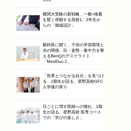
難関大受験の新戦略…一般×推薦
を賢く併願する高校1、2年生か
らの「複線設計」
眼科医に聞く、子供の学習環境と
光の関係…目・姿勢・集中力を整
えるBenQのデスクライト
「MindDuo 2」
「世界とつながる自分」を見つけ
る…1期生が語る、星野高校GFC
入学後の実り
日ごとに増す医師への憧れ…1期
生が語る、星野高校 医専コース
での「学びの楽しさ」