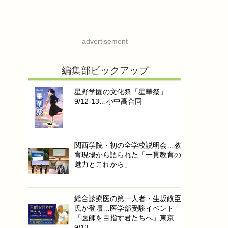
advertisement
編集部ピックアップ
星野学園の文化祭「星華祭」
9/12-13…小中高合同
関西学院・初の全学校説明会…教
育現場から語られた「一貫教育の
魅力とこれから」
総合診療医の第一人者・生坂政臣
氏が登壇…医学部受験イベント
「医師を目指す君たちへ」東京
9/13