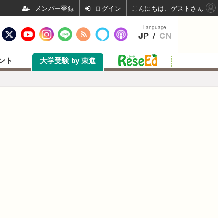
ログイン
こんにちは、ゲストさん
Language
JP
/
CN
ント
大学受験 by 東進