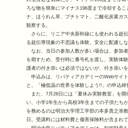
ろな物を簡単にマイナス196度まで冷却する
ナ、ほうれん草、プチトマト、二酸化炭素ガ
観察する。
さらに、リニア中央新幹線にも使われる超伝
る超伝導現象の不思議も体験。安全に配慮し
なお、当日の参加人数が多い場合は、参加者
を期すため、受付時に番号札を渡し、実験体験
護者の付き添いは必須ではないが、付き添い
申込みは、リバティアカデミーのWebサイト
と。「極低温の世界を体験しよう!!」の申込締
また、7月26日には「夏休み実験教室」を開
い、小学1年生から高校3年生までの子供たちが
を務めるのは明治大学理工学部の本多貴之准教
日。受講料には材料費と傷害保険料が含まれ