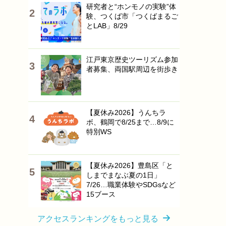
研究者と“ホンモノの実験”体
験、つくば市「つくばまるご
とLAB」8/29
江戸東京歴史ツーリズム参加
者募集、両国駅周辺を街歩き
【夏休み2026】うんちラ
ボ、鶴岡で8/25まで…8/9に
特別WS
【夏休み2026】豊島区「と
しまでまなぶ夏の1日」
7/26…職業体験やSDGsなど
15ブース
アクセスランキングをもっと見る