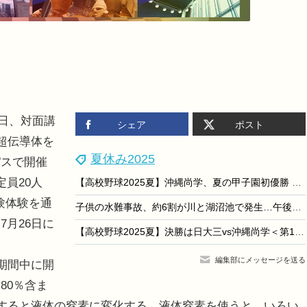
3日、対面講
シェア
ポスト
超伝導体を
夏休み2025
パスで開催
員20人
【高校野球2025夏】沖縄尚学、夏の甲子園初優勝 沖縄勢15年ぶり2校目の栄冠
験体験を通
子供の水難事故、約6割が川と湖沼池で発生…午後に多発
月26日に
【高校野球2025夏】決勝は日大三vs沖縄尚学＜第15日目＞8月23日の対戦カードと試合開始時間…第14日目の結果も
編集部にメッセージを送る
期間中に開
80％含ま
却すると液体の窒素に変化する。液体窒素を使うと、いろい