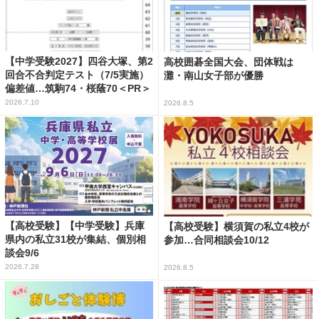
【中学受験2027】四谷大塚、第2
高校囲碁全国大会、団体戦は
回合不合判定テスト（7/5実施）
灘・南山女子部が優勝
偏差値…筑駒74・桜蔭70＜PR＞
2026.7.10
2026.8.5
【高校受験】【中学受験】兵庫
【高校受験】横須賀の私立4校が
県内の私立31校が集結、個別相
参加…合同相談会10/12
談会9/6
2026.7.28
2026.8.5