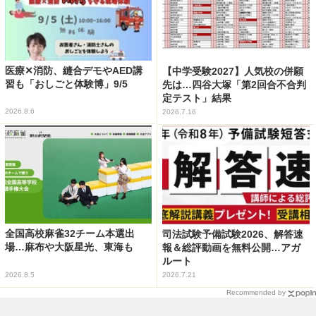
医療✕消防、縫合デモやAED講
【中学受験2027】人気校の併願
習も「おしごと体験博」9/5
先は…四谷大塚「第2回合不合判
定テスト」結果
2026.8.6
2026.7.16
全国高校麻雀32チーム本選出
司法試験予備試験2026、解答速
場…麻布や大阪星光、東海も
報＆総評動画を無料公開…アガ
ルート
2026.8.5
2026.7.21
Recommended by