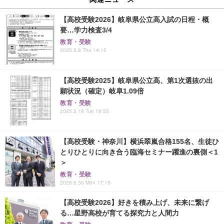
【高校受験2026】岐阜県公立高入試の日程・概
要…学力検査3/4
教育・受験
2025.5.8 Thu 14:15
【高校受験2025】岐阜県公立高、第1次選抜の出
願状況（確定）岐阜1.09倍
教育・受験
2025.2.18 Tue 18:55
【高校受験・神奈川】横浜翠嵐合格155名、生徒ひ
とりひとりに向き合う臨海セミナー躍進の裏側＜1
＞
教育・受験
2025.6.30 Mon 17:15
【高校受験2026】好きを積み上げ、未来に繋げ
る…星野高校が育てる探究力と人間力