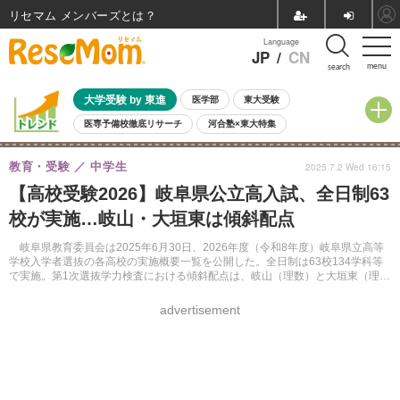
リセマム メンバーズ
Language
JP
/
CN
menu
search
大学受験 by 東進
医学部
東大受験
医専予備校徹底リサーチ
河合塾×東大特集
親子で考える大学選び
高校受験
中学受験
小学校受験
教育・受験
中学生
2025.7.2 Wed 16:15
共通テスト
夏休み
8月開催学校説明会・相談会
【高校受験2026】岐阜県公立高入試、全日制63
8月開催イベント・WS
全国公立高校 過去問
人気記事
校が実施…岐山・大垣東は傾斜配点
自由研究教材（小学生向け）
自由研究教材（中学生向け）
ランキング
岐阜県教育委員会は2025年6月30日、2026年度（令和8年度）岐阜県立高等
学校入学者選抜の各高校の実施概要一覧を公開した。全日制は63校134学科等
で実施。第1次選抜学力検査における傾斜配点は、岐山（理数）と大垣東（理
数）が実施する。
advertisement