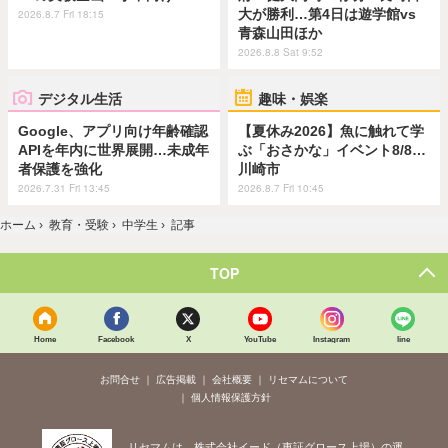
大が勝利…第4日は遊学館vs
2026.8.7 Fri 18:15
青森山田ほか
2026.8.8 Sat 9:52
デジタル生活
趣味・娯楽
Google、アプリ向け年齢確認
【夏休み2026】魚に触れて学
APIを年内に世界展開…未成年
ぶ「おさかな」イベント8/8…
者保護を強化
川崎市
2026.7.31 Fri 13:45
2026.8.7 Fri 10:45
ホーム
›
教育・受験
›
中学生
›
記事
TOP
Home
Facebook
X
YouTube
Instagram
line
お問合せ
広告掲載
会社概要
リセマムについて
個人情報保護方針
リセマムは、株式会社イード（東証グロース上場）の運