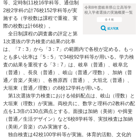
等、定時制11校16学科等、通信制
令和8年度岐阜県公立高等学
2校2学科の計76校152学科等が実
校入学者選抜の実施概要一覧
施する（学校数は課程で重複、実
全 4 枚
際の校数は計66校）。
拡大写真
全日制課程の調査書の評定と第
1次選抜の学力検査の結果の比率
は、「7：3」から「3：7」の範囲内で各校が定める。もっ
とも多い比率は「5：5」で34校92学科等が用いる。学力検
査の結果を重視する「3：7」は、岐阜（普通）、岐阜北
（普通）、長良（普通）、岐山（普通／理数）、加納（普
通／音楽／美術）、各務原西（普通）、大垣北（普通）、
大垣東（普通／理数）の8校12学科が用いる。
第1次選抜学力検査における傾斜配点は、岐山（理数）と
大垣東（理数）が実施。両校共に、数学と理科の2教科の配
点を1.3倍の130点満点とする。面接は加納（美術）や揖斐
（普通／生活デザイン）など6校8学科等、実技検査は加納
（美術／音楽）のみ実施する。
独自検査は42校100学科等が実施。体育的活動、文化的