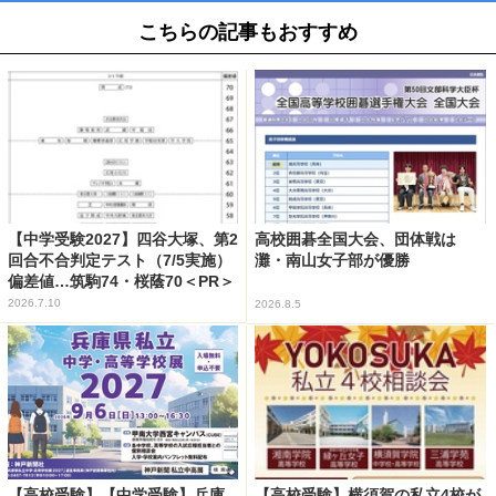
こちらの記事もおすすめ
【中学受験2027】四谷大塚、第2
高校囲碁全国大会、団体戦は
回合不合判定テスト（7/5実施）
灘・南山女子部が優勝
偏差値…筑駒74・桜蔭70＜PR＞
2026.7.10
2026.8.5
【高校受験】【中学受験】兵庫
【高校受験】横須賀の私立4校が