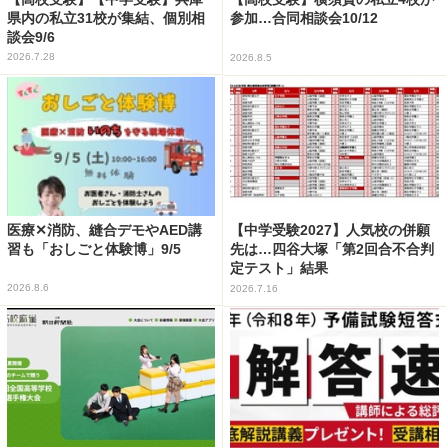
県内の私立31校が集結、個別相
参加…合同相談会10/12
談会9/6
2026.7.28
2026.8.5
医療✕消防、縫合デモやAED講
【中学受験2027】人気校の併願
習も「おしごと体験博」9/5
先は…四谷大塚「第2回合不合判
定テスト」結果
2026.8.6
2026.7.16