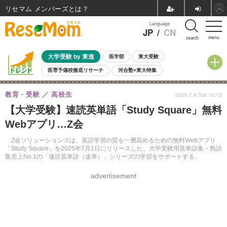
リセマム メンバーズ
Language
JP
/
CN
menu
search
大学受験 by 東進
医学部
東大受験
医専予備校徹底リサーチ
河合塾×東大特集
親子で考える大学選び
高校受験
中学受験
小学校受験
教育・受験
高校生
2025.7.8 Tue 10:15
共通テスト
夏休み
8月開催学校説明会・相談会
【大学受験】速読英単語「Study Square」無料
8月開催イベント・WS
全国公立高校 過去問
人気記事
Webアプリ…Z会
自由研究教材（小学生向け）
自由研究教材（中学生向け）
ランキング
Z会ソリューションズは、英語学習の質を一層高めるための無料Webアプリ
「Study Square」を2025年7月1日にリリースした。大学受験用英単語集・熟語
集売上No.1の「速読英単語（速単）」シリーズの学習をサポートする。
advertisement