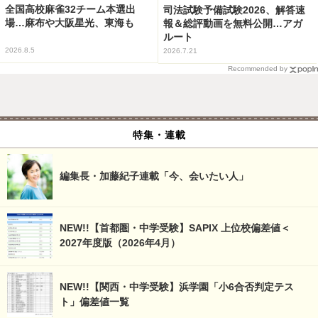
全国高校麻雀32チーム本選出
司法試験予備試験2026、解答速
場…麻布や大阪星光、東海も
報＆総評動画を無料公開…アガ
ルート
2026.8.5
2026.7.21
Recommended by
特集・連載
編集長・加藤紀子連載「今、会いたい人」
NEW!!【首都圏・中学受験】SAPIX 上位校偏差値＜
2027年度版（2026年4月）
NEW!!【関西・中学受験】浜学園「小6合否判定テス
ト」偏差値一覧