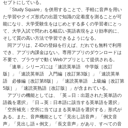
セプトにしている。
「Study Square」を併用することで、手軽に音声を用い
た学習やクイズ形式の出題で知識の定着度を測ることが可
能になり、大学受験生をはじめとする多くの学習者にとっ
て、大学入試で問われる幅広い英語表現をより効率的に、
そして質の高い方法で学習できるようになる。
同アプリは、Z-IDの登録を行えば、だれでも無料で利用
でき、アプリ内課金はない。専用アプリのダウンロードは
不要で、ブラウザで動くWebアプリとして提供される。
「速単」シリーズには「速読英単語 中学版［改訂
版］」「速読英単語 入門編［改訂第3版］」「速読英単
語 必修編［改訂第8版］」「速読英単語 上級編［改訂第
5版］」「速読英熟語［改訂版］」が含まれている。
アプリの機能としては、「英→日：出題された英単語の
語義を選択」「日→英：日本語に該当する英単語を選択」
「空所補充：空所に当てはまる英単語を選択する」形式が
ある。また、音声機能として「見出し語音声」「例文音
声」「見出し語＋例文」「長文音声」があり、すべての音