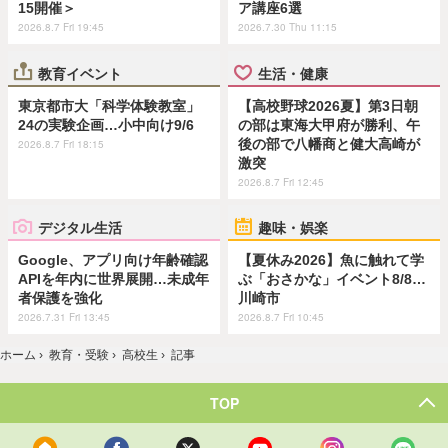
15開催＞
ア講座6選
2026.8.7 Fri 19:45
2026.7.30 Thu 11:15
教育イベント
生活・健康
東京都市大「科学体験教室」
【高校野球2026夏】第3日朝
24の実験企画…小中向け9/6
の部は東海大甲府が勝利、午
後の部で八幡商と健大高崎が
2026.8.7 Fri 18:15
激突
2026.8.7 Fri 12:45
デジタル生活
趣味・娯楽
Google、アプリ向け年齢確認
【夏休み2026】魚に触れて学
APIを年内に世界展開…未成年
ぶ「おさかな」イベント8/8…
者保護を強化
川崎市
2026.7.31 Fri 13:45
2026.8.7 Fri 10:45
ホーム
›
教育・受験
›
高校生
›
記事
TOP