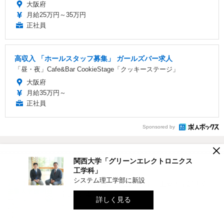
大阪府
月給25万円～35万円
正社員
高収入 「ホールスタッフ募集」 ガールズバー求人
「昼・夜」Cafe&Bar CookieStage「クッキーステージ」
大阪府
月給35万円～
正社員
Sponsored by
×
関西大学「グリーンエレクトロニクス
関連ニュース
工学科」
システム理工学部に新設
【大学受験】国公私立57大学「主要大学説明会」
全国7会場
詳しく見る
教育・受験
2025.6.13 Fri 15:15