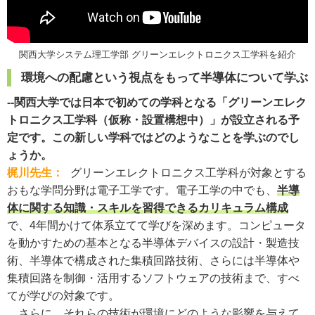
関西大学システム理工学部 グリーンエレクトロニクス工学科を紹介
環境への配慮という視点をもって半導体について学ぶ
--関西大学では日本で初めての学科となる「グリーンエレク
トロニクス工学科（仮称・設置構想中）」が設立される予
定です。この新しい学科ではどのようなことを学ぶのでし
ょうか。
梶川先生：
グリーンエレクトロニクス工学科が対象とする
おもな学問分野は電子工学です。電子工学の中でも、
半導
体に関する知識・スキルを習得できるカリキュラム構成
で、4年間かけて体系立てて学びを深めます。コンピュータ
を動かすための基本となる半導体デバイスの設計・製造技
術、半導体で構成された集積回路技術、さらには半導体や
集積回路を制御・活用するソフトウェアの技術まで、すべ
てが学びの対象です。
さらに、それらの技術が環境にどのような影響を与えて