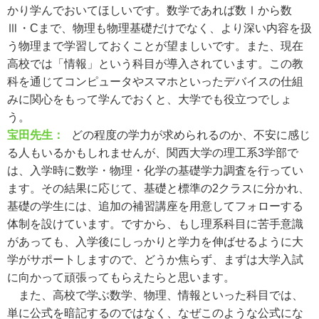
かり学んでおいてほしいです。数学であれば数Ⅰから数
Ⅲ・Cまで、物理も物理基礎だけでなく、より深い内容を扱
う物理まで学習しておくことが望ましいです。また、現在
高校では「情報」という科目が導入されています。この教
科を通じてコンピュータやスマホといったデバイスの仕組
みに関心をもって学んでおくと、大学でも役立つでしょ
う。
宝田先生：
どの程度の学力が求められるのか、不安に感じ
る人もいるかもしれませんが、関西大学の理工系3学部で
は、入学時に数学・物理・化学の基礎学力調査を行ってい
ます。その結果に応じて、基礎と標準の2クラスに分かれ、
基礎の学生には、追加の補習講座を用意してフォローする
体制を設けています。ですから、もし理系科目に苦手意識
があっても、入学後にしっかりと学力を伸ばせるように大
学がサポートしますので、どうか焦らず、まずは大学入試
に向かって頑張ってもらえたらと思います。
また、高校で学ぶ数学、物理、情報といった科目では、
単に公式を暗記するのではなく、なぜこのような公式にな