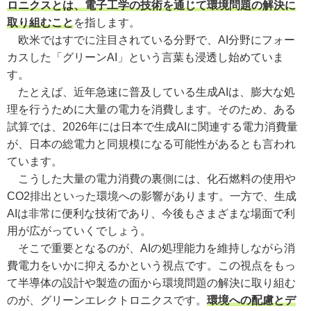
ロニクスとは、電子工学の技術を通じて環境問題の解決に
取り組むこと
を指します。
欧米ではすでに注目されている分野で、AI分野にフォー
カスした「グリーンAI」という言葉も浸透し始めていま
す。
たとえば、近年急速に普及している生成AIは、膨大な処
理を行うために大量の電力を消費します。そのため、ある
試算では、2026年には日本で生成AIに関連する電力消費量
が、日本の総電力と同規模になる可能性があるとも言われ
ています。
こうした大量の電力消費の裏側には、化石燃料の使用や
CO
2
排出といった環境への影響があります。一方で、生成
AIは非常に便利な技術であり、今後もさまざまな場面で利
用が広がっていくでしょう。
そこで重要となるのが、AIの処理能力を維持しながら消
費電力をいかに抑えるかという視点です。この視点をもっ
て半導体の設計や製造の面から環境問題の解決に取り組む
のが、グリーンエレクトロニクスです。
環境への配慮とデ