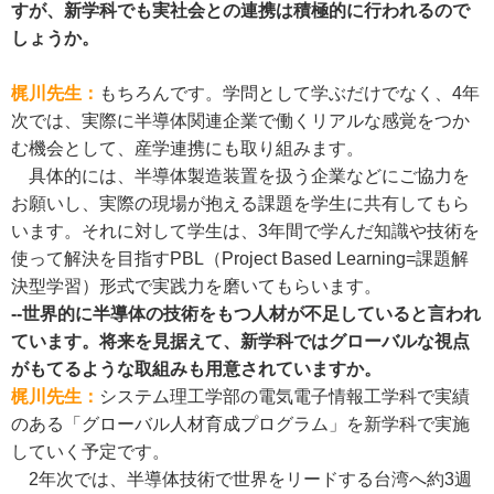
すが、新学科でも実社会との連携は積極的に行われるので
しょうか。
梶川先生：
もちろんです。学問として学ぶだけでなく、4年
次では、実際に半導体関連企業で働くリアルな感覚をつか
む機会として、産学連携にも取り組みます。
具体的には、半導体製造装置を扱う企業などにご協力を
お願いし、実際の現場が抱える課題を学生に共有してもら
います。それに対して学生は、3年間で学んだ知識や技術を
使って解決を目指すPBL（Project Based Learning=課題解
決型学習）形式で実践力を磨いてもらいます。
--世界的に半導体の技術をもつ人材が不足していると言われ
ています。将来を見据えて、新学科ではグローバルな視点
がもてるような取組みも用意されていますか。
梶川先生：
システム理工学部の電気電子情報工学科で実績
のある「グローバル人材育成プログラム」を新学科で実施
していく予定です。
2年次では、半導体技術で世界をリードする台湾へ約3週