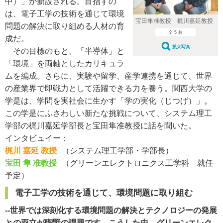
中）」が新設される。目指すの
は、電子工学の技術を通じて環境
宝田隼准教授 梶川嘉延教授
問題の解決に取り組める人材の育
全 5 枚
成だ。
拡大写真
その目標のもと、「半導体」と
「環境」を両軸としたカリキュラ
ムを編成。さらに、実験や留学、産学連携を通じて、世界
の産業界で即戦力として活躍できる力を養う。関西大学の
学是は、学問を実社会に生かす「学の実化（じつげ）」。
この学是にふさわしい新たな挑戦について、システム理工
学部の梶川嘉延学部長と宝田隼准教授に話を聞いた。
インタビュイー：
梶川 嘉延 教授
（システム理工学部・学部長）
宝田 隼 准教授
（グリーンエレクトロニクス工学科 就任
予定）
電子工学の技術を通じて、環境問題に取り組む
--世界では深刻化する環境問題の解決とテクノロジーの発展
との両立が喫緊の課題です。こうした中、グリーンエレク