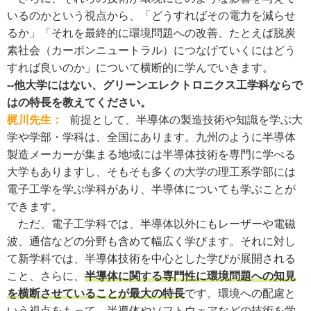
いるのかという視点から、「どうすればその電力を減らせ
るか」「それを最終的に環境問題への改善、たとえば脱炭
素社会（カーボンニュートラル）につなげていくにはどう
すれば良いのか」について横断的に学んでいきます。
--他大学にはない、グリーンエレクトロニクス工学科ならで
はの特長を教えてください。
梶川先生：
前提として、半導体の製造技術や知識を学ぶ大
学や学部・学科は、全国にあります。九州のように半導体
製造メーカーが集まる地域には半導体技術を専門に学べる
大学もありますし、そもそも多くの大学の理工系学部には
電子工学を学ぶ学科があり、半導体についても学ぶことが
できます。
ただ、電子工学科では、半導体以外にもレーザーや電磁
波、通信などの分野も含めて幅広く学びます。それに対し
て新学科では、半導体技術を中心とした学びが展開される
こと、さらに、
半導体に関する専門性に環境問題への知見
を横断させていることが最大の特長
です。環境への配慮と
いう視点をもって、半導体やソフトウェアなどの技術を学