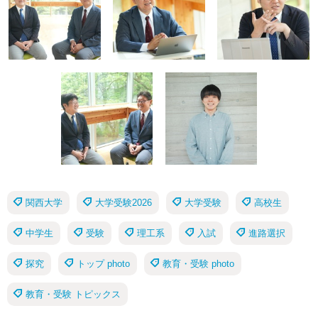
関西大学
大学受験2026
大学受験
高校生
中学生
受験
理工系
入試
進路選択
探究
トップ photo
教育・受験 photo
教育・受験 トピックス