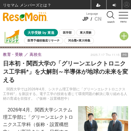
リセマム メンバーズ
Language
JP
/
CN
menu
search
大学受験 by 東進
医学部
東大受験
医専予備校徹底リサーチ
河合塾×東大特集
親子で考える大学選び
高校受験
中学受験
小学校受験
教育・受験
高校生
2025.7.17 Thu 11:15
PR
共通テスト
夏休み
8月開催学校説明会・相談会
日本初・関西大学の「グリーンエレクトロニク
8月開催イベント・WS
全国公立高校 過去問
人気記事
ス工学科*」を大解剖～半導体が地球の未来を変
自由研究教材（小学生向け）
自由研究教材（中学生向け）
ランキング
える
関西大学では2026年4月、システム理工学部に「グリーンエレクトロニクス
工学科*」を新設する。電子工学の技術を通じて環境問題の解決に取り組める人
材の育成を目指す。（*仮称・設置構想中）
2026年4月、関西大学システム
理工学部に「グリーンエレクトロ
ニクス工学科（仮称・設置構想