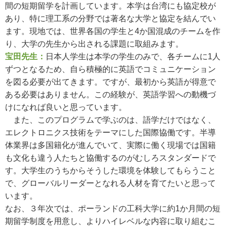
間の短期留学を計画しています。本学は台湾にも協定校が
あり、特に理工系の分野では著名な大学と協定を結んでい
ます。現地では、世界各国の学生と4か国混成のチームを作
り、大学の先生から出される課題に取組みます。
宝田先生：
日本人学生は本学の学生のみで、各チームに1人
ずつとなるため、自ら積極的に英語でコミュニケーション
を図る必要が出てきます。ですが、最初から英語が得意で
ある必要はありません。この経験が、英語学習への動機づ
けになれば良いと思っています。
また、このプログラムで学ぶのは、語学だけではなく、
エレクトロニクス技術をテーマにした国際協働です。半導
体業界は多国籍化が進んでいて、実際に働く現場では国籍
も文化も違う人たちと協働するのがむしろスタンダードで
す。大学生のうちからそうした環境を体験してもらうこと
で、グローバルリーダーとなれる人材を育てたいと思って
います。
なお、３年次では、ポーランドの工科大学に約1か月間の短
期留学制度を用意し、よりハイレベルな内容に取り組むこ