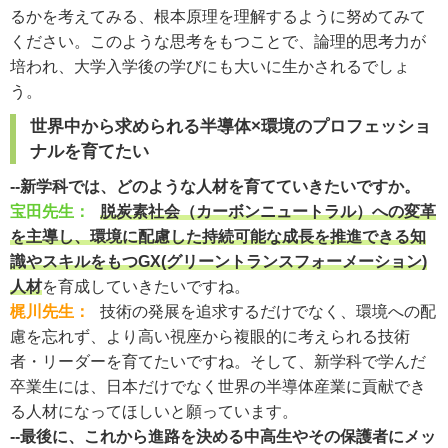
るかを考えてみる、根本原理を理解するように努めてみて
ください。このような思考をもつことで、論理的思考力が
培われ、大学入学後の学びにも大いに生かされるでしょ
う。
世界中から求められる半導体×環境のプロフェッショ
ナルを育てたい
--新学科では、どのような人材を育てていきたいですか。
宝田先生：
脱炭素社会（カーボンニュートラル）への変革
を主導し、環境に配慮した持続可能な成長を推進できる知
識やスキルをもつGX(グリーントランスフォーメーション)
人材
を育成していきたいですね。
梶川先生：
技術の発展を追求するだけでなく、環境への配
慮を忘れず、より高い視座から複眼的に考えられる技術
者・リーダーを育てたいですね。そして、新学科で学んだ
卒業生には、日本だけでなく世界の半導体産業に貢献でき
る人材になってほしいと願っています。
--最後に、これから進路を決める中高生やその保護者にメッ