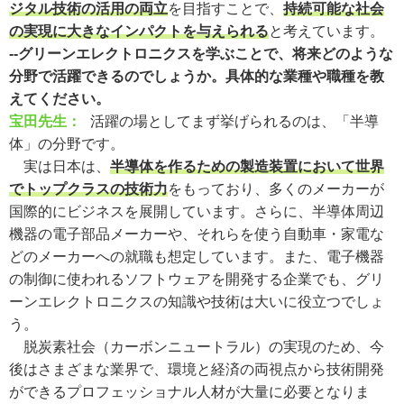
ジタル技術の活用の両立
を目指すことで、
持続可能な社会
の実現に大きなインパクトを与えられる
と考えています。
--グリーンエレクトロニクスを学ぶことで、将来どのような
分野で活躍できるのでしょうか。具体的な業種や職種を教
えてください。
宝田先生：
活躍の場としてまず挙げられるのは、「半導
体」の分野です。
実は日本は、
半導体を作るための製造装置において世界
でトップクラスの技術力
をもっており、多くのメーカーが
国際的にビジネスを展開しています。さらに、半導体周辺
機器の電子部品メーカーや、それらを使う自動車・家電な
どのメーカーへの就職も想定しています。また、電子機器
の制御に使われるソフトウェアを開発する企業でも、グリ
ーンエレクトロニクスの知識や技術は大いに役立つでしょ
う。
脱炭素社会（カーボンニュートラル）の実現のため、今
後はさまざまな業界で、環境と経済の両視点から技術開発
ができるプロフェッショナル人材が大量に必要となりま