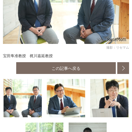
撮影：リセマム
宝田隼准教授 梶川嘉延教授
この記事へ戻る