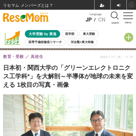
リセマム メンバーズ
Language
JP
/
CN
menu
search
大学受験 by 東進
医学部
東大受験
医専予備校徹底リサーチ
河合塾×東大特集
親子で考える大学選び
高校受験
中学受験
小学校受験
教育・受験
高校生
2025.7.17（木） 11:15
共通テスト
夏休み
8月開催学校説明会・相談会
8月開催イベント・WS
全国公立高校 過去問
人気記事
日本初・関西大学の「グリーンエレクトロニク
自由研究教材（小学生向け）
自由研究教材（中学生向け）
ランキング
ス工学科*」を大解剖～半導体が地球の未来を変
える 1枚目の写真・画像