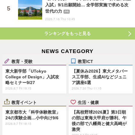
入試」9/1出願開始… 全学部実施で求める次
世代の力
PR
2026.7.16 Thu 10:45
ランキングをもっと見る
NEWS CATEGORY
教育・受験
教育ICT
東大新学部「UTokyo
【夏休み2026】東大メタバー
College of Design」入試攻
ス工学部、生成AIなどジュニ
略セミナー9/27
ア講座6選
2026.8.7 Fri 19:15
2026.7.30 Thu 11:15
教育イベント
生活・健康
東京都市大「科学体験教室」
【高校野球2026夏】第3日朝
24の実験企画…小中向け9/6
の部は東海大甲府が勝利、午
後の部で八幡商と健大高崎が
2026.8.7 Fri 18:15
激突
2026.8.7 Fri 12:45