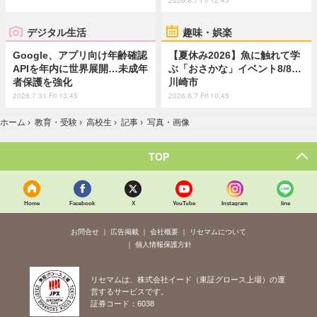
デジタル生活
趣味・娯楽
Google、アプリ向け年齢確認
【夏休み2026】魚に触れて学
APIを年内に世界展開…未成年
ぶ「おさかな」イベント8/8…
者保護を強化
川崎市
2026.7.31 Fri 13:45
2026.8.7 Fri 10:45
ホーム
›
教育・受験
›
高校生
›
記事
›
写真・画像
TOP
Home
Facebook
X
YouTube
Instagram
line
お問合せ
広告掲載
会社概要
リセマムについて
個人情報保護方針
リセマムは、株式会社イード（東証グロース上場）の運
営するサービスです。
証券コード：6038