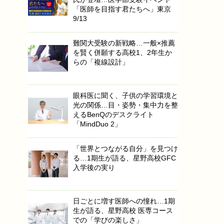
「医師を目指す君たちへ」東京
9/13
難関大受験の新戦略…一般×推薦
を賢く併願する高校1、2年生か
らの「複線設計」
眼科医に聞く、子供の学習環境と
光の関係…目・姿勢・集中力を整
えるBenQのデスクライト
「MindDuo 2」
「世界とつながる自分」を見つけ
る…1期生が語る、星野高校GFC
入学後の実り
日ごとに増す医師への憧れ…1期
生が語る、星野高校 医専コース
での「学びの楽しさ」