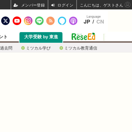
ログイン
こんにちは、ゲストさん
Language
JP
/
CN
ント
大学受験 by 東進
過去問
ミツカル学び
ミツカル教育通信