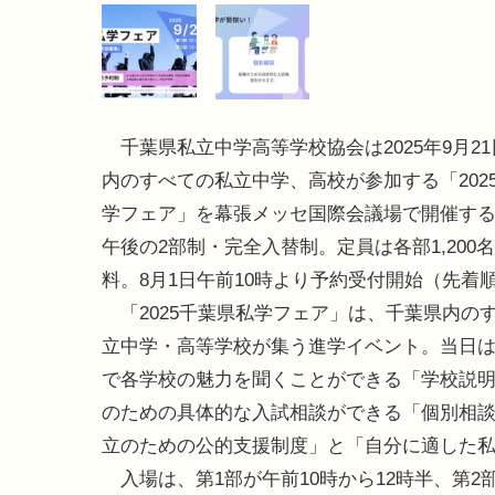
千葉県私立中学高等学校協会は2025年9月2
内のすべての私立中学、高校が参加する「202
学フェア」を幕張メッセ国際会議場で開催す
午後の2部制・完全入替制。定員は各部1,200
料。8月1日午前10時より予約受付開始（先着
「2025千葉県私学フェア」は、千葉県内の
立中学・高等学校が集う進学イベント。当日
で各学校の魅力を聞くことができる「学校説
のための具体的な入試相談ができる「個別相
立のための公的支援制度」と「自分に適した
入場は、第1部が午前10時から12時半、第2部