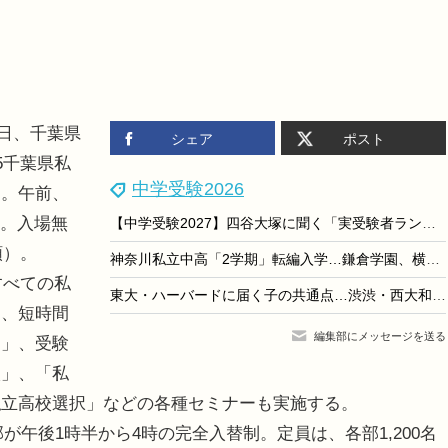
1日、千葉県
シェア
ポスト
5千葉県私
中学受験2026
る。午前、
名。入場無
【中学受験2027】四谷大塚に聞く「実受験者ランキング」にみる学校選びの新潮流
順）。
神奈川私立中高「2学期」転編入学…鎌倉学園、横浜女学院など71校
すべての私
東大・ハーバードに届く子の共通点…渋渋・西大和学園校長が語る「非認知スキル」が伸びる環境とは
は、短時間
編集部にメッセージを送る
明」、受験
談」、「私
私立高校選択」などの各種セミナーも実施する。
が午後1時半から4時の完全入替制。定員は、各部1,200名