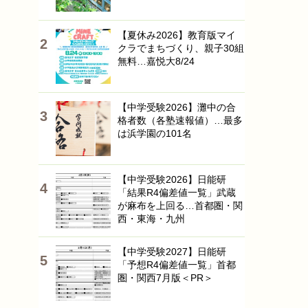
【夏休み2026】教育版マイ
クラでまちづくり、親子30組
無料…嘉悦大8/24
【中学受験2026】灘中の合
格者数（各塾速報値）…最多
は浜学園の101名
【中学受験2026】日能研
「結果R4偏差値一覧」武蔵
が麻布を上回る…首都圏・関
西・東海・九州
【中学受験2027】日能研
「予想R4偏差値一覧」首都
圏・関西7月版＜PR＞