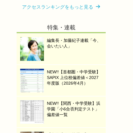
アクセスランキングをもっと見る
特集・連載
編集長・加藤紀子連載「今、
会いたい人」
NEW!!【首都圏・中学受験】
SAPIX 上位校偏差値＜2027
年度版（2026年4月）
NEW!!【関西・中学受験】浜
学園「小6合否判定テスト」
偏差値一覧