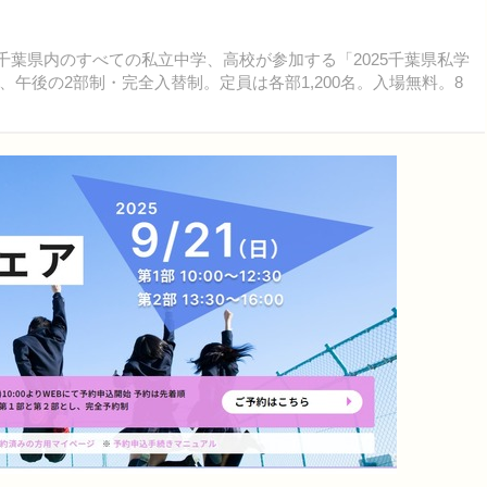
、千葉県内のすべての私立中学、高校が参加する「2025千葉県私学
午後の2部制・完全入替制。定員は各部1,200名。入場無料。8