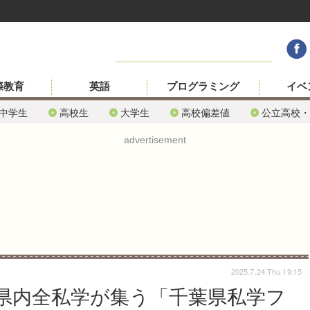
際教育
英語
プログラミング
イベ
中学生
高校生
大学生
高校偏差値
公立高校・
advertisement
2025.7.24 Thu 19:15
県内全私学が集う「千葉県私学フ