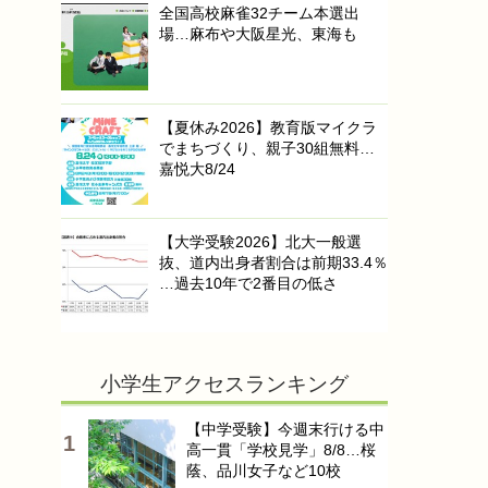
全国高校麻雀32チーム本選出
場…麻布や大阪星光、東海も
【夏休み2026】教育版マイクラ
でまちづくり、親子30組無料…
嘉悦大8/24
【大学受験2026】北大一般選
抜、道内出身者割合は前期33.4％
…過去10年で2番目の低さ
小学生アクセスランキング
【中学受験】今週末行ける中
高一貫「学校見学」8/8…桜
蔭、品川女子など10校