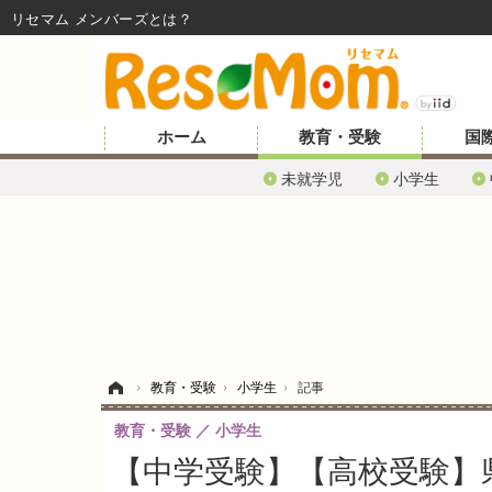
リセマム メンバーズ
ホーム
教育・受験
国
未就学児
小学生
ホーム
›
教育・受験
›
小学生
›
記事
教育・受験
小学生
【中学受験】【高校受験】