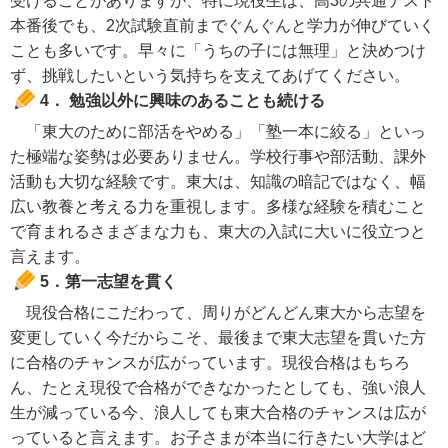
受けることがありますが、特に現役生は、高3の共通テスト
本番後でも、2次試験直前までぐんぐんと学力が伸びていく
ことも多いです。早々に「うちの子には無理」と決めつけ
ず、挑戦したいという気持ちを支えてあげてください。
4． 勉強以外に興味のあることも続ける
「東大のために部活をやめる」「塾一本に絞る」といっ
た極端な姿勢は必要ありません。学校行事や部活動、課外
活動も大切な経験です。東大は、知識の暗記ではなく、幅
広い教養と考える力を重視します。多様な経験を積むこと
で育まれるさまざまな力も、東大の入試に大いに役立つと
言えます。
5．第一志望を貫く
現役合格にこだわって、周りがどんどん東大から志望を
変更していく今だからこそ、最後まで東大志望を貫いた方
に合格のチャンスが広がっています。現役合格はもちろ
ん、たとえ現役で合格ができなかったとしても、強い浪人
生が減っている今、浪人しても東大合格のチャンスは広が
っていると言えます。お子さまが本当に行きたい大学はど