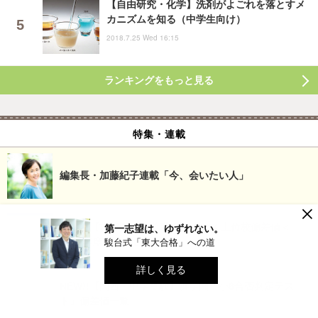
【自由研究・化学】洗剤がよごれを落とすメ
カニズムを知る（中学生向け）
2018.7.25 Wed 16:15
ランキングをもっと見る
特集・連載
編集長・加藤紀子連載「今、会いたい人」
×
NEW!!【首都圏・中学受験】SAPIX 上位校偏差値＜
第一志望は、ゆずれない。
2027年度版（2026年4月）
駿台式「東大合格」への道
詳しく見る
NEW!!【関西・中学受験】浜学園「小6合否判定テス
ト」偏差値一覧