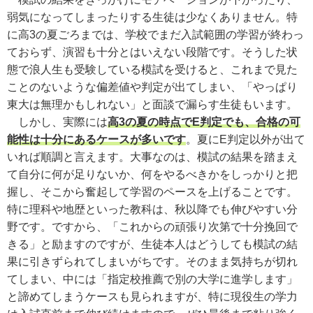
弱気になってしまったりする生徒は少なくありません。特
に高3の夏ごろまでは、学校でまだ入試範囲の学習が終わっ
ておらず、演習も十分とはいえない段階です。そうした状
態で浪人生も受験している模試を受けると、これまで見た
ことのないような偏差値や判定が出てしまい、「やっぱり
東大は無理かもしれない」と面談で漏らす生徒もいます。
しかし、実際には
高3の夏の時点でE判定でも、合格の可
能性は十分にあるケースが多いです
。夏にE判定以外が出て
いれば順調と言えます。大事なのは、模試の結果を踏まえ
て自分に何が足りないか、何をやるべきかをしっかりと把
握し、そこから奮起して学習のペースを上げることです。
特に理科や地歴といった教科は、秋以降でも伸びやすい分
野です。ですから、「これからの頑張り次第で十分挽回で
きる」と励ますのですが、生徒本人はどうしても模試の結
果に引きずられてしまいがちです。そのまま気持ちが切れ
てしまい、中には「指定校推薦で別の大学に進学します」
と諦めてしまうケースも見られますが、特に現役生の学力