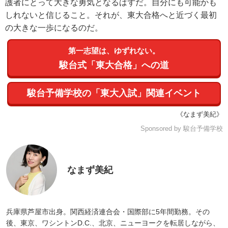
護者にとって大きな勇気となるはずだ。自分にも可能かも
しれないと信じること。それが、東大合格へと近づく最初
の大きな一歩になるのだ。
第一志望は、ゆずれない。
駿台式「東大合格」への道
駿台予備学校の「東大入試」関連イベント
《なまず美紀》
Sponsored by 駿台予備学校
なまず美紀
兵庫県芦屋市出身。関西経済連合会・国際部に5年間勤務。その
後、東京、ワシントンD.C.、北京、ニューヨークを転居しながら、