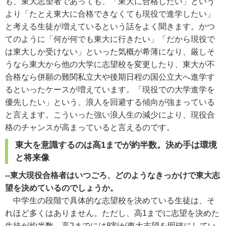
も、東大志望者であっても、「東大に合格したい」という
より「たとえ東大に合格できなくても現役で進学したい」
と考える生徒が増えているという話をよく聞きます。かつ
てのように「何が何でも東大に行きたい」「だから現役で
は東大しか受けない」といった気概が希薄になり、厳しそ
うなら東大から他の大学に志望校を変更したり、東大が不
合格なら併願の難関私立大や後期日程の国公立大へ進学す
るといったケースが増えています。「現役での大学進学を
優先したい」という、浪人を回避する傾向が強まっている
と言えます。こういった強い浪人生の減少により、現役合
格のチャンスが高まっていると言えるのです。
東大を意識するのは高1までが約半数。決め手は環境
と将来像
--東大現役合格者はいつごろ、どのようなきっかけで東大志
望を決めているのでしょうか。
中学生の段階で具体的な志望校を決めている生徒は、そ
れほど多くはありません。ただし、高1までに志望を決めた
生徒が約半数、高2までには8割が東大志望を明確にしてい