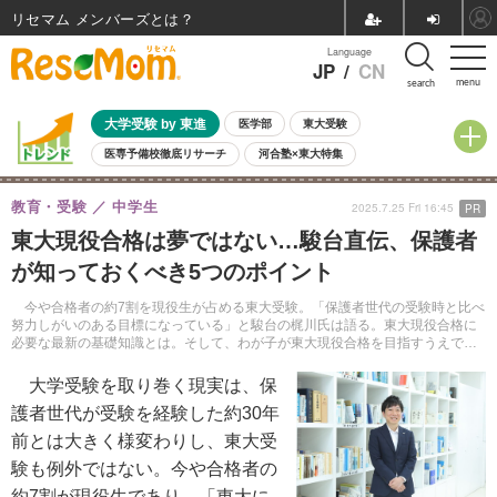
リセマム メンバーズ
Language
JP
/
CN
menu
search
大学受験 by 東進
医学部
東大受験
医専予備校徹底リサーチ
河合塾×東大特集
親子で考える大学選び
高校受験
中学受験
小学校受験
教育・受験
中学生
2025.7.25 Fri 16:45
PR
共通テスト
夏休み
8月開催学校説明会・相談会
東大現役合格は夢ではない…駿台直伝、保護者
8月開催イベント・WS
全国公立高校 過去問
人気記事
が知っておくべき5つのポイント
自由研究教材（小学生向け）
自由研究教材（中学生向け）
ランキング
今や合格者の約7割を現役生が占める東大受験。「保護者世代の受験時と比べ
努力しがいのある目標になっている」と駿台の梶川氏は語る。東大現役合格に
必要な最新の基礎知識とは。そして、わが子が東大現役合格を目指すうえで保
護者ができるサポートとは。
大学受験を取り巻く現実は、保
護者世代が受験を経験した約30年
前とは大きく様変わりし、東大受
験も例外ではない。今や合格者の
約7割が現役生であり、「東大に