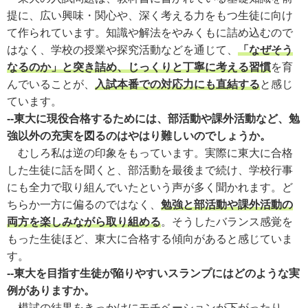
提に、広い興味・関心や、深く考える力をもつ生徒に向け
て作られています。知識や解法をやみくもに詰め込むので
はなく、学校の授業や探究活動などを通じて、
「なぜそう
なるのか」と突き詰め、じっくりと丁寧に考える習慣
を育
んでいることが、
入試本番での対応力にも直結する
と感じ
ています。
--東大に現役合格するためには、部活動や課外活動など、勉
強以外の充実を図るのはやはり難しいのでしょうか。
むしろ私は逆の印象をもっています。実際に東大に合格
した生徒に話を聞くと、部活動を最後まで続け、学校行事
にも全力で取り組んでいたという声が多く聞かれます。ど
ちらか一方に偏るのではなく、
勉強と部活動や課外活動の
両方を楽しみながら取り組める
。そうしたバランス感覚を
もった生徒ほど、東大に合格する傾向があると感じていま
す。
--東大を目指す生徒が陥りやすいスランプにはどのような実
例がありますか。
模試の結果をきっかけにモチベーションが下がったり、