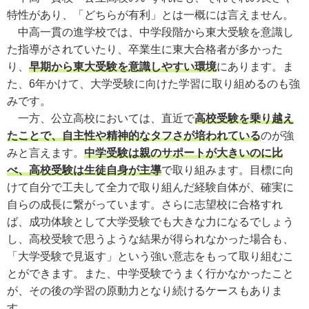
特性があり、「どちらが有利」とは一概には言えません。
中高一貫の進学校では、中学段階から東大受験を意識し
た指導がされていたり、卒業生に東大合格者が多かった
り、
早期から東大受験を意識しやすい環境
にあります。ま
た、6年かけて、大学受験に向けた学習に取り組めるのも強
みです。
一方、公立高校においては、直近で
高校受験を乗り越え
たことで、自主性や精神的なタフさが培われている
のが強
みと言えます。
中学受験は親のサポートが大きいのに比
べ、高校受験は生徒自身が主導
で取り組みます。目標に向
けて自分で工夫して全力で取り組んだ経験自体が、確実に
自らの成長に繋がっています。さらに志望校に合格すれ
ば、成功体験として大学受験でも大きな力になるでしょう
し、高校受験で思うような結果が得られなかった場合も、
「大学受験で見返す」という強い意志をもって取り組むこ
とができます。また、中学受験でうまく行かなかったこと
が、その後の学習の原動力となり続けるケースもありま
す。