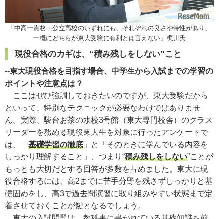
「中高一貫校・公立高校のいずれにも、それぞれの良さや特性があり、
一概にどちらが東大受験に有利とは言えない」梶川氏
現役合格のカギは、“積み残しをしない”こと
--東大現役合格を目指す場合、中学生から入試までの学習の
ポイントや注意点は？
ここはぜひ強調しておきたいのですが、東大受験だから
といって、特別なテクニックが必要なわけではありませ
ん。実際、駿台お茶の水校3号館（東大専門校舎）のクラス
リーダーを務める現役東大生を対象に行ったアンケートで
は、「
基礎学習の徹底
」と「そのときに学んでいる内容を
しっかり理解すること」、つまり“
積み残しをしない
”ことが
もっとも大切だとする回答が多数を占めました。東大に現
役合格するには、高2までに苦手分野を残さずしっかりと基
礎固めをし、高3で過去問演習に取り組みやすい状態まで定
着させておくことが鍵となるでしょう。
東大の入試問題は、教科書に書かれている基礎知識を前