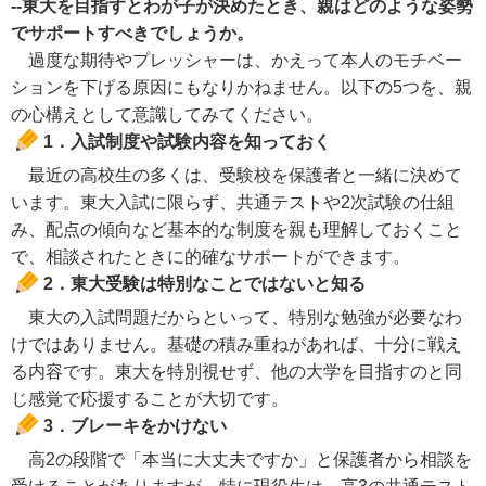
--東大を目指すとわが子が決めたとき、親はどのような姿勢
でサポートすべきでしょうか。
過度な期待やプレッシャーは、かえって本人のモチベー
ションを下げる原因にもなりかねません。以下の5つを、親
の心構えとして意識してみてください。
1．入試制度や試験内容を知っておく
最近の高校生の多くは、受験校を保護者と一緒に決めて
います。東大入試に限らず、共通テストや2次試験の仕組
み、配点の傾向など基本的な制度を親も理解しておくこと
で、相談されたときに的確なサポートができます。
2．東大受験は特別なことではないと知る
東大の入試問題だからといって、特別な勉強が必要なわ
けではありません。基礎の積み重ねがあれば、十分に戦え
る内容です。東大を特別視せず、他の大学を目指すのと同
じ感覚で応援することが大切です。
3．ブレーキをかけない
高2の段階で「本当に大丈夫ですか」と保護者から相談を