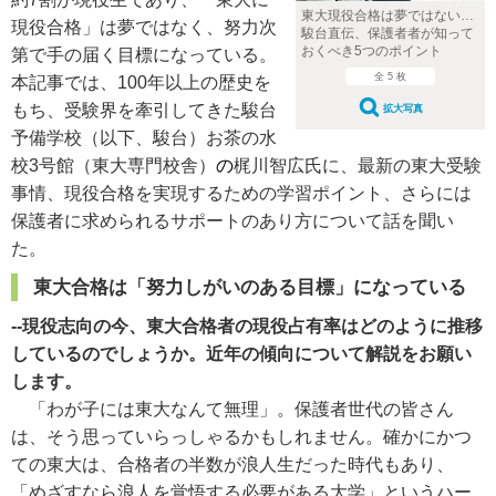
東大現役合格は夢ではない…
現役合格」は夢ではなく、努力次
駿台直伝、保護者者が知って
おくべき5つのポイント
第で手の届く目標になっている。
全 5 枚
本記事では、100年以上の歴史を
もち、受験界を牽引してきた駿台
拡大写真
予備学校（以下、駿台）お茶の水
校3号館（東大専門校舎）
の
梶川智広氏に、最新の東大受験
事情、現役合格を実現するための学習ポイント、さらには
保護者に求められるサポートのあり方について話を聞い
た。
東大合格は「努力しがいのある目標」になっている
--現役志向の今、東大合格者の現役占有率はどのように推移
しているのでしょうか。近年の傾向について解説をお願い
します。
「わが子には東大なんて無理」。保護者世代の皆さん
は、そう思っていらっしゃるかもしれません。確かにかつ
ての東大は、合格者の半数が浪人生だった時代もあり、
「めざすなら浪人を覚悟する必要がある大学」というハー