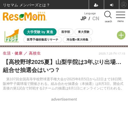
リセマム メンバーズ
Language
JP
/
CN
menu
search
大学受験 by 東進
医学部
東大受験
医専予備校徹底リサーチ
河合塾×東大特集
親子で考える大学選び
高校受験
中学受験
小学校受験
生活・健康
高校生
2025.7.25 Fri 17:15
共通テスト
夏休み
8月開催学校説明会・相談会
【高校野球2025夏】山梨学院は3年ぶり出場…
8月開催イベント・WS
全国公立高校 過去問
人気記事
組合せ抽選会はいつ？
自由研究教材（小学生向け）
自由研究教材（中学生向け）
ランキング
第107回全国高等学校野球選手権大会が2025年8月5日から22日まで18日間、
阪神甲子園球場で開催される。組み合わせ抽選会（本抽選）は8月3日。開会式
直後の第1試合で対戦する2チームの抽選は8月1日にオンラインにて行われる。
advertisement