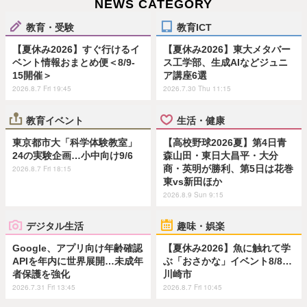
NEWS CATEGORY
教育・受験
教育ICT
【夏休み2026】すぐ行けるイ
【夏休み2026】東大メタバー
ベント情報おまとめ便＜8/9-
ス工学部、生成AIなどジュニ
15開催＞
ア講座6選
2026.8.7 Fri 19:45
2026.7.30 Thu 11:15
教育イベント
生活・健康
東京都市大「科学体験教室」
【高校野球2026夏】第4日青
24の実験企画…小中向け9/6
森山田・東日大昌平・大分
商・英明が勝利、第5日は花巻
2026.8.7 Fri 18:15
東vs新田ほか
2026.8.9 Sun 9:15
デジタル生活
趣味・娯楽
Google、アプリ向け年齢確認
【夏休み2026】魚に触れて学
APIを年内に世界展開…未成年
ぶ「おさかな」イベント8/8…
者保護を強化
川崎市
2026.7.31 Fri 13:45
2026.8.7 Fri 10:45