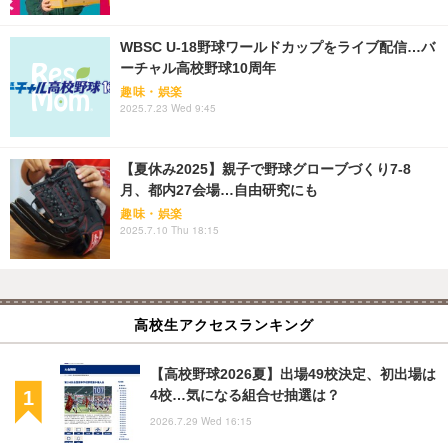
WBSC U-18野球ワールドカップをライブ配信…バ
ーチャル高校野球10周年
趣味・娯楽
2025.7.23 Wed 9:45
【夏休み2025】親子で野球グローブづくり7-8
月、都内27会場…自由研究にも
趣味・娯楽
2025.7.10 Thu 18:15
高校生アクセスランキング
【高校野球2026夏】出場49校決定、初出場は
4校…気になる組合せ抽選は？
2026.7.29 Wed 16:15