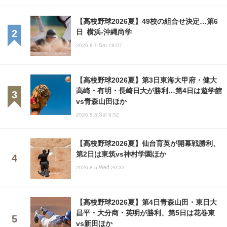
【高校野球2026夏】49校の組合せ決定…第6
日 横浜-沖縄尚学
2026.8.1 Sat 18:07
【高校野球2026夏】第3日東海大甲府・健大
高崎・有明・長崎日大が勝利…第4日は遊学館
vs青森山田ほか
2026.8.8 Sat 9:52
【高校野球2026夏】仙台育英が開幕戦勝利、
第2日は東筑vs神村学園ほか
2026.8.5 Wed 20:32
【高校野球2026夏】第4日青森山田・東日大
昌平・大分商・英明が勝利、第5日は花巻東
vs新田ほか