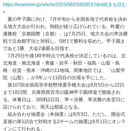
https://resemom.jp/article/2025/08/03/82853.html
続きを読む
»
夏の甲子園に向け、7月中旬から全国各地で代表校を決め
る地方大会が行われ、熱戦が繰り広げられている。昨夏の
優勝校「京都国際（京都）」は7月25日、地方大会の準決勝
戦で立命館宇治と対戦し、5対1で勝利を収めた。甲子園ま
であと1勝、大会2連覇を目指す。
7月25日午後1時半時点で代表校が決定しているのは、北
北海道・南北海道・青森・岩手・秋田・福島・山梨・島
根・佐賀・熊本・沖縄の11地域。関東地区では、「山梨学
院（山梨）」が3年ぶり11回目の出場を手にした。
第107回全国高等学校野球選手権大会は8月5日から22日
まで18日間、兵庫県西宮市の阪神甲子園球場で開催され
る。休養日は、3回戦2日目、準々決勝、準決勝の各翌日に
設けられており、雨天は順延となる。
組み合わせ抽選会（本抽選）は8月3日。ただし、開会式
直後の第1試合で対戦する2チームの抽選は8月1日にオンラ
インにて行われる。