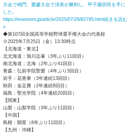
大会で鳴門、愛媛大会で済美が勝利し、甲子園切符を手に
した。
https://resemom.jp/article/2025/07/29/82785.html
続きを読む
»
◆第107回全国高等学校野球選手権大会の代表校
※2025年7月25日（金）13:30時点
【北海道・東北】
北北海道：旭川志峯（3年ぶり11回目）
南北海道：北海（2年ぶり41回目）
青森：弘前学院聖愛（4年ぶり3回目）
岩手：花巻東（3年連続13回目）
秋田：金足農（2年連続8回目）
福島：聖光学院（4年連続20回目）
【関東】
山梨：山梨学院（3年ぶり11回目）
【中国】
島根：開星（8年ぶり11回目）
【九州・沖縄】