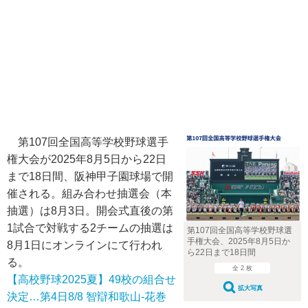
第107回全国高等学校野球選手
権大会が2025年8月5日から22日
まで18日間、阪神甲子園球場で開
催される。組み合わせ抽選会（本
抽選）は8月3日。開会式直後の第
1試合で対戦する2チームの抽選は
第107回全国高等学校野球選
手権大会、2025年8月5日か
8月1日にオンラインにて行われ
ら22日まで18日間
る。
全 2 枚
【高校野球2025夏】49校の組合せ
拡大写真
決定…第4日8/8 智辯和歌山-花巻