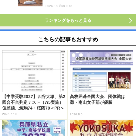
2026.8.9 Sun 9:15
ランキングをもっと見る
こちらの記事もおすすめ
【中学受験2027】四谷大塚、第2
高校囲碁全国大会、団体戦は
回合不合判定テスト（7/5実施）
灘・南山女子部が優勝
偏差値…筑駒74・桜蔭70＜PR＞
2026.7.10
2026.8.5