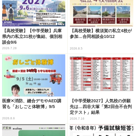
【高校受験】【中学受験】兵庫
【高校受験】横須賀の私立4校が
県内の私立31校が集結、個別相
参加…合同相談会10/12
談会9/6
2026.7.28
2026.8.5
医療✕消防、縫合デモやAED講
【中学受験2027】人気校の併願
習も「おしごと体験博」9/5
先は…四谷大塚「第2回合不合判
定テスト」結果
2026.8.6
2026.7.16