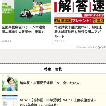
全国高校麻雀32チーム本選出
司法試験予備試験2026、解答速
場…麻布や大阪星光、東海も
報＆総評動画を無料公開…アガ
ルート
2026.8.5
2026.7.21
Recommended by
特集・連載
編集長・加藤紀子連載「今、会いたい人」
NEW!!【首都圏・中学受験】SAPIX 上位校偏差値＜
2027年度版（2026年4月）