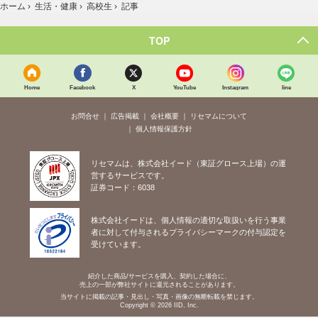
ホーム
›
生活・健康
›
高校生
›
記事
TOP
Home
Facebook
X
YouTube
Instagram
line
お問合せ
広告掲載
会社概要
リセマムについて
個人情報保護方針
リセマムは、株式会社イード（東証グロース上場）の運
営するサービスです。
証券コード：6038
株式会社イードは、個人情報の適切な取扱いを行う事業
者に対して付与されるプライバシーマークの付与認定を
受けています。
紹介した商品/サービスを購入、契約した場合に、
売上の一部が弊社サイトに還元されることがあります。
当サイトに掲載の記事・見出し・写真・画像の無断転載を禁じます。
Copyright © 2026 IID, Inc.