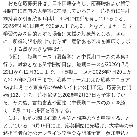
おもな応募要件は、日本国籍を有し、応募時および留学
期間中に国内の大学等に在籍していること、応募時に生計
維持者が引き続き1年以上都内に住所を有していること、
2026年4月1日時点で30歳以下であることなど。また、語学
学習のみを目的とする場合は支援の対象外となる。さら
に、所得制限を設けておらず、意欲ある若者を幅広くサポ
ートする点が大きな特徴だ。
今回は、短期コース（夏留学）と中長期コースの募集を
行う。対象となる留学開始日は、短期コースが2026年7月
20日から12月31日まで、中長期コースが2026年7月20日か
ら2027年3月31日まで。応募フォームおよび応募マニュア
ルは11月ごろ東京都のWebサイトに公開予定。応募受付開
始は12月ごろ、応募締切は2026年2月27日を予定してい
る。その後、書類審査や面接（中長期コースのみ）を経
て、6月上旬に採否を通知する。
なお、応募の際は在籍大学等と相談のうえ申請すること
としている。9月19日には、応募開始に先駆け、大学等の事
務担当者向けのオンライン説明会を開催予定。参加申込方