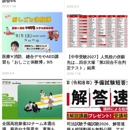
談会9/6
2026.7.28
2026.8.5
医療✕消防、縫合デモやAED講
【中学受験2027】人気校の併願
習も「おしごと体験博」9/5
先は…四谷大塚「第2回合不合判
定テスト」結果
2026.8.6
2026.7.16
全国高校麻雀32チーム本選出
司法試験予備試験2026、解答速
場…麻布や大阪星光、東海も
報＆総評動画を無料公開…アガ