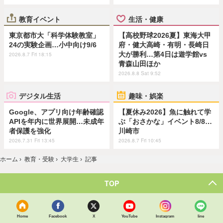
教育イベント
生活・健康
東京都市大「科学体験教室」
【高校野球2026夏】東海大甲
24の実験企画…小中向け9/6
府・健大高崎・有明・長崎日
大が勝利…第4日は遊学館vs
2026.8.7 Fri 18:15
青森山田ほか
2026.8.8 Sat 9:52
デジタル生活
趣味・娯楽
Google、アプリ向け年齢確認
【夏休み2026】魚に触れて学
APIを年内に世界展開…未成年
ぶ「おさかな」イベント8/8…
者保護を強化
川崎市
2026.7.31 Fri 13:45
2026.8.7 Fri 10:45
ホーム
›
教育・受験
›
大学生
›
記事
TOP
Home
Facebook
X
YouTube
Instagram
line