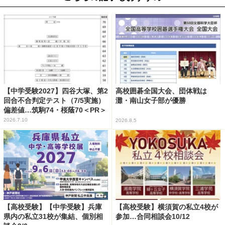
【中学受験2027】四谷大塚、第2
高校囲碁全国大会、団体戦は
回合不合判定テスト（7/5実施）
灘・南山女子部が優勝
偏差値…筑駒74・桜蔭70＜PR＞
2026.7.10
2026.8.5
【高校受験】【中学受験】兵庫
【高校受験】横須賀の私立4校が
県内の私立31校が集結、個別相
参加…合同相談会10/12