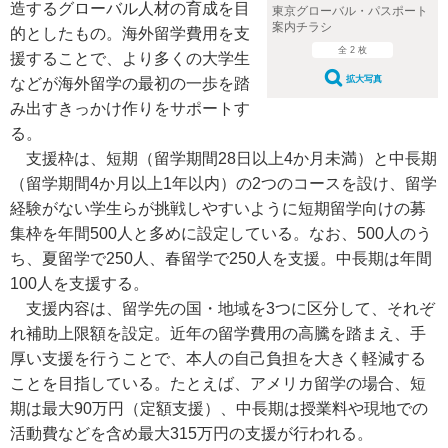
造するグローバル人材の育成を目
東京グローバル・パスポート
案内チラシ
的としたもの。海外留学費用を支
全 2 枚
援することで、より多くの大学生
拡大写真
などが海外留学の最初の一歩を踏
み出すきっかけ作りをサポートす
る。
支援枠は、短期（留学期間28日以上4か月未満）と中長期
（留学期間4か月以上1年以内）の2つのコースを設け、留学
経験がない学生らが挑戦しやすいように短期留学向けの募
集枠を年間500人と多めに設定している。なお、500人のう
ち、夏留学で250人、春留学で250人を支援。中長期は年間
100人を支援する。
支援内容は、留学先の国・地域を3つに区分して、それぞ
れ補助上限額を設定。近年の留学費用の高騰を踏まえ、手
厚い支援を行うことで、本人の自己負担を大きく軽減する
ことを目指している。たとえば、アメリカ留学の場合、短
期は最大90万円（定額支援）、中長期は授業料や現地での
活動費などを含め最大315万円の支援が行われる。