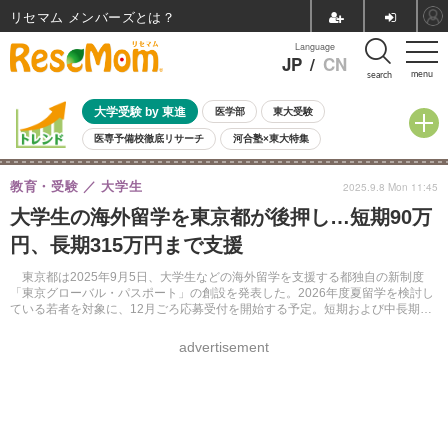
リセマム メンバーズ
Language
JP
/
CN
menu
search
大学受験 by 東進
医学部
東大受験
医専予備校徹底リサーチ
河合塾×東大特集
親子で考える大学選び
高校受験
中学受験
小学校受験
教育・受験
大学生
2025.9.8 Mon 11:45
共通テスト
夏休み
8月開催学校説明会・相談会
大学生の海外留学を東京都が後押し…短期90万
8月開催イベント・WS
全国公立高校 過去問
人気記事
円、長期315万円まで支援
自由研究教材（小学生向け）
自由研究教材（中学生向け）
ランキング
東京都は2025年9月5日、大学生などの海外留学を支援する都独自の新制度
「東京グローバル・パスポート」の創設を発表した。2026年度夏留学を検討し
ている若者を対象に、12月ごろ応募受付を開始する予定。短期および中長期あ
わせて年間600人を支援する。
advertisement