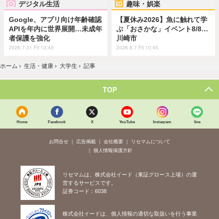
デジタル生活
趣味・娯楽
Google、アプリ向け年齢確認
【夏休み2026】魚に触れて学
APIを年内に世界展開…未成年
ぶ「おさかな」イベント8/8…
者保護を強化
川崎市
2026.7.31 Fri 13:45
2026.8.7 Fri 10:45
ホーム
›
生活・健康
›
大学生
›
記事
TOP
Home
Facebook
X
YouTube
Instagram
line
お問合せ
広告掲載
会社概要
リセマムについて
個人情報保護方針
リセマムは、株式会社イード（東証グロース上場）の運
営するサービスです。
証券コード：6038
株式会社イードは、個人情報の適切な取扱いを行う事業