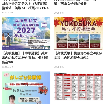
回合不合判定テスト（7/5実施）
灘・南山女子部が優勝
偏差値…筑駒74・桜蔭70＜PR＞
2026.7.10
2026.8.5
【高校受験】【中学受験】兵庫
【高校受験】横須賀の私立4校が
県内の私立31校が集結、個別相
参加…合同相談会10/12
談会9/6
2026.7.28
2026.8.5