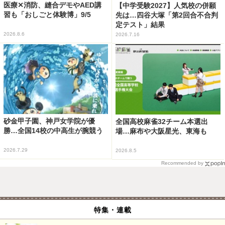
医療✕消防、縫合デモやAED講
【中学受験2027】人気校の併願
習も「おしごと体験博」9/5
先は…四谷大塚「第2回合不合判
定テスト」結果
2026.8.6
2026.7.16
砂金甲子園、神戸女学院が優
全国高校麻雀32チーム本選出
勝…全国14校の中高生が腕競う
場…麻布や大阪星光、東海も
2026.7.29
2026.8.5
Recommended by
特集・連載