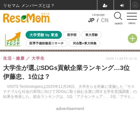
リセマム メンバーズ
Language
JP
/
CN
menu
search
大学受験 by 東進
医学部
東大受験
医専予備校徹底リサーチ
河合塾×東大特集
親子で考える大学選び
高校受験
中学受験
小学校受験
生活・健康
大学生
2025.11.28 Fri 12:15
共通テスト
夏休み
8月開催学校説明会・相談会
大学生が選ぶSDGs貢献企業ランキング…3位
8月開催イベント・WS
全国公立高校 過去問
人気記事
伊藤忠、1位は？
自由研究教材（小学生向け）
自由研究教材（中学生向け）
ランキング
VISITS Technologiesは2025年11月26日、大学生らを対象に実施した「サス
テナブルな社会の実現に向けてSDGsに取り組む企業に関する学生意識調査」の
結果を発表した。総合ランキングは、1位「アクセンチュア」、2位「アサヒビ
ール」、3位「伊藤忠商事」。SDGsの取組みが企業選びの重要指標になってい
ることがうかがえる。
advertisement