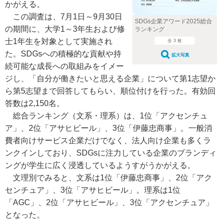
かがえる。
この調査は、7月1日～9月30日
SDGs企業アワード2025総合
の期間に、大学1～3年生および修
ランキング
士1年生を対象として実施され
全 3 枚
た。SDGsへの積極的な貢献や持
拡大写真
続可能な成長への取組みをイメー
ジし、「自分が働きたいと思える企業」について第1志望か
ら第5志望まで回答してもらい、順位付けを行った。有効回
答数は2,150名。
総合ランキング（文系・理系）は、1位「アクセンチュ
ア」、2位「アサヒビール」、3位「伊藤忠商事」。一般消
費者向けサービス企業だけでなく、法人向け企業も多くラ
ンクインしており、SDGsに注力している企業のブランディ
ングが学生に広く浸透しているようすがうかがえる。
文理別でみると、文系は1位「伊藤忠商事」、2位「アク
センチュア」、3位「アサヒビール」。理系は1位
「AGC」、2位「アサヒビール」、3位「アクセンチュア」
となった。