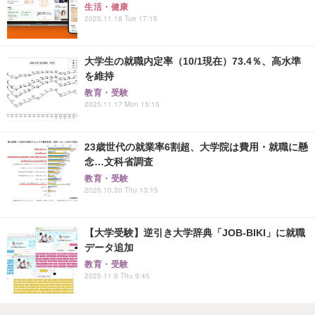
生活・健康
2025.11.18 Tue 17:15
大学生の就職内定率（10/1現在）73.4％、高水準
を維持
教育・受験
2025.11.17 Mon 15:15
23歳世代の就業率6割超、大学院は費用・就職に懸
念…文科省調査
教育・受験
2025.10.30 Thu 13:15
【大学受験】逆引き大学辞典「JOB-BIKI」に就職
データ追加
教育・受験
2025.11.6 Thu 9:45