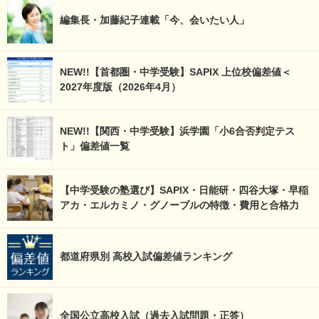
編集長・加藤紀子連載「今、会いたい人」
NEW!!【首都圏・中学受験】SAPIX 上位校偏差値＜
2027年度版（2026年4月）
NEW!!【関西・中学受験】浜学園「小6合否判定テス
ト」偏差値一覧
【中学受験の塾選び】SAPIX・日能研・四谷大塚・早稲
アカ・エルカミノ・グノーブルの特徴・費用と合格力
都道府県別 高校入試偏差値ランキング
全国公立高校入試（過去入試問題・正答）