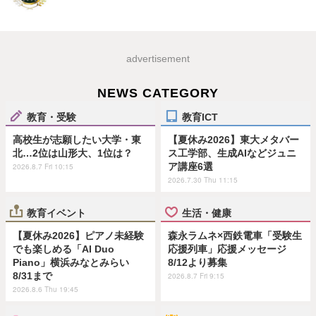
advertisement
NEWS CATEGORY
教育・受験
教育ICT
高校生が志願したい大学・東
【夏休み2026】東大メタバー
北…2位は山形大、1位は？
ス工学部、生成AIなどジュニ
ア講座6選
2026.8.7 Fri 10:15
2026.7.30 Thu 11:15
教育イベント
生活・健康
【夏休み2026】ピアノ未経験
森永ラムネ×西鉄電車「受験生
でも楽しめる「AI Duo
応援列車」応援メッセージ
Piano」横浜みなとみらい
8/12より募集
8/31まで
2026.8.7 Fri 9:15
2026.8.6 Thu 19:45