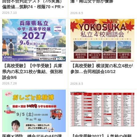
回合不合判定テスト（7/5実施）
灘・南山女子部が優勝
偏差値…筑駒74・桜蔭70＜PR＞
2026.7.10
2026.8.5
【高校受験】【中学受験】兵庫
【高校受験】横須賀の私立4校が
県内の私立31校が集結、個別相
参加…合同相談会10/12
談会9/6
2026.7.28
2026.8.5
医療✕消防、縫合デモやAED講
【中学受験2027】人気校の併願