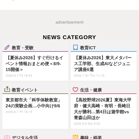
advertisement
NEWS CATEGORY
教育・受験
教育ICT
【夏休み2026】すぐ行けるイ
【夏休み2026】東大メタバー
ベント情報おまとめ便＜8/9-
ス工学部、生成AIなどジュニ
15開催＞
ア講座6選
2026.8.7 Fri 19:45
2026.7.30 Thu 11:15
教育イベント
生活・健康
東京都市大「科学体験教室」
【高校野球2026夏】東海大甲
24の実験企画…小中向け9/6
府・健大高崎・有明・長崎日
大が勝利…第4日は遊学館vs
2026.8.7 Fri 18:15
青森山田ほか
2026.8.8 Sat 9:52
デジタル生活
趣味・娯楽