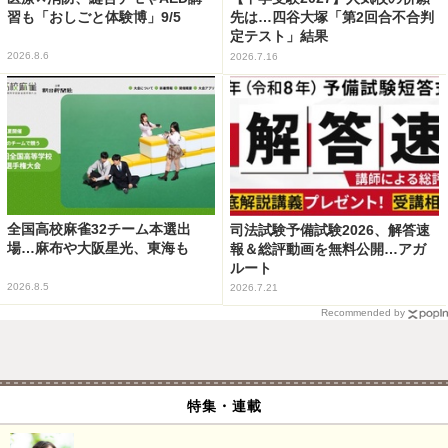
習も「おしごと体験博」9/5
先は…四谷大塚「第2回合不合判
定テスト」結果
2026.8.6
2026.7.16
全国高校麻雀32チーム本選出
司法試験予備試験2026、解答速
場…麻布や大阪星光、東海も
報＆総評動画を無料公開…アガ
ルート
2026.8.5
2026.7.21
Recommended by
特集・連載