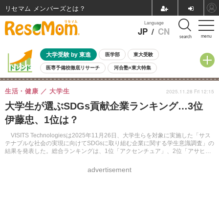
リセマム メンバーズ
Language
JP
/
CN
menu
search
大学受験 by 東進
医学部
東大受験
医専予備校徹底リサーチ
河合塾×東大特集
親子で考える大学選び
高校受験
中学受験
小学校受験
生活・健康
大学生
2025.11.28 Fri 12:15
共通テスト
夏休み
8月開催学校説明会・相談会
大学生が選ぶSDGs貢献企業ランキング…3位
8月開催イベント・WS
全国公立高校 過去問
人気記事
伊藤忠、1位は？
自由研究教材（小学生向け）
自由研究教材（中学生向け）
ランキング
VISITS Technologiesは2025年11月26日、大学生らを対象に実施した「サス
テナブルな社会の実現に向けてSDGsに取り組む企業に関する学生意識調査」の
結果を発表した。総合ランキングは、1位「アクセンチュア」、2位「アサヒビ
ール」、3位「伊藤忠商事」。SDGsの取組みが企業選びの重要指標になってい
ることがうかがえる。
advertisement