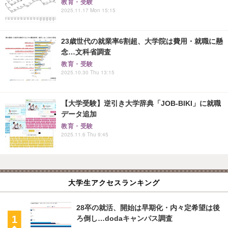
教育・受験
2025.11.17 Mon 15:15
23歳世代の就業率6割超、大学院は費用・就職に懸
念…文科省調査
教育・受験
2025.10.30 Thu 13:15
【大学受験】逆引き大学辞典「JOB-BIKI」に就職
データ追加
教育・受験
2025.11.6 Thu 9:45
大学生アクセスランキング
28卒の就活、開始は早期化・内々定希望は後
ろ倒し…dodaキャンパス調査