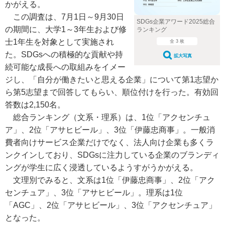
かがえる。
この調査は、7月1日～9月30日
SDGs企業アワード2025総合
の期間に、大学1～3年生および修
ランキング
士1年生を対象として実施され
全 3 枚
た。SDGsへの積極的な貢献や持
拡大写真
続可能な成長への取組みをイメー
ジし、「自分が働きたいと思える企業」について第1志望か
ら第5志望まで回答してもらい、順位付けを行った。有効回
答数は2,150名。
総合ランキング（文系・理系）は、1位「アクセンチュ
ア」、2位「アサヒビール」、3位「伊藤忠商事」。一般消
費者向けサービス企業だけでなく、法人向け企業も多くラ
ンクインしており、SDGsに注力している企業のブランディ
ングが学生に広く浸透しているようすがうかがえる。
文理別でみると、文系は1位「伊藤忠商事」、2位「アク
センチュア」、3位「アサヒビール」。理系は1位
「AGC」、2位「アサヒビール」、3位「アクセンチュア」
となった。