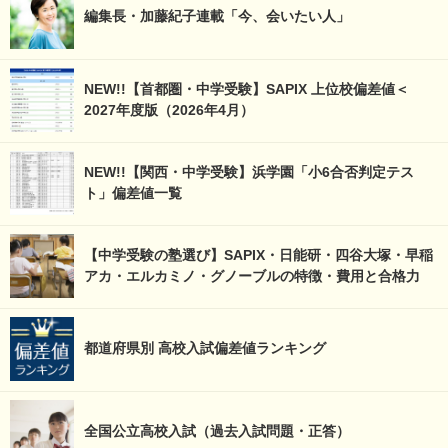
編集長・加藤紀子連載「今、会いたい人」
NEW!!【首都圏・中学受験】SAPIX 上位校偏差値＜
2027年度版（2026年4月）
NEW!!【関西・中学受験】浜学園「小6合否判定テス
ト」偏差値一覧
【中学受験の塾選び】SAPIX・日能研・四谷大塚・早稲
アカ・エルカミノ・グノーブルの特徴・費用と合格力
都道府県別 高校入試偏差値ランキング
全国公立高校入試（過去入試問題・正答）