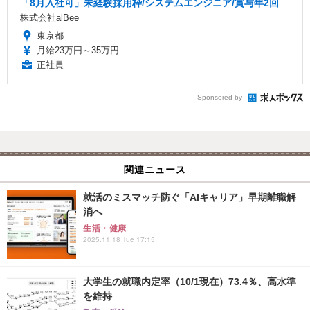
「8月入社可」未経験採用枠/システムエンジニア/賞与年2回
株式会社alBee
東京都
月給23万円～35万円
正社員
Sponsored by
関連ニュース
就活のミスマッチ防ぐ「AIキャリア」早期離職解
消へ
生活・健康
2025.11.18 Tue 17:15
大学生の就職内定率（10/1現在）73.4％、高水準
を維持