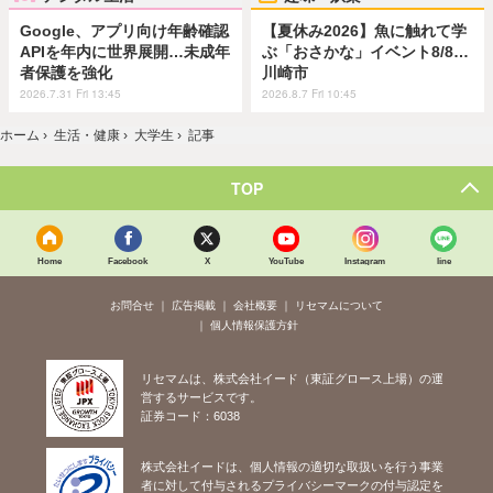
Google、アプリ向け年齢確認
【夏休み2026】魚に触れて学
APIを年内に世界展開…未成年
ぶ「おさかな」イベント8/8…
者保護を強化
川崎市
2026.7.31 Fri 13:45
2026.8.7 Fri 10:45
ホーム
›
生活・健康
›
大学生
›
記事
TOP
Home
Facebook
X
YouTube
Instagram
line
お問合せ
広告掲載
会社概要
リセマムについて
個人情報保護方針
リセマムは、株式会社イード（東証グロース上場）の運
営するサービスです。
証券コード：6038
株式会社イードは、個人情報の適切な取扱いを行う事業
者に対して付与されるプライバシーマークの付与認定を