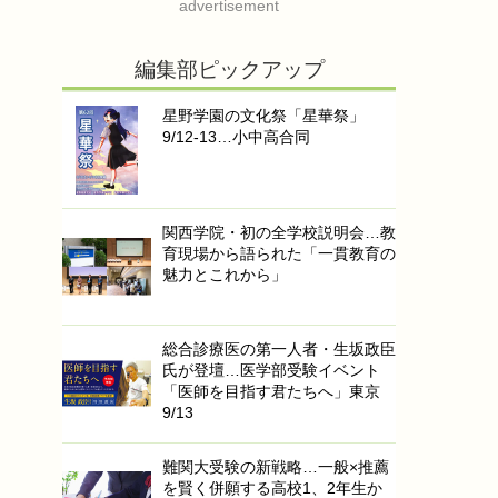
advertisement
編集部ピックアップ
星野学園の文化祭「星華祭」
9/12-13…小中高合同
関西学院・初の全学校説明会…教
育現場から語られた「一貫教育の
魅力とこれから」
総合診療医の第一人者・生坂政臣
氏が登壇…医学部受験イベント
「医師を目指す君たちへ」東京
9/13
難関大受験の新戦略…一般×推薦
を賢く併願する高校1、2年生か