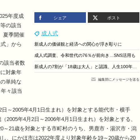
025年度成
シェア
ポスト
式等の該当
成人式
人。夏季開催
人式」から
新成人の価値観と経済への関心が浮き彫りに
成人式調査、令和世代の76％が前向き…SNS活用も
の該当者数
新成人の7割が「18歳は大人」と認識、人生100年時代の意識調査
でに対象年
編集部にメッセージを送る
との単純な
、年々該当
月2日～2005年4月1日生まれ）を対象とする能代市・横手
（2005年4月2日～2006年4月1日生まれ）を対象とする、
20～21歳を対象とする市町村のうち、男鹿市・湯沢市・潟
し、にかほ市は2022年度より対象年齢を19～20歳から20