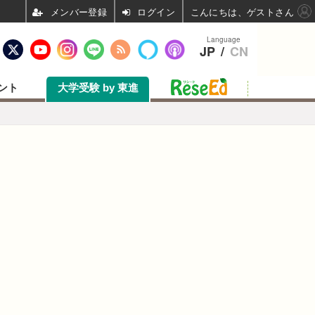
ログイン
こんにちは、ゲストさん
Language
JP
/
CN
ント
大学受験 by 東進