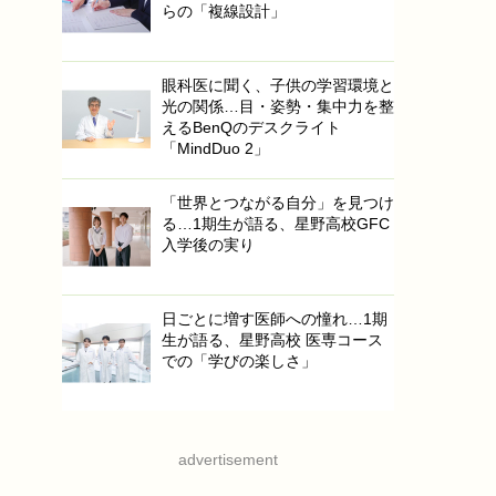
らの「複線設計」
眼科医に聞く、子供の学習環境と
光の関係…目・姿勢・集中力を整
えるBenQのデスクライト
「MindDuo 2」
「世界とつながる自分」を見つけ
る…1期生が語る、星野高校GFC
入学後の実り
日ごとに増す医師への憧れ…1期
生が語る、星野高校 医専コース
での「学びの楽しさ」
advertisement