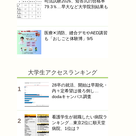
司法試験2026、短答式の合格率
79.3％…早大など大学院別結果も
医療✕消防、縫合デモやAED講習
も「おしごと体験博」9/5
大学生アクセスランキング
28卒の就活、開始は早期化・
内々定希望は後ろ倒し…
dodaキャンパス調査
看護学生が就職したい病院ラ
ンキング…東京2位に順天堂
病院、1位は？