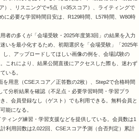
コア）、リスニングで+5点（=35スコア）、ライティングで
めに必要な学習時間目安は、R129時間、L57時間、W80時
用者の多くが「会場受験・2025年度第3回」の結果を入力
迷いを最小化するため、初期選択を「会場受験」「2025年
）し、アップロードしてほしい画像の例を、会場試験の
た。これにより、結果公開直後にアクセスした際も、迷わず
している。
面を用意（CSEスコア／正答数の2枚）、Step2で合格時間
ドして分析結果を確認（不足点・必要学習時間・学習プラ
でき、会員登録なし（ゲスト）でも利用できる。無料会員と
が可能になる。
イティング練習・学習支援などを提供している。会員数は1
ビ累計利用回数は2,022回、CSEスコア予測（合否判定）累計