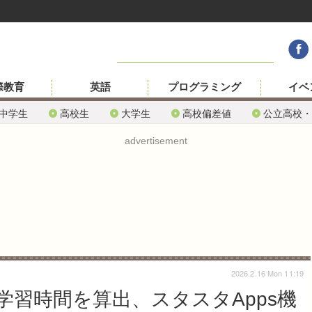
際教育
英語
プログラミング
イベ
中学生
高校生
大学生
高校偏差値
公立高校・
advertisement
2026.2.16 Mon 11:19
学習時間を算出、スタスタApps機