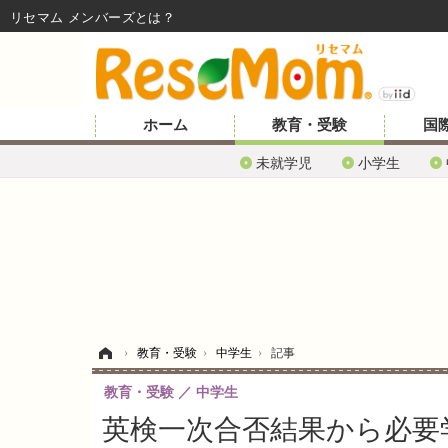
リセマム メンバーズ
ホーム
教育・受験
国
未就学児
小学生
ホーム
›
教育・受験
›
中学生
›
記事
教育・受験
中学生
英検一次合否結果から必要