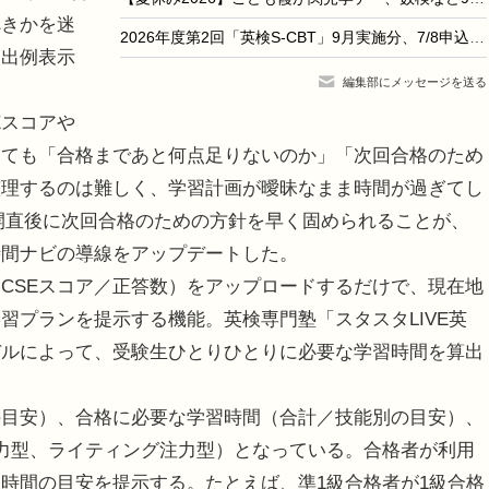
べきかを迷
2026年度第2回「英検S-CBT」9月実施分、7/8申込開始
提出例表示
編集部にメッセージを送る
Eスコアや
見ても「合格まであと何点足りないのか」「次回合格のため
整理するのは難しく、学習計画が曖昧なまま時間が過ぎてし
公開直後に次回合格のための方針を早く固められることが、
時間ナビの導線をアップデートした。
CSEスコア／正答数）をアップロードするだけで、現在地
習プランを提示する機能。英検専門塾「スタスタLIVE英
デルによって、受験生ひとりひとりに必要な学習時間を算出
目安）、合格に必要な学習時間（合計／技能別の目安）、
力型、ライティング注力型）となっている。合格者が利用
時間の目安を提示する。たとえば、準1級合格者が1級合格