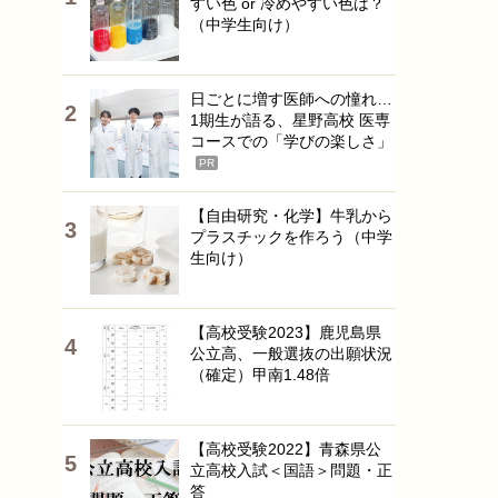
すい色 or 冷めやすい色は？
（中学生向け）
日ごとに増す医師への憧れ…
1期生が語る、星野高校 医専
コースでの「学びの楽しさ」
PR
【自由研究・化学】牛乳から
プラスチックを作ろう（中学
生向け）
【高校受験2023】鹿児島県
公立高、一般選抜の出願状況
（確定）甲南1.48倍
【高校受験2022】青森県公
立高校入試＜国語＞問題・正
答