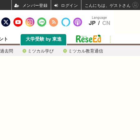
ログイン
こんにちは、ゲストさん
Language
JP
/
CN
ント
大学受験 by 東進
過去問
ミツカル学び
ミツカル教育通信