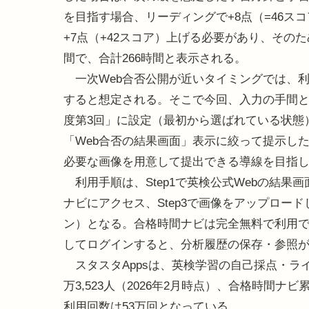
を目指す場合、リーディングで+8点（=46ス
+7点（+42スコア）上げる必要があり、そのた
間で、合計266時間と表示される。
一次Web合否公開が近いタイミングでは、利
すると想定される。そこで今回、入力の手間と
度第3回」に設定（最初から選ばれている状態
「Web合否の結果画面」表示に絞って提示し
必要な画像を用意して提出できる導線を目指
利用手順は、Step1で英検公式Webの結果画
ナビにアクセス、Step3で画像をアップロー
ン）となる。合格時間ナビは完全無料で利用
してログインすると、分析履歴の保存・参照
スタスタAppsは、英検学習の自己採点・ラ
万3,523人（2026年2月時点）、合格時間ナ
利用回数は53万回となっている。