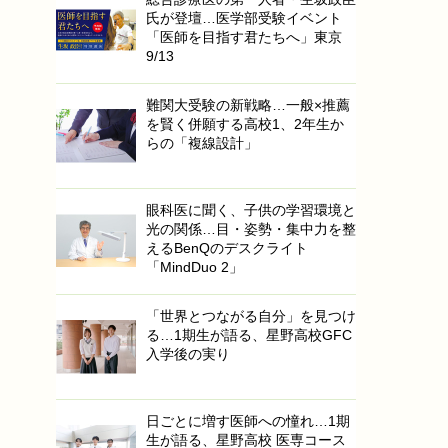
氏が登壇…医学部受験イベント
「医師を目指す君たちへ」東京
9/13
難関大受験の新戦略…一般×推薦
を賢く併願する高校1、2年生か
らの「複線設計」
眼科医に聞く、子供の学習環境と
光の関係…目・姿勢・集中力を整
えるBenQのデスクライト
「MindDuo 2」
「世界とつながる自分」を見つけ
る…1期生が語る、星野高校GFC
入学後の実り
日ごとに増す医師への憧れ…1期
生が語る、星野高校 医専コース