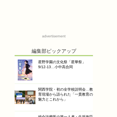
advertisement
編集部ピックアップ
星野学園の文化祭「星華祭」
9/12-13…小中高合同
関西学院・初の全学校説明会…教
育現場から語られた「一貫教育の
魅力とこれから」
総合診療医の第一人者・生坂政臣