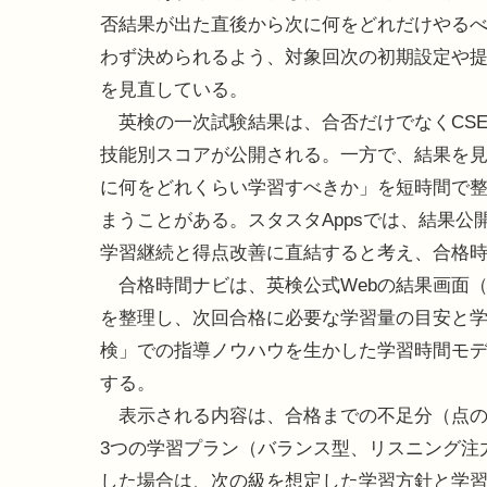
否結果が出た直後から次に何をどれだけやる
わず決められるよう、対象回次の初期設定や
を見直している。
英検の一次試験結果は、合否だけでなくCS
技能別スコアが公開される。一方で、結果を
に何をどれくらい学習すべきか」を短時間で
まうことがある。スタスタAppsでは、結果
学習継続と得点改善に直結すると考え、合格
合格時間ナビは、英検公式Webの結果画面（
を整理し、次回合格に必要な学習量の目安と学
検」での指導ノウハウを生かした学習時間モ
する。
表示される内容は、合格までの不足分（点の
3つの学習プラン（バランス型、リスニング注
した場合は、次の級を想定した学習方針と学習