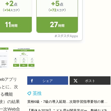
ebアプリ
シェア
ポスト
もとに、次
英検
する機能
試験）の結果
英検6級・7級の導入延期…次期学習指導要領の審議踏まえ見直し
一次Web合
【夏休み2026】こども霞が関見学デー、数検など9団体が「検定体験」7/29・30