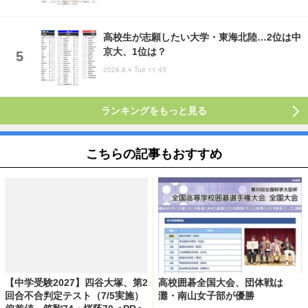
高校生が志願したい大学・東海北陸…2位は中
京大、1位は？
2026.8.4 Tue 11:45
ランキングをもっと見る
こちらの記事もおすすめ
【中学受験2027】四谷大塚、第2
高校囲碁全国大会、団体戦は
回合不合判定テスト（7/5実施）
灘・南山女子部が優勝