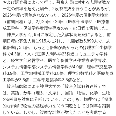
および調査書によって行う。募集人員に対する志願者数が
一定の倍率を超えた場合、2段階選抜を行うことがあるが、
2026年度は実施されなかった。2026年度の個別学力検査
（前期日程）は、2月25日・26日（医学部医学科・医療創
成工学科・保健学科看護学専攻のみ）の日程で実施した。
神戸大学が2月6日に確定した入試状況速報によると、前
期日程の募集人員1,915人に対し、志願者数5,899人で、志
願倍率は3.1倍。もっとも倍率が高かったのは理学部生物学
科で4.3倍。ついで国際人間科学部発達コミュニティ学科
と、経営学部経営学科、医学部保健学科作業療法学専攻、
システム情報学部システム情報学科が4.0倍、理学部惑星学
科3.9倍、工学部機械工学科3.8倍、理学部数学科と医療創成
工学科が3.6倍、工学部建築学科3.5倍など。
駿台講師陣による神戸大学の「駿台入試解答速報」で
は、英語、数学（理系・文系）、国語、物理、化学、生物
の6科目を対象に分析している。このうち、物理では「標準
的な内容で物理の基礎学力を問う問題としては例年を踏襲
している。しかし、複雑な計算が増えたことを考慮する