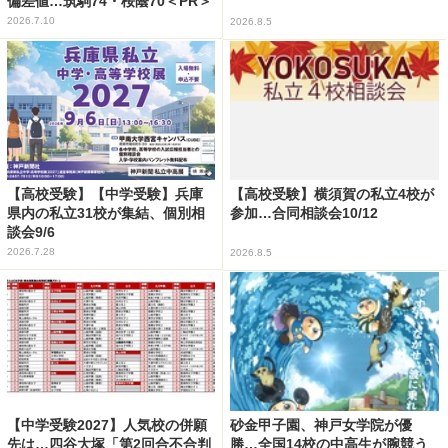
偏差値…筑駒74・桜蔭70＜PR＞
2026.7.10
2026.8.5
【高校受験】【中学受験】兵庫
【高校受験】横須賀の私立4校が
県内の私立31校が集結、個別相
参加…合同相談会10/12
談会9/6
2026.7.28
2026.8.5
【中学受験2027】人気校の併願
砂金甲子園、神戸女学院が優
先は…四谷大塚「第2回合不合判
勝…全国14校の中高生が腕競う