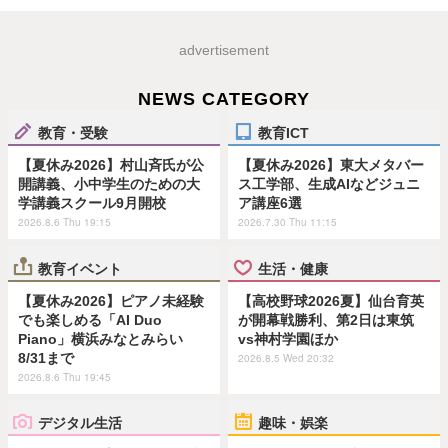
advertisement
NEWS CATEGORY
教育・受験
教育ICT
【夏休み2026】村山斉氏が公
【夏休み2026】東大メタバー
開講義、小中学生のための大
ス工学部、生成AIなどジュニ
学講義スクール9月開校
ア講座6選
2026.8.6 Thu 19:15
2026.7.30 Thu 11:15
教育イベント
生活・健康
【夏休み2026】ピアノ未経験
【高校野球2026夏】仙台育英
でも楽しめる「AI Duo
が開幕戦勝利、第2日は東筑
Piano」横浜みなとみらい
vs神村学園ほか
8/31まで
2026.8.5 Wed 20:32
2026.8.6 Thu 19:45
デジタル生活
趣味・娯楽