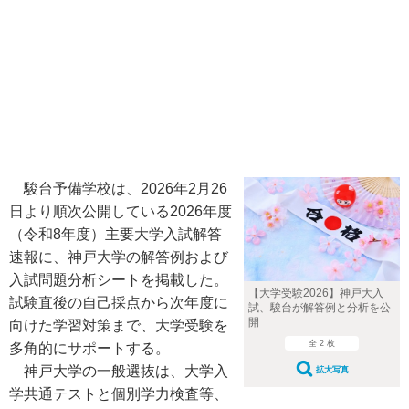
駿台予備学校は、2026年2月26
日より順次公開している2026年度
（令和8年度）主要大学入試解答
速報に、神戸大学の解答例および
入試問題分析シートを掲載した。
【大学受験2026】神戸大入
試験直後の自己採点から次年度に
試、駿台が解答例と分析を公
開
向けた学習対策まで、大学受験を
全 2 枚
多角的にサポートする。
神戸大学の一般選抜は、大学入
拡大写真
学共通テストと個別学力検査等、