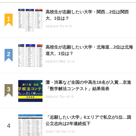
高校生が志願したい大学・関西…2位は関西
大、1位は？
2026.8.6 Thu 9:15
高校生が志願したい大学・北海道…2位は北海
道大、1位は？
2026.8.5 Wed 12:15
灘・渋幕など全国の中高生18名が入賞…京進
「数学解法コンテスト」結果発表
2026.8.6 Thu 16:15
「志願したい大学」6エリアで私立が1位…国
公立志向は2年連続低下
2026.7.28 Tue 17:27