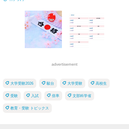
advertisement
大学受験2026
駿台
大学受験
高校生
受験
入試
倍率
文部科学省
教育・受験 トピックス