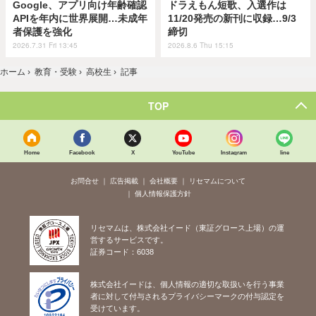
Google、アプリ向け年齢確認
ドラえもん短歌、入選作は
APIを年内に世界展開…未成年
11/20発売の新刊に収録…9/3
者保護を強化
締切
2026.7.31 Fri 13:45
2026.8.6 Thu 15:15
ホーム
›
教育・受験
›
高校生
›
記事
TOP
Home
Facebook
X
YouTube
Instagram
line
お問合せ
広告掲載
会社概要
リセマムについて
個人情報保護方針
リセマムは、株式会社イード（東証グロース上場）の運
営するサービスです。
証券コード：6038
株式会社イードは、個人情報の適切な取扱いを行う事業
者に対して付与されるプライバシーマークの付与認定を
受けています。