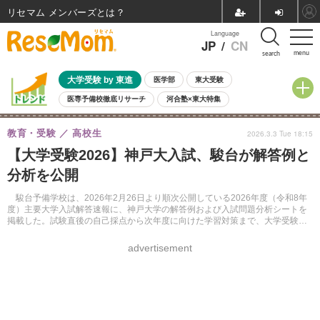
リセマム メンバーズ
Language
JP
/
CN
menu
search
大学受験 by 東進
医学部
東大受験
医専予備校徹底リサーチ
河合塾×東大特集
親子で考える大学選び
高校受験
中学受験
小学校受験
教育・受験
高校生
2026.3.3 Tue 18:15
共通テスト
夏休み
8月開催学校説明会・相談会
【大学受験2026】神戸大入試、駿台が解答例と
8月開催イベント・WS
全国公立高校 過去問
人気記事
分析を公開
自由研究教材（小学生向け）
自由研究教材（中学生向け）
ランキング
駿台予備学校は、2026年2月26日より順次公開している2026年度（令和8年
度）主要大学入試解答速報に、神戸大学の解答例および入試問題分析シートを
掲載した。試験直後の自己採点から次年度に向けた学習対策まで、大学受験を
多角的にサポートする。
advertisement