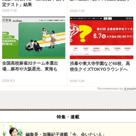
定テスト」結果
2026.7.16
2026.7.29
全国高校麻雀32チーム本選出
渋幕や東大寺学園など40校、高
場…麻布や大阪星光、東海も
校生クイズTOKYOラウンドへ
2026.8.5
2026.7.29
Recommended by
特集・連載
編集長・加藤紀子連載「今、会いたい人」