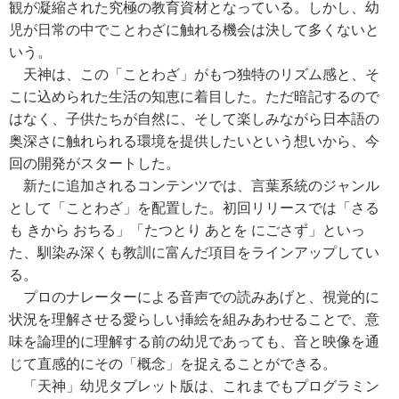
観が凝縮された究極の教育資材となっている。しかし、幼
児が日常の中でことわざに触れる機会は決して多くないと
いう。
天神は、この「ことわざ」がもつ独特のリズム感と、そ
こに込められた生活の知恵に着目した。ただ暗記するので
はなく、子供たちが自然に、そして楽しみながら日本語の
奥深さに触れられる環境を提供したいという想いから、今
回の開発がスタートした。
新たに追加されるコンテンツでは、言葉系統のジャンル
として「ことわざ」を配置した。初回リリースでは「さる
も きから おちる」「たつとり あとを にごさず」といっ
た、馴染み深くも教訓に富んだ項目をラインアップしてい
る。
プロのナレーターによる音声での読みあげと、視覚的に
状況を理解させる愛らしい挿絵を組みあわせることで、意
味を論理的に理解する前の幼児であっても、音と映像を通
じて直感的にその「概念」を捉えることができる。
「天神」幼児タブレット版は、これまでもプログラミン