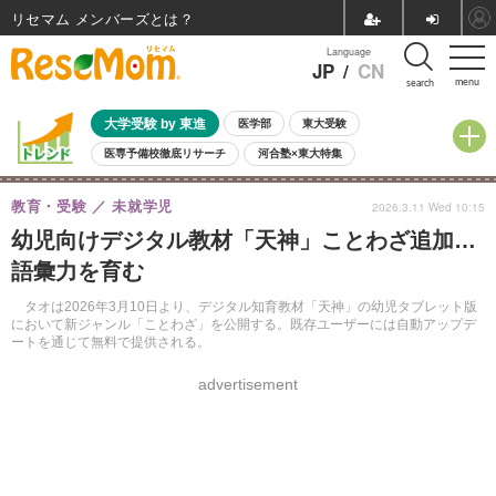
リセマム メンバーズ
Language
JP
/
CN
menu
search
大学受験 by 東進
医学部
東大受験
医専予備校徹底リサーチ
河合塾×東大特集
親子で考える大学選び
高校受験
中学受験
小学校受験
教育・受験
未就学児
2026.3.11 Wed 10:15
共通テスト
夏休み
8月開催学校説明会・相談会
幼児向けデジタル教材「天神」ことわざ追加…
8月開催イベント・WS
全国公立高校 過去問
人気記事
語彙力を育む
自由研究教材（小学生向け）
自由研究教材（中学生向け）
ランキング
タオは2026年3月10日より、デジタル知育教材「天神」の幼児タブレット版
において新ジャンル「ことわざ」を公開する。既存ユーザーには自動アップデ
ートを通じて無料で提供される。
advertisement