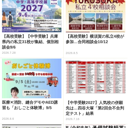
【高校受験】【中学受験】兵庫
【高校受験】横須賀の私立4校が
県内の私立31校が集結、個別相
参加…合同相談会10/12
談会9/6
2026.7.28
2026.8.5
医療✕消防、縫合デモやAED講
【中学受験2027】人気校の併願
習も「おしごと体験博」9/5
先は…四谷大塚「第2回合不合判
定テスト」結果
2026.8.6
2026.7.16