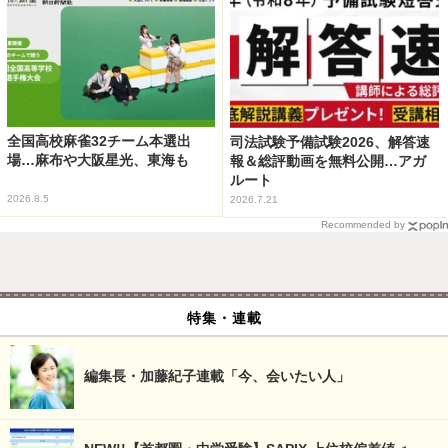
全国高校麻雀32チーム本選出
司法試験予備試験2026、解答速
場…麻布や大阪星光、東海も
報＆総評動画を無料公開…アガ
ルート
2026.8.5
2026.7.21
Recommended by
特集・連載
編集長・加藤紀子連載「今、会いたい人」