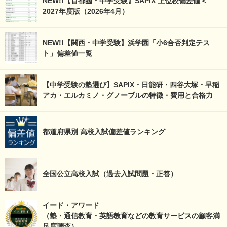
NEW!!【首都圏・中学受験】SAPIX 上位校偏差値＜
2027年度版（2026年4月）
NEW!!【関西・中学受験】浜学園「小6合否判定テス
ト」偏差値一覧
【中学受験の塾選び】SAPIX・日能研・四谷大塚・早稲
アカ・エルカミノ・グノーブルの特徴・費用と合格力
都道府県別 高校入試偏差値ランキング
全国公立高校入試（過去入試問題・正答）
イード・アワード
（塾・通信教育・英語教育などの教育サービスの顧客満
足度調査）