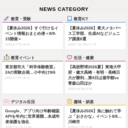
NEWS CATEGORY
教育・受験
教育ICT
【夏休み2026】すぐ行けるイ
【夏休み2026】東大メタバー
ベント情報おまとめ便＜8/9-
ス工学部、生成AIなどジュニ
15開催＞
ア講座6選
2026.8.7 Fri 19:45
2026.7.30 Thu 11:15
教育イベント
生活・健康
東京都市大「科学体験教室」
【高校野球2026夏】東海大甲
24の実験企画…小中向け9/6
府・健大高崎・有明・長崎日
大が勝利…第4日は遊学館vs
2026.8.7 Fri 18:15
青森山田ほか
2026.8.8 Sat 9:52
デジタル生活
趣味・娯楽
Google、アプリ向け年齢確認
【夏休み2026】魚に触れて学
APIを年内に世界展開…未成年
ぶ「おさかな」イベント8/8…
者保護を強化
川崎市
2026.7.31 Fri 13:45
2026.8.7 Fri 10:45