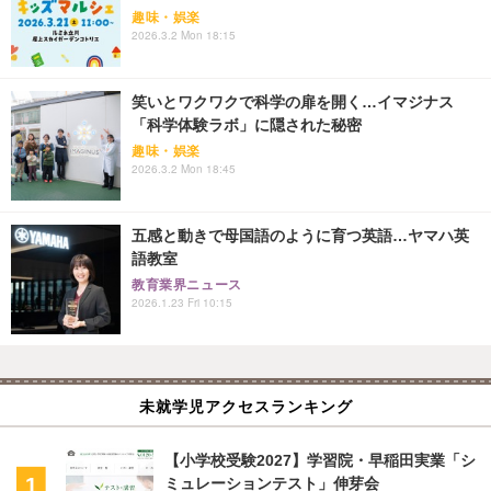
趣味・娯楽
2026.3.2 Mon 18:15
笑いとワクワクで科学の扉を開く…イマジナス
「科学体験ラボ」に隠された秘密
趣味・娯楽
2026.3.2 Mon 18:45
五感と動きで母国語のように育つ英語…ヤマハ英
語教室
教育業界ニュース
2026.1.23 Fri 10:15
未就学児アクセスランキング
【小学校受験2027】学習院・早稲田実業「シ
ミュレーションテスト」伸芽会