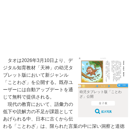
タオは2026年3月10日より、デ
ジタル知育教材「天神」の幼児タ
ブレット版において新ジャンル
「ことわざ」を公開する。既存ユ
ーザーには自動アップデートを通
幼児タブレット版「ことわ
ざ」公開
じて無料で提供される。
全 2 枚
現代の教育において、語彙力の
低下や読解力の不足が課題として
拡大写真
あげられる中、日本に古くから伝
わる「ことわざ」は、限られた言葉の中に深い洞察と道徳