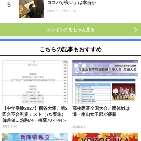
コスパが良い」は本当か
2025.6.27 Fri 17:15
ランキングをもっと見る
こちらの記事もおすすめ
【中学受験2027】四谷大塚、第2
高校囲碁全国大会、団体戦は
回合不合判定テスト（7/5実施）
灘・南山女子部が優勝
偏差値…筑駒74・桜蔭70＜PR＞
2026.7.10
2026.8.5