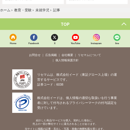
ホーム
›
教育・受験
›
未就学児
›
記事
TOP
Home
Facebook
X
YouTube
Instagram
line
お問合せ
広告掲載
会社概要
リセマムについて
個人情報保護方針
リセマムは、株式会社イード（東証グロース上場）の運
営するサービスです。
証券コード：6038
株式会社イードは、個人情報の適切な取扱いを行う事業
者に対して付与されるプライバシーマークの付与認定を
受けています。
紹介した商品/サービスを購入、契約した場合に、
売上の一部が弊社サイトに還元されることがあります。
当サイトに掲載の記事・見出し・写真・画像の無断転載を禁じます。