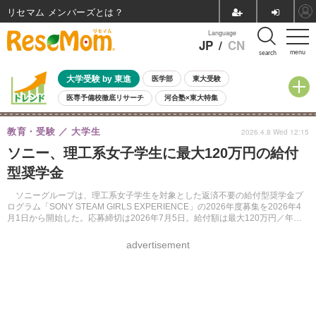
リセマム メンバーズ
Language
JP
/
CN
menu
search
大学受験 by 東進
医学部
東大受験
医専予備校徹底リサーチ
河合塾×東大特集
親子で考える大学選び
高校受験
中学受験
小学校受験
教育・受験
大学生
2026.4.8 Wed 12:15
共通テスト
夏休み
8月開催学校説明会・相談会
ソニー、理工系女子学生に最大120万円の給付
8月開催イベント・WS
全国公立高校 過去問
人気記事
型奨学金
自由研究教材（小学生向け）
自由研究教材（中学生向け）
ランキング
ソニーグループは、理工系女子学生を対象とした返済不要の給付型奨学金プ
ログラム「SONY STEAM GIRLS EXPERIENCE」の2026年度募集を2026年4
月1日から開始した。応募締切は2026年7月5日。給付額は最大120万円／年
で、奨学生予定数は約10名。
advertisement