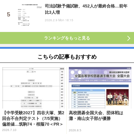
司法試験予備試験、452人が最終合格…前年
比3人増
2026.2.9 Mon 18:15
ランキングをもっと見る
こちらの記事もおすすめ
【中学受験2027】四谷大塚、第2
高校囲碁全国大会、団体戦は
回合不合判定テスト（7/5実施）
灘・南山女子部が優勝
偏差値…筑駒74・桜蔭70＜PR＞
2026.7.10
2026.8.5