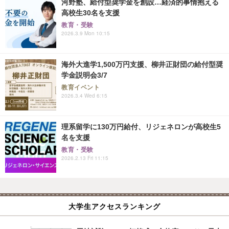
河野塾、給付型奨学金を創設…経済的事情抱える
高校生30名を支援
教育・受験
2026.3.9 Mon 10:15
海外大進学1,500万円支援、柳井正財団の給付型奨
学金説明会3/7
教育イベント
2026.3.4 Wed 6:15
理系留学に130万円給付、リジェネロンが高校生5
名を支援
教育・受験
2026.2.13 Fri 11:15
大学生アクセスランキング