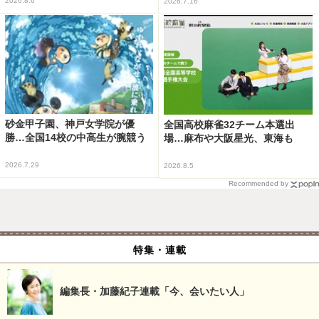
2026.8.6
2026.7.16
砂金甲子園、神戸女学院が優
全国高校麻雀32チーム本選出
勝…全国14校の中高生が腕競う
場…麻布や大阪星光、東海も
2026.7.29
2026.8.5
Recommended by
特集・連載
編集長・加藤紀子連載「今、会いたい人」