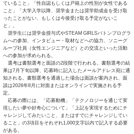
ていること」「性自認もしくは戸籍上の性別が女性である
こと」「大学入学以降、奨学金または奨学助成金を受け取
ったことがない、もしくは今後受け取る予定がないこ
と」。
奨学生には奨学金授与式やSTEAM GIRLSバトンプログラ
ムへの参加、インタビュー・取材などへの協力、ソニーグ
ループ社員（女性エンジニアなど）との交流といった活動
への参加が求められる。
選考は書類選考と面談の2段階で行われる。書類選考の結
果は7月下旬以降、応募時に記入したメールアドレス宛に通
知される。書類選考を通過した場合は面談が案内され、面
談は2026年8月に対面またはオンラインで実施される予
定。
応募の際には、「応募動機」「テクノロジーを通じて実
現したい夢や好奇心について」「上記を実現するためにチ
ャレンジしてみたいこと、またはすでにチャレンジしてい
ること」の3項目をそれぞれ1,000文字以内で記入する必要
がある。