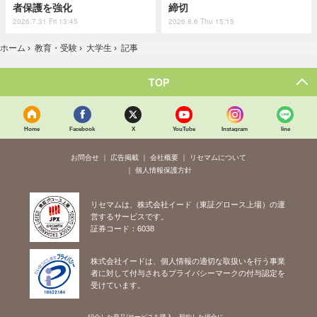
者保護を強化
締切
2026.7.31 Fri 13:45
2026.8.6 Thu 15:15
ホーム
›
教育・受験
›
大学生
›
記事
TOP
Home
Facebook
X
YouTube
Instagram
line
お問合せ
広告掲載
会社概要
リセマムについて
個人情報保護方針
リセマムは、株式会社イード（東証グロース上場）の運
営するサービスです。
証券コード：6038
株式会社イードは、個人情報の適切な取扱いを行う事業
者に対して付与されるプライバシーマークの付与認定を
受けています。
紹介した商品/サービスを購入、契約した場合に、