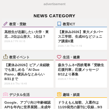
advertisement
NEWS CATEGORY
教育・受験
教育ICT
高校生が志願したい大学・東
【夏休み2026】東大メタバー
北…2位は山形大、1位は？
ス工学部、生成AIなどジュニ
ア講座6選
2026.8.7 Fri 10:15
2026.7.30 Thu 11:15
教育イベント
生活・健康
【夏休み2026】ピアノ未経験
森永ラムネ×西鉄電車「受験生
でも楽しめる「AI Duo
応援列車」応援メッセージ
Piano」横浜みなとみらい
8/12より募集
8/31まで
2026.8.7 Fri 9:15
2026.8.6 Thu 19:45
デジタル生活
趣味・娯楽
Google、アプリ向け年齢確認
ドラえもん短歌、入選作は
APIを年内に世界展開…未成年
11/20発売の新刊に収録…9/3