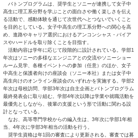
バトンプログラムは、奨学生とソニーが連携して女子中
高生に理工系分野を学ぶことの面白さや働く楽しさを伝え
る活動で、感動体験を通じて次世代へとつないでいくこと
を目的としている。女子中高生の理工系分野への関心を高
め、進路やキャリア選択におけるアンコンシャス・バイア
スやハードルを取り除くことを目指す。
活動内容は学年に応じて段階的に設計されている。学部1
年次はソニーの多様なエンジニアとの交流やソニーショー
ルーム見学、各種イベントへの参加（任意）のほか、女子
中高生と保護者向けの座談会（ソニー本社）または女子中
高生向けのオンライン座談会のいずれかを実施する。学部2
年次は母校訪問、学部3年次は自主企画とバトンプログラム
最終発表会に取り組む。学部4年次以降は学業や就職活動を
最優先としながら、後輩の支援という形で活動に関わる設
計となっている。
なお、高等専門学校からの編入生は、3年次に学部1年相
当、4年次に学部3年相当の活動を行う。
奨学生資格は年1回の審査により更新される。審査では募