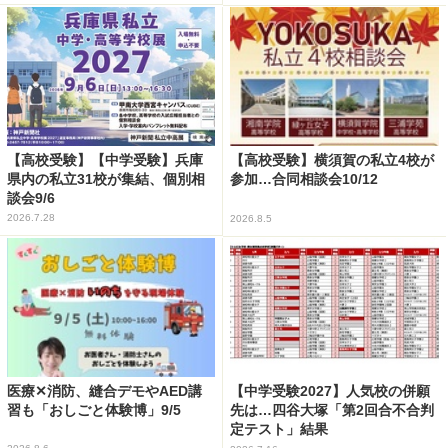
【高校受験】【中学受験】兵庫
【高校受験】横須賀の私立4校が
県内の私立31校が集結、個別相
参加…合同相談会10/12
談会9/6
2026.7.28
2026.8.5
医療✕消防、縫合デモやAED講
【中学受験2027】人気校の併願
習も「おしごと体験博」9/5
先は…四谷大塚「第2回合不合判
定テスト」結果