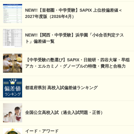
NEW!!【首都圏・中学受験】SAPIX 上位校偏差値＜
2027年度版（2026年4月）
NEW!!【関西・中学受験】浜学園「小6合否判定テス
ト」偏差値一覧
【中学受験の塾選び】SAPIX・日能研・四谷大塚・早稲
アカ・エルカミノ・グノーブルの特徴・費用と合格力
都道府県別 高校入試偏差値ランキング
全国公立高校入試（過去入試問題・正答）
イード・アワード