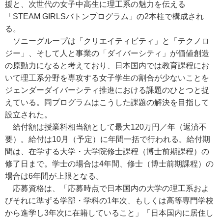
援と、次世代の女子中高生に理工系の魅力を伝える
「STEAM GIRLSバトンプログラム」の2本柱で構成され
る。
ソニーグループは「クリエイティビティ」と「テクノロ
ジー」、そして人と事業の「ダイバーシティ」が価値創造
の原動力になると考えており、日本国内では教育課程にお
いて理工系分野を専攻する女子学生の割合が少ないことを
ジェンダーダイバーシティ推進における課題のひとつと捉
えている。同プログラムはこうした課題の解決を目指して
設立された。
給付額は授業料相当額として最大120万円／年（返済不
要）。給付は10月（予定）に年間一括で行われる。給付期
間は、在学する大学・大学院修士課程（博士前期課程）の
修了日まで。学士の場合は4年間、修士（博士前期課程）の
場合は6年間が上限となる。
応募資格は、「応募時点で日本国内の大学の理工系およ
びそれに準ずる学部・学科の1年次、もしくは高等専門学校
から進学し3年次に在籍していること」「日本国内に居住し