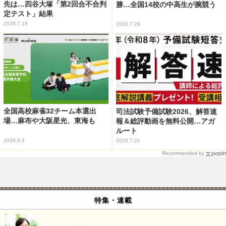
先は…四谷大塚「第2回合不合判
勝…全国14校の中高生が腕競う
定テスト」結果
2026.7.16
2026.7.29
全国高校麻雀32チーム本選出
司法試験予備試験2026、解答速
場…麻布や大阪星光、東海も
報＆総評動画を無料公開…アガ
ルート
2026.8.5
2026.7.21
Recommended by
特集・連載