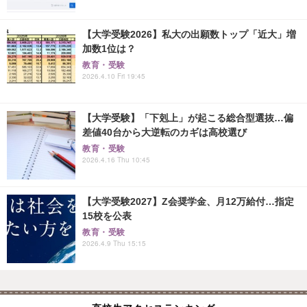
【大学受験2026】私大の出願数トップ「近大」増
加数1位は？
教育・受験
2026.4.10 Fri 19:45
【大学受験】「下剋上」が起こる総合型選抜…偏
差値40台から大逆転のカギは高校選び
教育・受験
2026.4.16 Thu 10:45
【大学受験2027】Z会奨学金、月12万給付…指定
15校を公表
教育・受験
2026.4.9 Thu 15:15