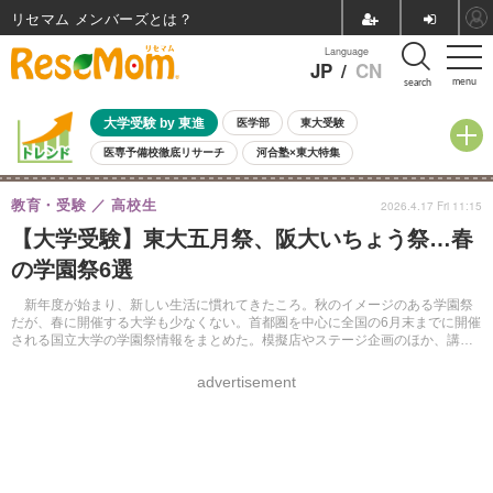
リセマム メンバーズ
Language
JP
/
CN
menu
search
大学受験 by 東進
医学部
東大受験
医専予備校徹底リサーチ
河合塾×東大特集
親子で考える大学選び
高校受験
中学受験
小学校受験
教育・受験
高校生
2026.4.17 Fri 11:15
共通テスト
夏休み
8月開催学校説明会・相談会
【大学受験】東大五月祭、阪大いちょう祭…春
8月開催イベント・WS
全国公立高校 過去問
人気記事
の学園祭6選
自由研究教材（小学生向け）
自由研究教材（中学生向け）
ランキング
新年度が始まり、新しい生活に慣れてきたころ。秋のイメージのある学園祭
だが、春に開催する大学も少なくない。首都圏を中心に全国の6月末までに開催
される国立大学の学園祭情報をまとめた。模擬店やステージ企画のほか、講演
会、研究室公開、子供向け講座など、各大学が趣向を凝らす。
advertisement