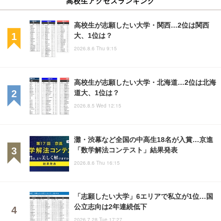
高校生アクセスランキング
高校生が志願したい大学・関西…2位は関西
大、1位は？
2026.8.6 Thu 9:15
高校生が志願したい大学・北海道…2位は北海
道大、1位は？
2026.8.5 Wed 12:15
灘・渋幕など全国の中高生18名が入賞…京進
「数学解法コンテスト」結果発表
2026.8.6 Thu 16:15
「志願したい大学」6エリアで私立が1位…国
公立志向は2年連続低下
2026.7.28 Tue 17:27