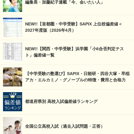
編集長・加藤紀子連載「今、会いたい人」
NEW!!【首都圏・中学受験】SAPIX 上位校偏差値＜
2027年度版（2026年4月）
NEW!!【関西・中学受験】浜学園「小6合否判定テス
ト」偏差値一覧
【中学受験の塾選び】SAPIX・日能研・四谷大塚・早稲
アカ・エルカミノ・グノーブルの特徴・費用と合格力
都道府県別 高校入試偏差値ランキング
全国公立高校入試（過去入試問題・正答）