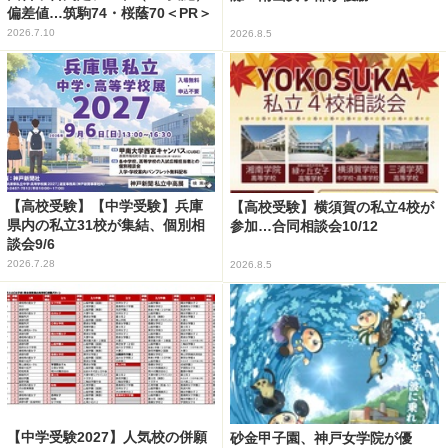
偏差値…筑駒74・桜蔭70＜PR＞
2026.7.10
2026.8.5
【高校受験】【中学受験】兵庫
【高校受験】横須賀の私立4校が
県内の私立31校が集結、個別相
参加…合同相談会10/12
談会9/6
2026.7.28
2026.8.5
【中学受験2027】人気校の併願
砂金甲子園、神戸女学院が優