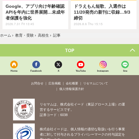
Google、アプリ向け年齢確認
ドラえもん短歌、入選作は
APIを年内に世界展開…未成年
11/20発売の新刊に収録…9/3
者保護を強化
締切
2026.7.31 Fri 13:45
2026.8.6 Thu 15:15
ホーム
›
教育・受験
›
高校生
›
記事
TOP
Home
Facebook
X
YouTube
Instagram
line
お問合せ
広告掲載
会社概要
リセマムについて
個人情報保護方針
リセマムは、株式会社イード（東証グロース上場）の運
営するサービスです。
証券コード：6038
株式会社イードは、個人情報の適切な取扱いを行う事業
者に対して付与されるプライバシーマークの付与認定を