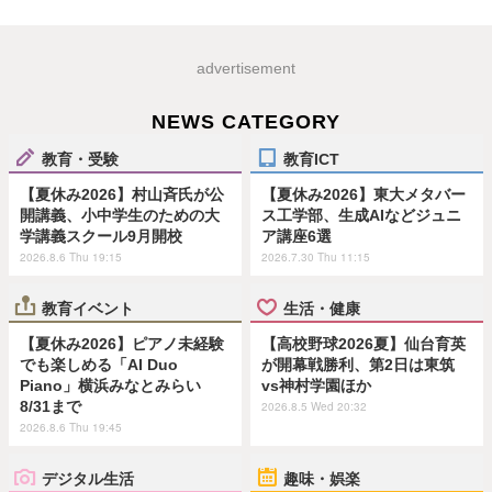
advertisement
NEWS CATEGORY
教育・受験
教育ICT
【夏休み2026】村山斉氏が公
【夏休み2026】東大メタバー
開講義、小中学生のための大
ス工学部、生成AIなどジュニ
学講義スクール9月開校
ア講座6選
2026.8.6 Thu 19:15
2026.7.30 Thu 11:15
教育イベント
生活・健康
【夏休み2026】ピアノ未経験
【高校野球2026夏】仙台育英
でも楽しめる「AI Duo
が開幕戦勝利、第2日は東筑
Piano」横浜みなとみらい
vs神村学園ほか
8/31まで
2026.8.5 Wed 20:32
2026.8.6 Thu 19:45
デジタル生活
趣味・娯楽