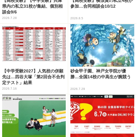
【高校受験】【中学受験】兵庫
【高校受験】横須賀の私立4校が
県内の私立31校が集結、個別相
参加…合同相談会10/12
談会9/6
2026.7.28
2026.8.5
【中学受験2027】人気校の併願
砂金甲子園、神戸女学院が優
先は…四谷大塚「第2回合不合判
勝…全国14校の中高生が腕競う
定テスト」結果
2026.7.16
2026.7.29