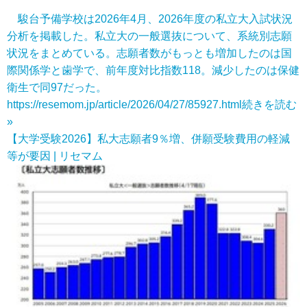
駿台予備学校は2026年4月、2026年度の私立大入試状況
分析を掲載した。私立大の一般選抜について、系統別志願
状況をまとめている。志願者数がもっとも増加したのは国
際関係学と歯学で、前年度対比指数118。減少したのは保健
衛生で同97だった。
https://resemom.jp/article/2026/04/27/85927.html
続きを読む
»
【大学受験2026】私大志願者9％増、併願受験費用の軽減
等が要因 | リセマム