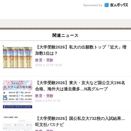
Sponsored by
関連ニュース
【大学受験2026】私大の出願数トップ「近大」増
加数1位は？
教育・受験
2026.4.10 Fri 19:45
【大学受験2026】東大・京大など国公立大196名
合格、海外大は過去最多…N高グループ
教育・受験
2026.4.3 Fri 14:15
【大学受験2026】国公私立大732校の入試結果…
旺文社パスナビ