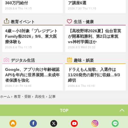
360万円給付
ア講座6選
2026.8.6 Thu 14:15
2026.7.30 Thu 11:15
教育イベント
生活・健康
4歳～小3対象「プレジデント
【高校野球2026夏】仙台育英
Family祭2026」9/6、東大医
が開幕戦勝利、第2日は東筑
療体験も
vs神村学園ほか
2026.8.6 Thu 11:15
2026.8.5 Wed 20:32
デジタル生活
趣味・娯楽
Google、アプリ向け年齢確認
ドラえもん短歌、入選作は
APIを年内に世界展開…未成年
11/20発売の新刊に収録…9/3
者保護を強化
締切
2026.7.31 Fri 13:45
2026.8.6 Thu 15:15
ホーム
›
教育・受験
›
高校生
›
記事
TOP