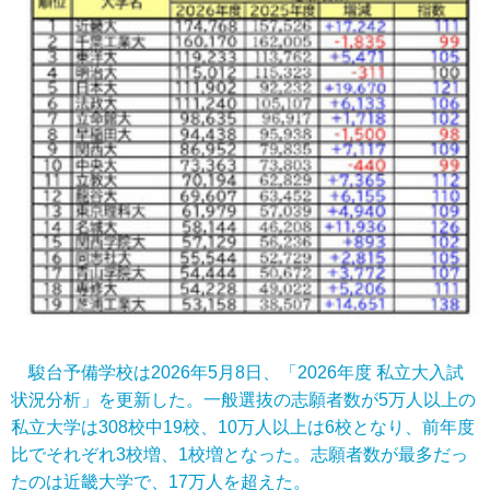
駿台予備学校は2026年5月8日、「2026年度 私立大入試
状況分析」を更新した。一般選抜の志願者数が5万人以上の
私立大学は308校中19校、10万人以上は6校となり、前年度
比でそれぞれ3校増、1校増となった。志願者数が最多だっ
たのは近畿大学で、17万人を超えた。