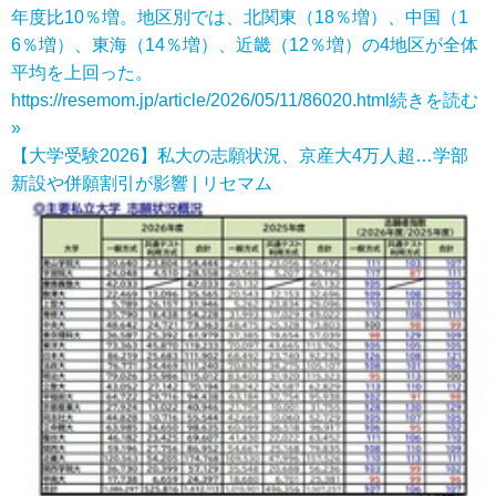
年度比10％増。地区別では、北関東（18％増）、中国（1
6％増）、東海（14％増）、近畿（12％増）の4地区が全体
平均を上回った。
https://resemom.jp/article/2026/05/11/86020.html
続きを読む
»
【大学受験2026】私大の志願状況、京産大4万人超…学部
新設や併願割引が影響 | リセマム