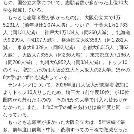
もの。国公立大学について、志願者数が多かった上位10大
学を掲載している。
もっとも志願者数が多かったのは、大阪公立大で1万
5,231人（前年度比1,074人増）。ついで、千葉大1万1,783
人（同131人減）、神戸大1万134人（同260人減）、北海道
大9,299人（同107人減）、横浜国立大8,356人（同1,281人
減）、東京大8,329人（同92人減）、京都大8,015人（同62
人減）、大阪大7,335人（同236人増）、東京都立大7,166人
（同700人減）、九州大6,952人（同334人減）。トップ10
のうち、増加したのは大阪公立大と大阪大の2大学。ほかの
8大学はいずれも減少している。
ランキングについて、2026年度は大阪大が志願者増加に
よりトップ10入りしたため、埼玉大（前年度10位）が10位
圏内から外れたものの、そのほかの大学では入れ替わりが
なかった。また、上位3大学の組みあわせは前年度と同一に
なっている。
もっとも志願者が多かった大阪公立大は、5年連続で最
多。前年度は前期・中期・後期すべての日程で微減だった