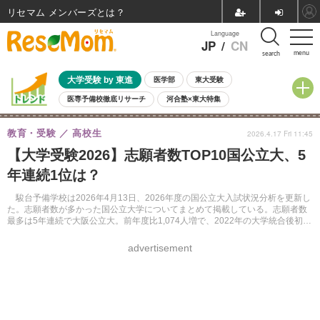
リセマム メンバーズ
Language
JP
/
CN
menu
search
大学受験 by 東進
医学部
東大受験
医専予備校徹底リサーチ
河合塾×東大特集
親子で考える大学選び
高校受験
中学受験
小学校受験
教育・受験
高校生
2026.4.17 Fri 11:45
共通テスト
夏休み
8月開催学校説明会・相談会
【大学受験2026】志願者数TOP10国公立大、5
8月開催イベント・WS
全国公立高校 過去問
人気記事
年連続1位は？
自由研究教材（小学生向け）
自由研究教材（中学生向け）
ランキング
駿台予備学校は2026年4月13日、2026年度の国公立大入試状況分析を更新し
た。志願者数が多かった国公立大学についてまとめて掲載している。志願者数
最多は5年連続で大阪公立大。前年度比1,074人増で、2022年の大学統合後初め
て1万5,000人を上回った。
advertisement