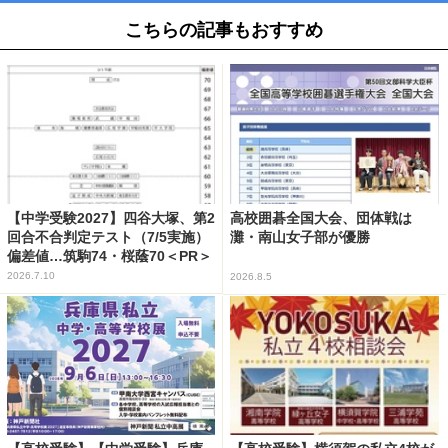
こちらの記事もおすすめ
【中学受験2027】四谷大塚、第2
高校囲碁全国大会、団体戦は
回合不合判定テスト（7/5実施）
灘・南山女子部が優勝
偏差値…筑駒74・桜蔭70＜PR＞
2026.7.10
2026.8.5