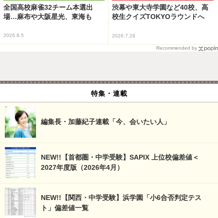
全国高校麻雀32チーム本選出
渋幕や東大寺学園など40校、高
場…麻布や大阪星光、東海も
校生クイズTOKYOラウンドへ
2026.8.5
2026.7.29
Recommended by
特集・連載
編集長・加藤紀子連載「今、会いたい人」
NEW!!【首都圏・中学受験】SAPIX 上位校偏差値＜
2027年度版（2026年4月）
NEW!!【関西・中学受験】浜学園「小6合否判定テス
ト」偏差値一覧