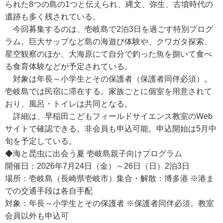
られた8つの島の1つと伝えられ、縄文、弥生、古墳時代の
遺跡も多く残されている。
今回募集するのは、壱岐島で2泊3日を過ごす特別プログ
ラム。巨大サップなど島の海遊び体験や、クワガタ探索、
星空観察のほか、大海原にて自分で釣った魚を捌いて食べ
る食育体験などが予定されている。
対象は年長～小学生とその保護者（保護者同伴必須）。
壱岐島では民宿に滞在する。家族ごとに個室を用意されて
おり、風呂・トイレは共同となる。
詳細は、早稲田こどもフィールドサイエンス教室のWeb
サイトで確認できる。非会員も申込可能。申込開始は5月中
旬を予定している。
◆海と昆虫に出会う夏 壱岐島親子向けプログラム
開催日：2026年7月24日（金）～26日（日）2泊3日
場所：壱岐島（長崎県壱岐市）集合・解散：博多港 ※港ま
での交通手段は各自手配
対象：年長～小学生とその保護者 ※保護者同伴必須。教室
会員以外も申込可