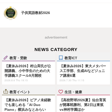
子供英語教材2026
advertisement
NEWS CATEGORY
教育・受験
教育ICT
【夏休み2026】村山斉氏が公
【夏休み2026】東大メタバー
開講義、小中学生のための大
ス工学部、生成AIなどジュニ
学講義スクール9月開校
ア講座6選
2026.8.6 Thu 19:15
2026.7.30 Thu 11:15
教育イベント
生活・健康
【夏休み2026】ピアノ未経験
【高校野球2026夏】仙台育英
でも楽しめる「AI Duo
が開幕戦勝利、第2日は東筑
Piano」横浜みなとみらい
vs神村学園ほか