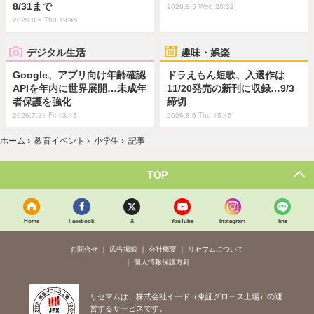
8/31まで
2026.8.5 Wed 20:32
2026.8.6 Thu 19:45
デジタル生活
趣味・娯楽
Google、アプリ向け年齢確認
ドラえもん短歌、入選作は
APIを年内に世界展開…未成年
11/20発売の新刊に収録…9/3
者保護を強化
締切
2026.7.31 Fri 13:45
2026.8.6 Thu 15:15
ホーム
›
教育イベント
›
小学生
›
記事
TOP
Home
Facebook
X
YouTube
Instagram
line
お問合せ
広告掲載
会社概要
リセマムについて
個人情報保護方針
リセマムは、株式会社イード（東証グロース上場）の運
営するサービスです。