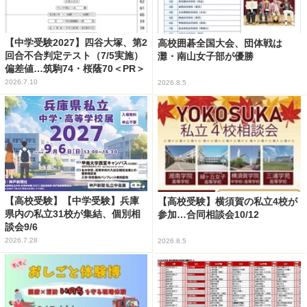
【中学受験2027】四谷大塚、第2
高校囲碁全国大会、団体戦は
回合不合判定テスト（7/5実施）
灘・南山女子部が優勝
偏差値…筑駒74・桜蔭70＜PR＞
2026.7.10
2026.8.5
【高校受験】【中学受験】兵庫
【高校受験】横須賀の私立4校が
県内の私立31校が集結、個別相
参加…合同相談会10/12
談会9/6
2026.7.28
2026.8.5