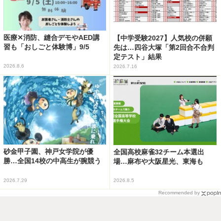
医療✕消防、縫合デモやAED講
【中学受験2027】人気校の併願
習も「おしごと体験博」9/5
先は…四谷大塚「第2回合不合判
定テスト」結果
2026.8.6
2026.7.16
砂金甲子園、神戸女学院が優
全国高校麻雀32チーム本選出
勝…全国14校の中高生が腕競う
場…麻布や大阪星光、東海も
2026.7.29
2026.8.5
Recommended by