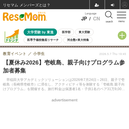
リセマム メンバーズ
Language
JP
/
CN
menu
search
大学受験 by 東進
医学部
東大受験
医専予備校徹底リサーチ
河合塾×東大特集
親子で考える大学選び
高校受験
中学受験
小学校受験
教育イベント
小学生
2026.5.7 Thu 19:45
共通テスト
夏休み
8月開催学校説明会・相談会
【夏休み2026】壱岐島、親子向けプログラム参
8月開催イベント・WS
全国公立高校 過去問
人気記事
加者募集
自由研究教材（小学生向け）
自由研究教材（中学生向け）
ランキング
早稲田大学アカデミックソリューションは2026年7月24日～26日、親子で壱
岐島（長崎県壱岐市）に滞在し、アクティビティ等を体験する「壱岐島 親子向
けプログラム」を開催する。旅行料金は保護者1名・子供1名のペア31万9,000
円など。
advertisement