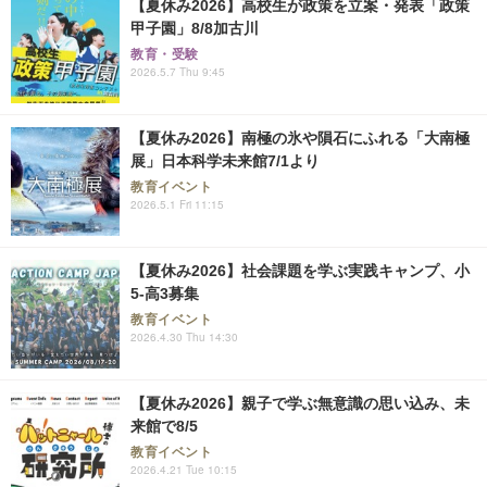
【夏休み2026】高校生が政策を立案・発表「政策
甲子園」8/8加古川
教育・受験
2026.5.7 Thu 9:45
【夏休み2026】南極の氷や隕石にふれる「大南極
展」日本科学未来館7/1より
教育イベント
2026.5.1 Fri 11:15
【夏休み2026】社会課題を学ぶ実践キャンプ、小
5-高3募集
教育イベント
2026.4.30 Thu 14:30
【夏休み2026】親子で学ぶ無意識の思い込み、未
来館で8/5
教育イベント
2026.4.21 Tue 10:15